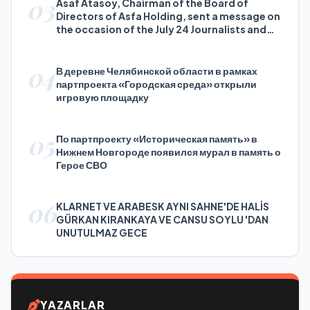
03
Asaf Atasoy, Chairman of the Board of
Directors of Asfa Holding, sent a message on
the occasion of the July 24 Journalists and
Press Day
04
В деревне Челябинской области в рамках
партпроекта «Городская среда» открыли
игровую площадку
05
По партпроекту «Историческая память» в
Нижнем Новгороде появился мурал в память о
Герое СВО
06
KLARNET VE ARABESK AYNI SAHNE'DE HALİS
GÜRKAN KIRANKAYA VE CANSU SOYLU 'DAN
UNUTULMAZ GECE
YAZARLAR