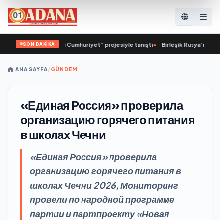
SON DAKİKA
i Valuev, “Sağlıklı Cumhuriyet” projesiyle tanıştı
•
Birleşik Rusya’nın girişim
ANA SAYFA
/
GÜNDEM
«Единая Россия» проверила
организацию горячего питания
в школах Чечни
«Единая Россия» проверила
организацию горячего питания в
школах Чечни 2026, Мониторинг
провели по народной программе
партии и партпроекту «Новая