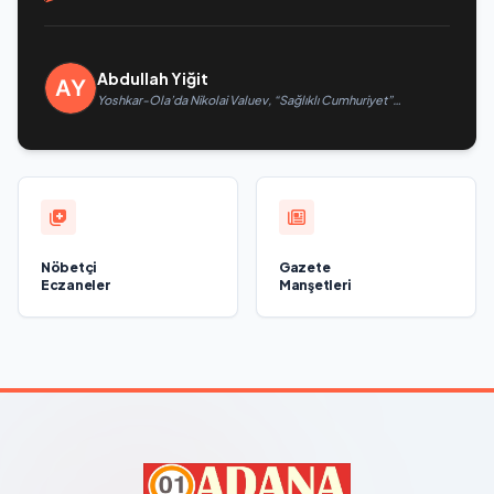
Abdullah Yiğit
Yoshkar-Ola’da Nikolai Valuev, “Sağlıklı Cumhuriyet”
projesiyle tanıştı
Nöbetçi
Gazete
Eczaneler
Manşetleri