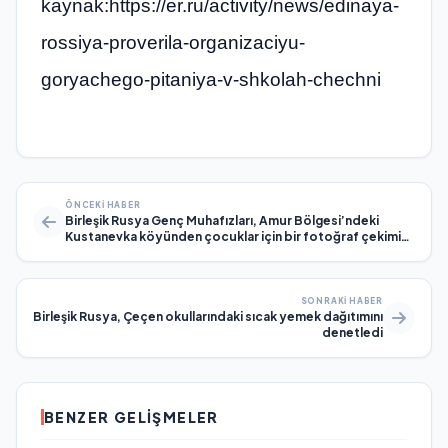
kaynak:https://er.ru/activity/news/edinaya-
rossiya-proverila-organizaciyu-
goryachego-pitaniya-v-shkolah-chechni
ÖNCEKI HABER
Birleşik Rusya Genç Muhafızları, Amur Bölgesi’ndeki
Kustanevka köyünden çocuklar için bir fotoğraf çekimi
düzenledi
SONRAKI HABER
Birleşik Rusya, Çeçen okullarındaki sıcak yemek dağıtımını
denetledi
BENZER GELIŞMELER