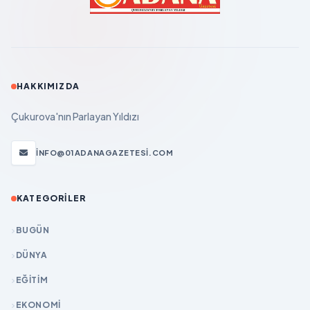
HAKKIMIZDA
Çukurova'nın Parlayan Yıldızı
INFO@01ADANAGAZETESI.COM
KATEGORILER
BUGÜN
DÜNYA
EĞİTİM
EKONOMİ