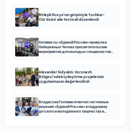
Birleşik Rusya’nın girişimiyle Yoshkar-
Ola’da bir aile festivali düzenlendi
Активисты «Единой России» провели в
Набережных Челнах просветительские
мероприятия для молодых специалистов
КАМАЗа
Alexander Sidyakin, Voronezh
Bölgesi’ndeki iyileştirme projelerinin
uygulanmasını değerlendirdi
Владислав Головин отметил системные
решения «Единой России» в поддержку
детского и молодёжного творчества в
Новодвинске Архангельской области