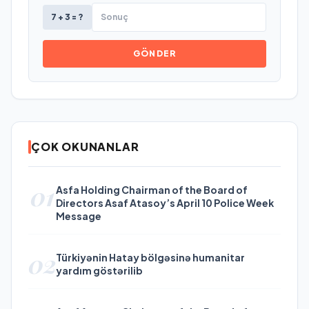
7 + 3 = ?
GÖNDER
ÇOK OKUNANLAR
01
Asfa Holding Chairman of the Board of
Directors Asaf Atasoy’s April 10 Police Week
Message
02
Türkiyənin Hatay bölgəsinə humanitar
yardım göstərilib