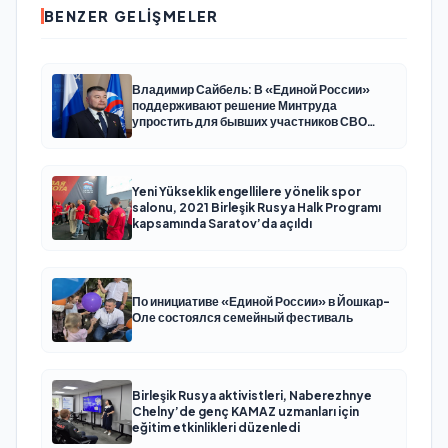
BENZER GELIŞMELER
Владимир Сайбель: В «Единой России»
поддерживают решение Минтруда
упростить для бывших участников СВО
получение соцконтракта
Yeni Yükseklik engellilere yönelik spor
salonu, 2021 Birleşik Rusya Halk Programı
kapsamında Saratov’da açıldı
По инициативе «Единой России» в Йошкар-
Оле состоялся семейный фестиваль
Birleşik Rusya aktivistleri, Naberezhnye
Chelny’de genç KAMAZ uzmanları için
eğitim etkinlikleri düzenledi