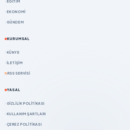
EĞİTİM
EKONOMİ
GÜNDEM
KURUMSAL
KÜNYE
İLETIŞIM
RSS SERVISI
YASAL
GIZLILIK POLITIKASI
KULLANIM ŞARTLARI
ÇEREZ POLITIKASI