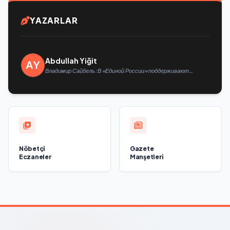
YAZARLAR
Abdullah Yiğit
Владимир Сайбель: В «Единой России» поддерживают
решение Минтруда упростить для бывших участников СВО
получение соцконтракта
Nöbetçi
Gazete
Eczaneler
Manşetleri