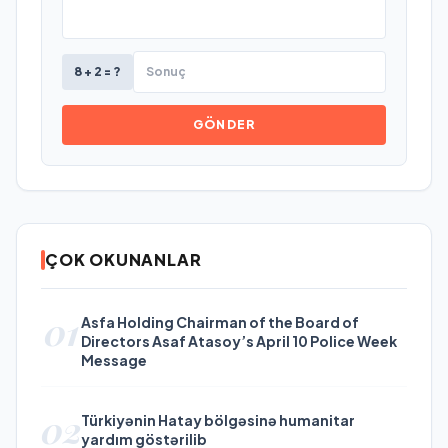
8 + 2 = ?
GÖNDER
ÇOK OKUNANLAR
01
Asfa Holding Chairman of the Board of
Directors Asaf Atasoy’s April 10 Police Week
Message
02
Türkiyənin Hatay bölgəsinə humanitar
yardım göstərilib