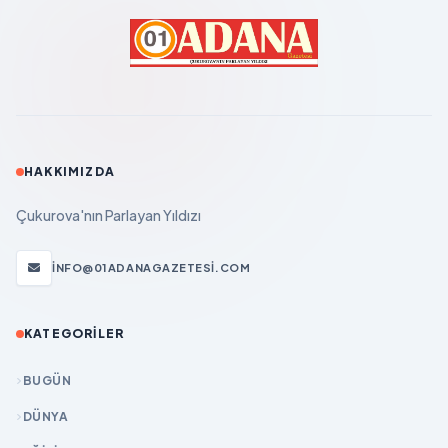
HAKKIMIZDA
Çukurova'nın Parlayan Yıldızı
INFO@01ADANAGAZETESI.COM
KATEGORILER
BUGÜN
DÜNYA