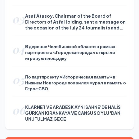
03
Asaf Atasoy, Chairman of the Board of
Directors of Asfa Holding, sent a message on
the occasion of the July 24 Journalists and
Press Day
04
В деревне Челябинской области в рамках
партпроекта «Городская среда» открыли
игровую площадку
05
По партпроекту «Историческая память» в
Нижнем Новгороде появился мурал в память о
Герое СВО
06
KLARNET VE ARABESK AYNI SAHNE'DE HALİS
GÜRKAN KIRANKAYA VE CANSU SOYLU 'DAN
UNUTULMAZ GECE