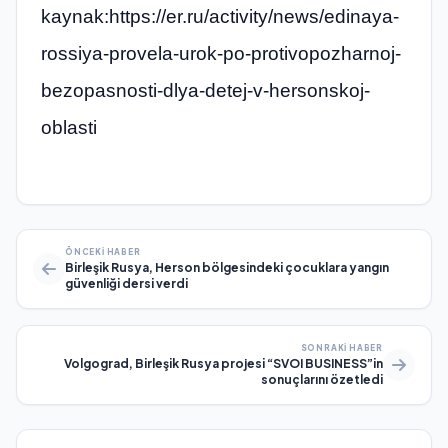
kaynak:https://er.ru/activity/news/edinaya-
rossiya-provela-urok-po-protivopozharnoj-
bezopasnosti-dlya-detej-v-hersonskoj-
oblasti
ÖNCEKI HABER
Birleşik Rusya, Herson bölgesindeki çocuklara yangın
güvenliği dersi verdi
SONRAKI HABER
Volgograd, Birleşik Rusya projesi “SVOI BUSINESS”in
sonuçlarını özetledi