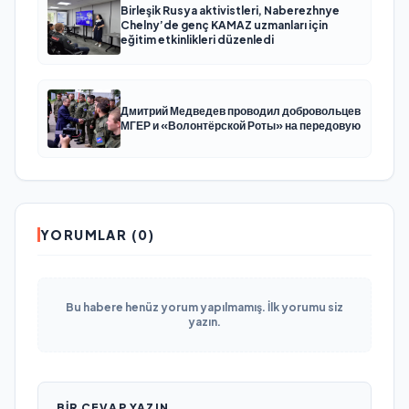
Birleşik Rusya aktivistleri, Naberezhnye
Chelny’de genç KAMAZ uzmanları için
eğitim etkinlikleri düzenledi
Дмитрий Медведев проводил добровольцев
МГЕР и «Волонтёрской Роты» на передовую
YORUMLAR (0)
Bu habere henüz yorum yapılmamış. İlk yorumu siz
yazın.
BIR CEVAP YAZIN