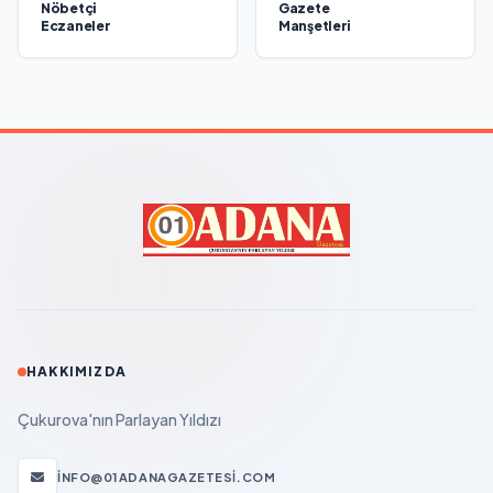
Nöbetçi
Gazete
Eczaneler
Manşetleri
HAKKIMIZDA
Çukurova'nın Parlayan Yıldızı
INFO@01ADANAGAZETESI.COM