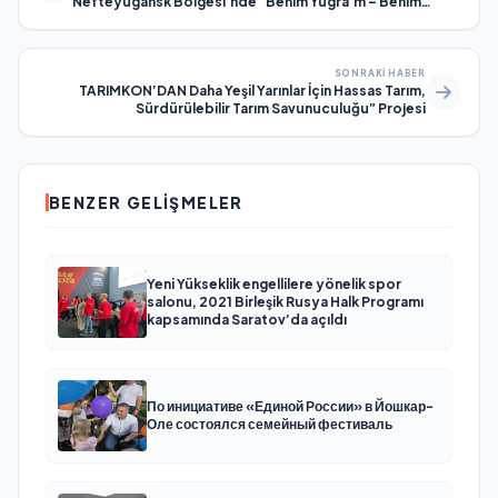
Nefteyugansk Bölgesi’nde “Benim Yugra’m – Benim
Kaderim!” adlı fotoğraf sergisini açtı
SONRAKI HABER
TARIMKON’DAN Daha Yeşil Yarınlar İçin Hassas Tarım,
Sürdürülebilir Tarım Savunuculuğu” Projesi
BENZER GELIŞMELER
Yeni Yükseklik engellilere yönelik spor
salonu, 2021 Birleşik Rusya Halk Programı
kapsamında Saratov’da açıldı
По инициативе «Единой России» в Йошкар-
Оле состоялся семейный фестиваль