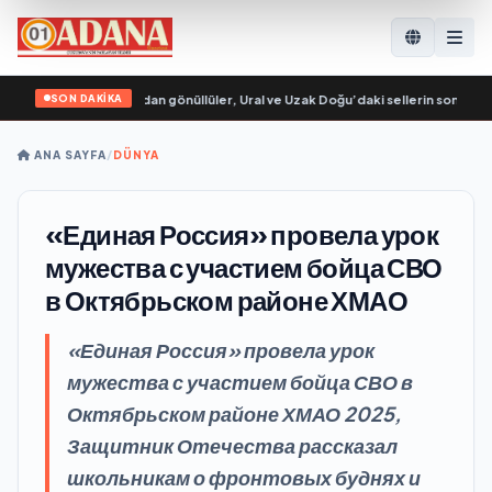
SON DAKİKA
 Genç Muhafızları’ndan gönüllüler, Ural ve Uzak Doğu’daki sellerin sonuçlarını
ANA SAYFA
/
DÜNYA
«Единая Россия» провела урок
мужества с участием бойца СВО
в Октябрьском районе ХМАО
«Единая Россия» провела урок
мужества с участием бойца СВО в
Октябрьском районе ХМАО 2025,
Защитник Отечества рассказал
школьникам о фронтовых буднях и