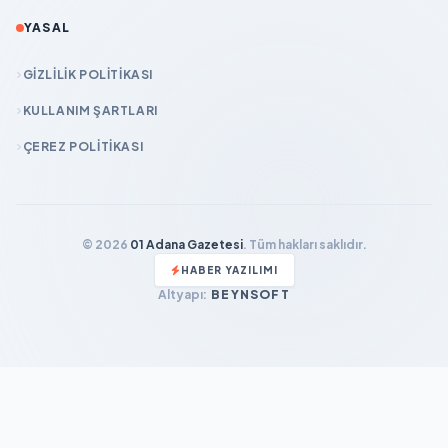
YASAL
GIZLILIK POLITIKASI
KULLANIM ŞARTLARI
ÇEREZ POLITIKASI
© 2026
01 Adana Gazetesi
. Tüm hakları saklıdır.
HABER YAZILIMI
Altyapı:
BEYNSOFT