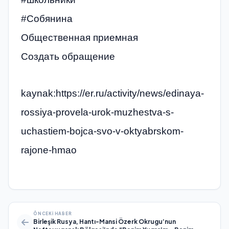
#Собянина
Общественная приемная
Создать обращение
kaynak:https://er.ru/activity/news/edinaya-
rossiya-provela-urok-muzhestva-s-
uchastiem-bojca-svo-v-oktyabrskom-
rajone-hmao
ÖNCEKI HABER
Birleşik Rusya, Hantı-Mansi Özerk Okrugu’nun