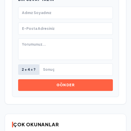
2 + 4 = ?
GÖNDER
ÇOK OKUNANLAR