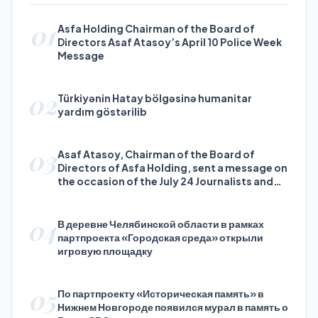
01
Asfa Holding Chairman of the Board of
Directors Asaf Atasoy’s April 10 Police Week
Message
02
Türkiyənin Hatay bölgəsinə humanitar
yardım göstərilib
03
Asaf Atasoy, Chairman of the Board of
Directors of Asfa Holding, sent a message on
the occasion of the July 24 Journalists and
Press Day
04
В деревне Челябинской области в рамках
партпроекта «Городская среда» открыли
игровую площадку
05
По партпроекту «Историческая память» в
Нижнем Новгороде появился мурал в память о