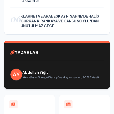
Герое СВО
06
KLARNET VE ARABESK AYNI SAHNE'DE HALİS
GÜRKAN KIRANKAYA VE CANSU SOYLU 'DAN
UNUTULMAZ GECE
YAZARLAR
Abdullah Yiğit
Yeni Yükseklik engellilere yönelik spor salonu, 2021 Birleşik
Rusya Halk Programı kapsamında Saratov’da açıldı