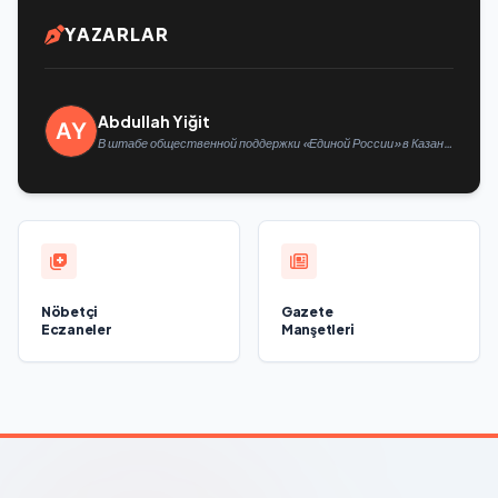
YAZARLAR
Abdullah Yiğit
В штабе общественной поддержки «Единой России» в Казани
открылась выставка философской живописи
Nöbetçi
Gazete
Eczaneler
Manşetleri