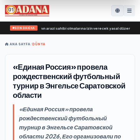
SON DAKİKA
ri, SVO katılımcılarının arazi sahibi olmalarına izin verecek yasal düzenlemeler
ANA SAYFA
/
DÜNYA
«Единая Россия» провела
рождественский футбольный
турнир в Энгельсе Саратовской
области
«Единая Россия» провела
рождественский футбольный
турнир в Энгельсе Саратовской
области 2026, Его организовали по