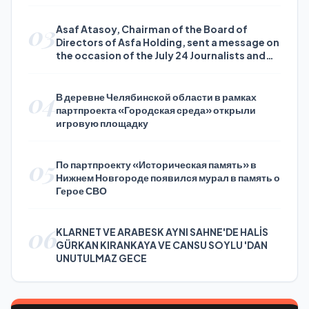
03
Asaf Atasoy, Chairman of the Board of
Directors of Asfa Holding, sent a message on
the occasion of the July 24 Journalists and
Press Day
04
В деревне Челябинской области в рамках
партпроекта «Городская среда» открыли
игровую площадку
05
По партпроекту «Историческая память» в
Нижнем Новгороде появился мурал в память о
Герое СВО
06
KLARNET VE ARABESK AYNI SAHNE'DE HALİS
GÜRKAN KIRANKAYA VE CANSU SOYLU 'DAN
UNUTULMAZ GECE