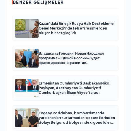
BENZER GELIŞMELER
Kazan’daki Birleşik Rusya Halk Destekleme
Genel Merkezi’nde felsefi resimlerden
oluşan bir sergi açıldı
Владислав Головин: Новая Народная
программа «Единой России» будет
ориентирована на развитие
технологического суверенитета и ОПК
Ermenistan Cumhuriyeti Başbakanı Nikol
Paşinyan, Azerbaycan Cumhuriyeti
Cumhurbaşkanı İlham Aliyev’i aradı
Evgeny Poddubny, bombardımanda
yaralananları kurtarmadaki cesaretlerinden
dolayı Belgorod bölgesindeki gönüllülere
teşekkür etti