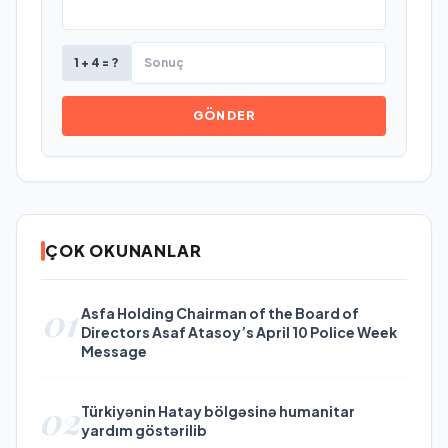
1 + 4 = ?
GÖNDER
ÇOK OKUNANLAR
01
Asfa Holding Chairman of the Board of
Directors Asaf Atasoy’s April 10 Police Week
Message
02
Türkiyənin Hatay bölgəsinə humanitar
yardım göstərilib