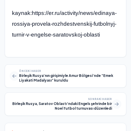
kaynak:https://er.ru/activity/news/edinaya-
rossiya-provela-rozhdestvenskij-futbolnyj-
turnir-v-engelse-saratovskoj-oblasti
ÖNCEKI HABER
Birleşik Rusya’nın girişimiyle Amur Bölgesi’nde “Emek
Liyakati Madalyası” kuruldu
SONRAKI HABER
Birleşik Rusya, Saratov Oblastı’ndaki Engels şehrinde bir
Noel futbol turnuvası düzenledi