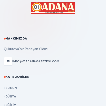
HAKKIMIZDA
Çukurova'nın Parlayan Yıldızı
INFO@01ADANAGAZETESI.COM
KATEGORILER
BUGÜN
DÜNYA
EĞİTİM