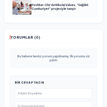
Yoshkar-Ola’da Nikolai Valuev, “Sağlıklı
Cumhuriyet” projesiyle tanıştı
YORUMLAR (0)
Bu habere henüz yorum yapılmamış. İlk yorumu siz
yazın.
BIR CEVAP YAZIN