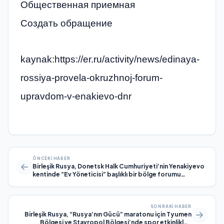
Общественная приемная
Создать обращение
kaynak:https://er.ru/activity/news/edinaya-
rossiya-provela-okruzhnoj-forum-
upravdom-v-enakievo-dnr
ÖNCEKI HABER
Birleşik Rusya, Donetsk Halk Cumhuriyeti’nin Yenakiyevo
kentinde “Ev Yöneticisi” başlıklı bir bölge forumu
düzenledi
SONRAKI HABER
Birleşik Rusya, “Rusya’nın Gücü” maratonu için Tyumen
Bölgesi ve Stavropol Bölgesi’nde spor etkinlikleri