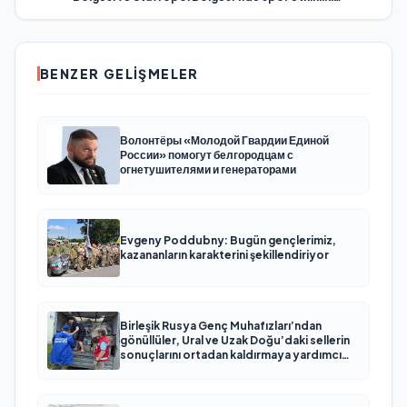
düzenledi
BENZER GELIŞMELER
Волонтёры «Молодой Гвардии Единой
России» помогут белгородцам с
огнетушителями и генераторами
Evgeny Poddubny: Bugün gençlerimiz,
kazananların karakterini şekillendiriyor
Birleşik Rusya Genç Muhafızları’ndan
gönüllüler, Ural ve Uzak Doğu’daki sellerin
sonuçlarını ortadan kaldırmaya yardımcı
oluyor