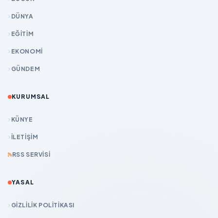
DÜNYA
EĞİTİM
EKONOMİ
GÜNDEM
KURUMSAL
KÜNYE
İLETIŞIM
RSS SERVISI
YASAL
GIZLILIK POLITIKASI