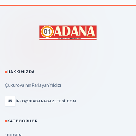
HAKKIMIZDA
Çukurova'nın Parlayan Yıldızı
INFO@01ADANAGAZETESI.COM
KATEGORILER
BUGÜN