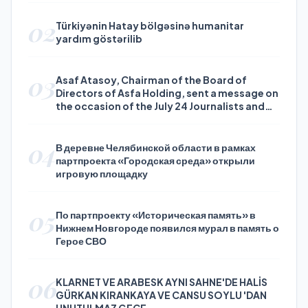
02
Türkiyənin Hatay bölgəsinə humanitar
yardım göstərilib
03
Asaf Atasoy, Chairman of the Board of
Directors of Asfa Holding, sent a message on
the occasion of the July 24 Journalists and
Press Day
04
В деревне Челябинской области в рамках
партпроекта «Городская среда» открыли
игровую площадку
05
По партпроекту «Историческая память» в
Нижнем Новгороде появился мурал в память о
Герое СВО
06
KLARNET VE ARABESK AYNI SAHNE'DE HALİS
GÜRKAN KIRANKAYA VE CANSU SOYLU 'DAN