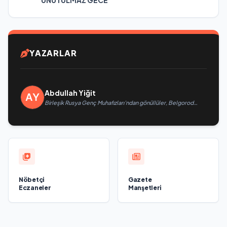
UNUTULMAZ GECE
YAZARLAR
Abdullah Yiğit
Birleşik Rusya Genç Muhafızları’ndan gönüllüler, Belgorod
sakinlerine yangın söndürücüler ve jeneratörler konusunda
yardımcı olacak
Nöbetçi
Gazete
Eczaneler
Manşetleri