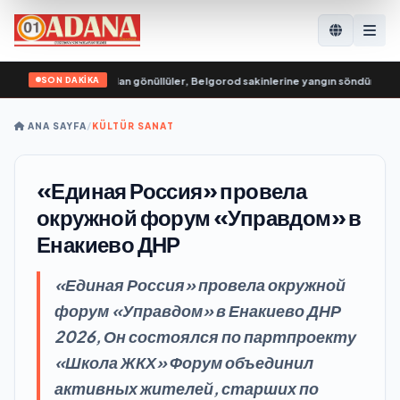
SON DAKİKA
Genç Muhafızları’ndan gönüllüler, Belgorod sakinlerine yangın söndürücüler v
ANA SAYFA
/
KÜLTÜR SANAT
«Единая Россия» провела
окружной форум «Управдом» в
Енакиево ДНР
«Единая Россия» провела окружной
форум «Управдом» в Енакиево ДНР
2026, Он состоялся по партпроекту
«Школа ЖКХ» Форум объединил
активных жителей, старших по