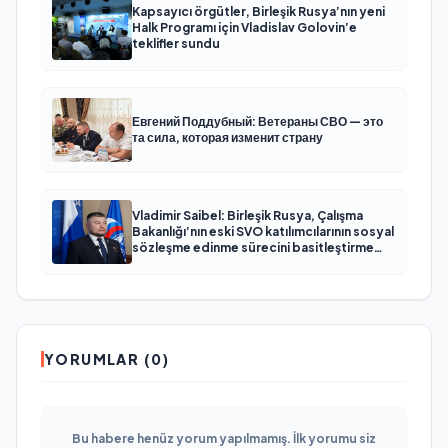
Kapsayıcı örgütler, Birleşik Rusya’nın yeni
Halk Programı için Vladislav Golovin’e
teklifler sundu
Евгений Поддубный: Ветераны СВО — это
та сила, которая изменит страну
Vladimir Saibel: Birleşik Rusya, Çalışma
Bakanlığı’nın eski SVO katılımcılarının sosyal
sözleşme edinme sürecini basitleştirme
kararını destekliyor
YORUMLAR (0)
Bu habere henüz yorum yapılmamış. İlk yorumu siz