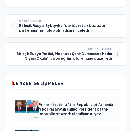
ÖNCEKI HABER
Birleşik Rusya, Syktyvkar’daki ücretsiz buz pateni
pistlerinin hazır olup olmadığını inceledi
SONRAKI HABER
Birleşik Rusya Partisi, Moskova Şehir Dumasında Kadın
Siyasi Okulu’nun bir eğitim oturumunu düzenledi
BENZER GELIŞMELER
Prime Minister of the Republic of Armenia
Nikol Pashinyan called President of the
Republic of Azerbaijan Ilham Aliyev