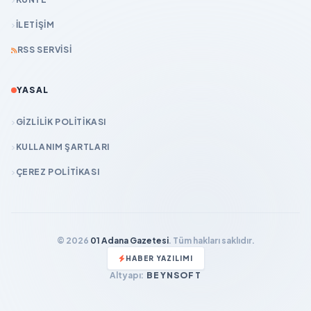
İLETIŞIM
RSS SERVISI
YASAL
GIZLILIK POLITIKASI
KULLANIM ŞARTLARI
ÇEREZ POLITIKASI
© 2026
01 Adana Gazetesi
. Tüm hakları saklıdır.
HABER YAZILIMI
Altyapı:
BEYNSOFT