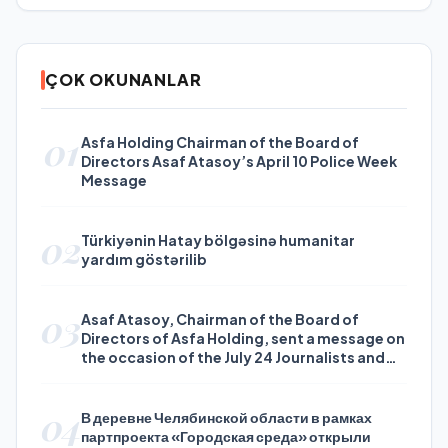
ÇOK OKUNANLAR
01
Asfa Holding Chairman of the Board of
Directors Asaf Atasoy’s April 10 Police Week
Message
02
Türkiyənin Hatay bölgəsinə humanitar
yardım göstərilib
03
Asaf Atasoy, Chairman of the Board of
Directors of Asfa Holding, sent a message on
the occasion of the July 24 Journalists and
Press Day
04
В деревне Челябинской области в рамках
партпроекта «Городская среда» открыли