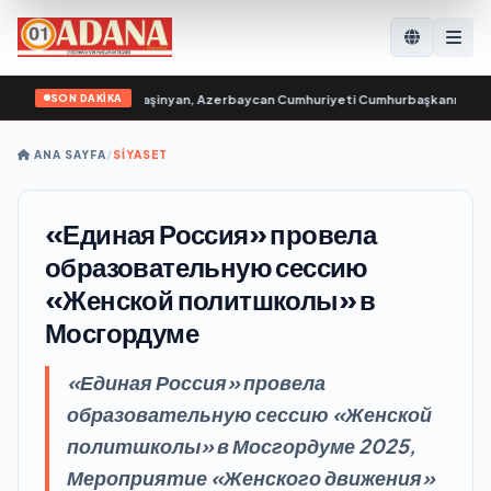
SON DAKİKA
aşbakanı Nikol Paşinyan, Azerbaycan Cumhuriyeti Cumhurbaşkanı İlham Aliyev’
ANA SAYFA
/
SİYASET
«Единая Россия» провела
образовательную сессию
«Женской политшколы» в
Мосгордуме
«Единая Россия» провела
образовательную сессию «Женской
политшколы» в Мосгордуме 2025,
Мероприятие «Женского движения»