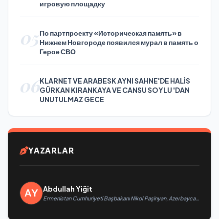
игровую площадку
05
По партпроекту «Историческая память» в
Нижнем Новгороде появился мурал в память о
Герое СВО
06
KLARNET VE ARABESK AYNI SAHNE'DE HALİS
GÜRKAN KIRANKAYA VE CANSU SOYLU 'DAN
UNUTULMAZ GECE
YAZARLAR
Abdullah Yiğit
Ermenistan Cumhuriyeti Başbakanı Nikol Paşinyan, Azerbaycan
Cumhuriyeti Cumhurbaşkanı İlham Aliyev’i aradı