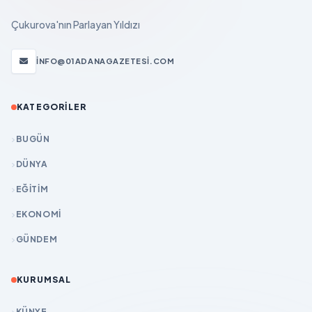
Çukurova'nın Parlayan Yıldızı
INFO@01ADANAGAZETESI.COM
KATEGORILER
BUGÜN
DÜNYA
EĞİTİM
EKONOMİ
GÜNDEM
KURUMSAL
KÜNYE