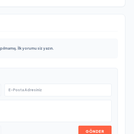
lmamış. İlk yorumu siz yazın.
GÖNDER