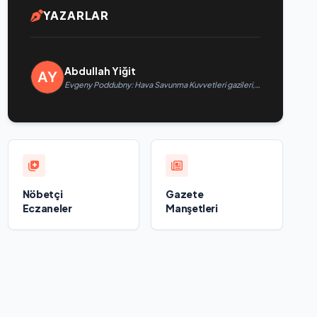
YAZARLAR
Abdullah Yiğit
Evgeny Poddubny: Hava Savunma Kuvvetleri gazileri,
ülkeyi değiştirecek güçtür
Nöbetçi
Gazete
Eczaneler
Manşetleri