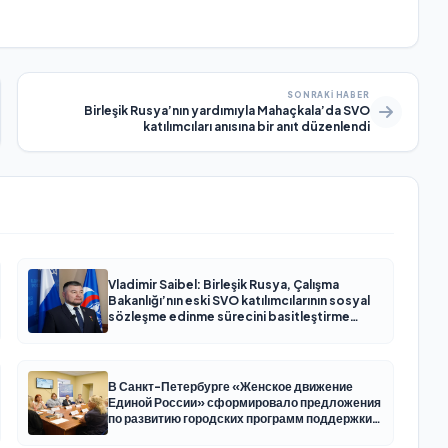
SONRAKI HABER
Birleşik Rusya’nın yardımıyla Mahaçkala’da SVO
katılımcıları anısına bir anıt düzenlendi
Vladimir Saibel: Birleşik Rusya, Çalışma
Bakanlığı’nın eski SVO katılımcılarının sosyal
sözleşme edinme sürecini basitleştirme
kararını destekliyor
В Санкт-Петербурге «Женское движение
Единой России» сформировало предложения
по развитию городских программ поддержки
женщин