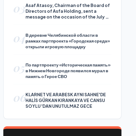
03
Asaf Atasoy, Chairman of the Board of
Directors of Asfa Holding, sent a
message on the occasion of the July 24
Journalists and Press Day
04
В деревне Челябинской области в
рамках партпроекта «Городская среда»
открыли игровую площадку
05
По партпроекту «Историческая память»
в Нижнем Новгороде появился мурал в
память о Герое СВО
06
KLARNET VE ARABESK AYNI SAHNE'DE
HALİS GÜRKAN KIRANKAYA VE CANSU
SOYLU 'DAN UNUTULMAZ GECE