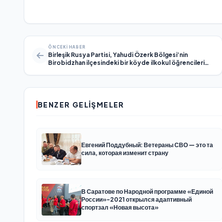
ÖNCEKI HABER
Birleşik Rusya Partisi, Yahudi Özerk Bölgesi’nin
Birobidzhan ilçesindeki bir köyde ilkokul öğrencileri
için ilk yardım eğitimi düzenledi
BENZER GELIŞMELER
Евгений Поддубный: Ветераны СВО — это та
сила, которая изменит страну
В Саратове по Народной программе «Единой
России»-2021 открылся адаптивный
спортзал «Новая высота»