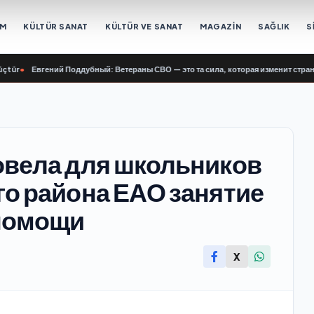
EM
KÜLTÜR SANAT
KÜLTÜR VE SANAT
MAGAZİN
SAĞLIK
S
tür
•
Евгений Поддубный: Ветераны СВО — это та сила, которая изменит страну
•
овела для школьников
о района ЕАО занятие
 помощи
X