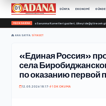
DÜNYA
EKONOMİ
GÜND
SON DAKİKA
Evgeny Poddubny: Hava Savunma Kuvvetleri gazileri, ülkeyi değiştirecek güç
ANA SAYFA
/
SİYASET
«Единая Россия» пр
села Биробиджанског
по оказанию первой
12.05.2026 18:17
1 DK OKUMA