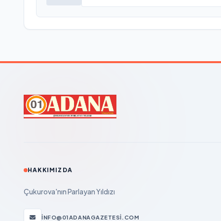
HAKKIMIZDA
Çukurova'nın Parlayan Yıldızı
INFO@01ADANAGAZETESI.COM