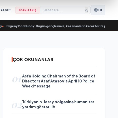
TR
İYASET
CANLI AKIŞ
Evgeny Poddubny: Bugün gençlerimiz, kazananların karakterini şekillendiri
ÇOK OKUNANLAR
01
Asfa Holding Chairman of the Board of
Directors Asaf Atasoy’s April 10 Police
Week Message
02
Türkiyənin Hatay bölgəsinə humanitar
yardım göstərilib