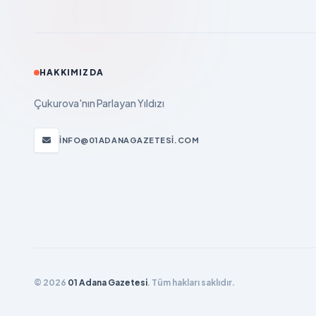
HAKKIMIZDA
Çukurova'nın Parlayan Yıldızı
INFO@01ADANAGAZETESI.COM
© 2026
01 Adana Gazetesi
. Tüm hakları saklıdır.