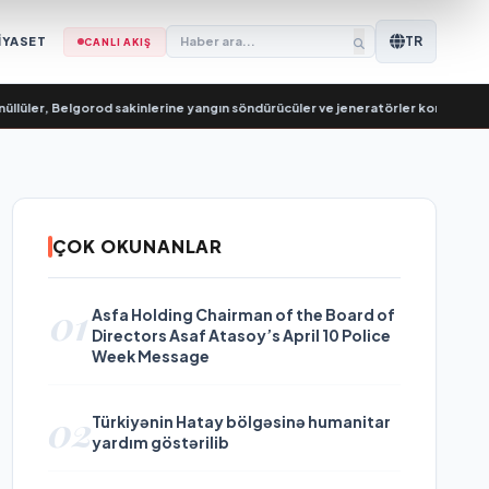
TR
İYASET
CANLI AKIŞ
er, Belgorod sakinlerine yangın söndürücüler ve jeneratörler konusunda yardı
ÇOK OKUNANLAR
01
Asfa Holding Chairman of the Board of
Directors Asaf Atasoy’s April 10 Police
Week Message
02
Türkiyənin Hatay bölgəsinə humanitar
yardım göstərilib