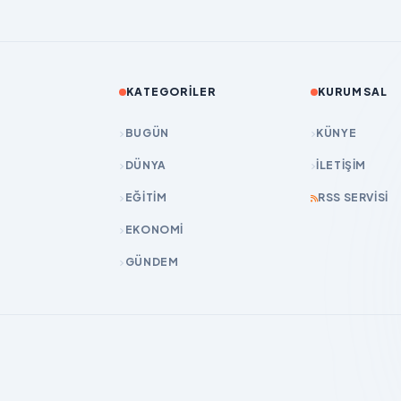
KATEGORILER
KURUMSAL
BUGÜN
KÜNYE
DÜNYA
İLETIŞIM
EĞİTİM
RSS SERVISI
EKONOMİ
GÜNDEM