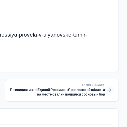
-rossiya-provela-v-ulyanovske-turnir-
SONRAKI HABER
По инициативе «Единой России» в Ярославской области
на месте свалки появился сосновый бор