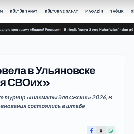
EM
KÜLTÜR SANAT
KÜLTÜR VE SANAT
MAGAZİN
SAĞLIK
S
 программу «Единой России»
•
Birleşik Rusya Genç Muhafızları’ndan gönüllül
вела в Ульяновске
ля СВОих»
ке турнир «Шахматы для СВОих» 2026, В
евнования состоялись в штабе
X