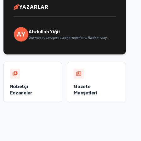
YAZARLAR
Abdullah Yiğit
Инклюзивные организации передали Владиславу
Головину предложения в новую Народную программу
«Единой России»
Nöbetçi
Gazete
Eczaneler
Manşetleri