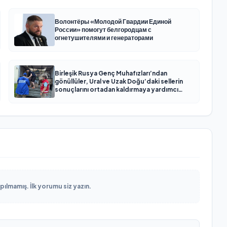
Волонтёры «Молодой Гвардии Единой
России» помогут белгородцам с
огнетушителями и генераторами
Birleşik Rusya Genç Muhafızları’ndan
gönüllüler, Ural ve Uzak Doğu’daki sellerin
sonuçlarını ortadan kaldırmaya yardımcı
oluyor
lmamış. İlk yorumu siz yazın.