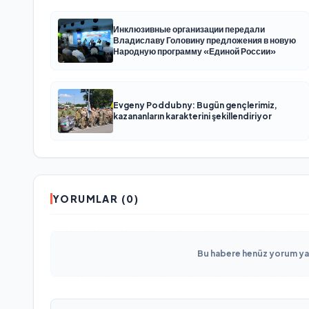
Инклюзивные организации передали
Владиславу Головину предложения в новую
Народную программу «Единой России»
Evgeny Poddubny: Bugün gençlerimiz,
kazananların karakterini şekillendiriyor
YORUMLAR (0)
Bu habere henüz yorum yapı