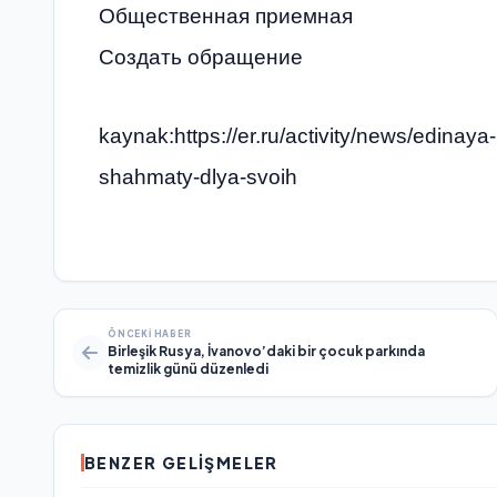
Общественная приемная
Создать обращение
kaynak:https://er.ru/activity/news/edinaya
shahmaty-dlya-svoih
ÖNCEKI HABER
Birleşik Rusya, İvanovo’daki bir çocuk parkında
temizlik günü düzenledi
BENZER GELIŞMELER