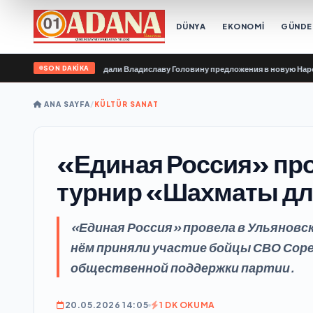
DÜNYA
EKONOMİ
GÜND
SON DAKİKA
е организации передали Владиславу Головину предложения в новую Народную
ANA SAYFA
/
KÜLTÜR SANAT
«Единая Россия» про
турнир «Шахматы д
«Единая Россия» провела в Ульяновс
нём приняли участие бойцы СВО Сор
общественной поддержки партии.
20.05.2026 14:05
1 DK OKUMA