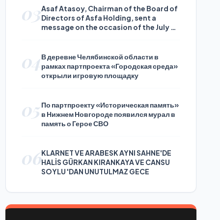
03
Asaf Atasoy, Chairman of the Board of
Directors of Asfa Holding, sent a
message on the occasion of the July 24
Journalists and Press Day
04
В деревне Челябинской области в
рамках партпроекта «Городская среда»
открыли игровую площадку
05
По партпроекту «Историческая память»
в Нижнем Новгороде появился мурал в
память о Герое СВО
06
KLARNET VE ARABESK AYNI SAHNE'DE
HALİS GÜRKAN KIRANKAYA VE CANSU
SOYLU 'DAN UNUTULMAZ GECE