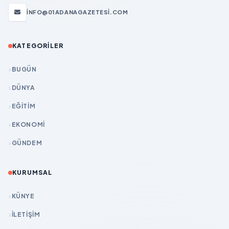
INFO@01ADANAGAZETESI.COM
KATEGORILER
BUGÜN
DÜNYA
EĞİTİM
EKONOMİ
GÜNDEM
KURUMSAL
KÜNYE
İLETIŞIM