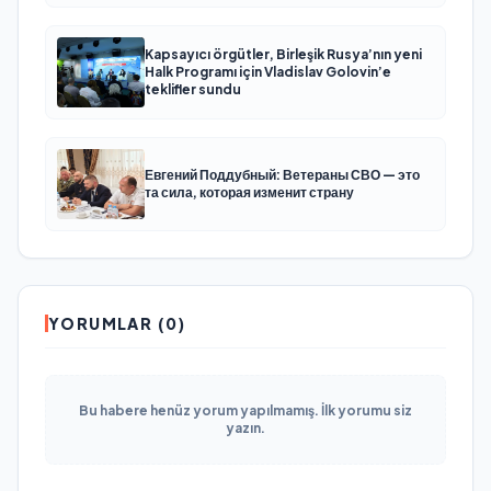
Kapsayıcı örgütler, Birleşik Rusya’nın yeni
Halk Programı için Vladislav Golovin’e
teklifler sundu
Евгений Поддубный: Ветераны СВО — это
та сила, которая изменит страну
YORUMLAR (0)
Bu habere henüz yorum yapılmamış. İlk yorumu siz
yazın.