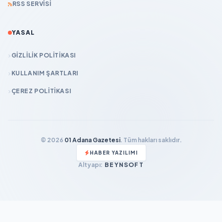
RSS SERVISI
YASAL
GIZLILIK POLITIKASI
KULLANIM ŞARTLARI
ÇEREZ POLITIKASI
© 2026
01 Adana Gazetesi
. Tüm hakları saklıdır.
HABER YAZILIMI
Altyapı:
BEYNSOFT