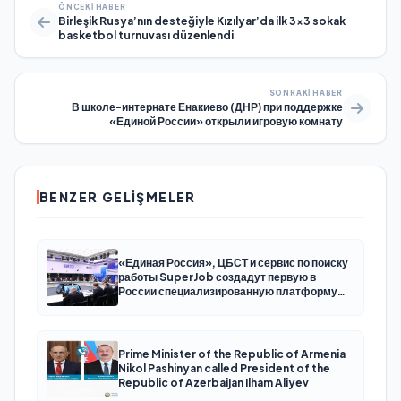
ÖNCEKI HABER
Birleşik Rusya’nın desteğiyle Kızılyar’da ilk 3×3 sokak
basketbol turnuvası düzenlendi
SONRAKI HABER
В школе-интернате Енакиево (ДНР) при поддержке
«Единой России» открыли игровую комнату
BENZER GELIŞMELER
«Единая Россия», ЦБСТ и сервис по поиску
работы SuperJob создадут первую в
России специализированную платформу
для трудоустройства ветеранов СВО
Prime Minister of the Republic of Armenia
Nikol Pashinyan called President of the
Republic of Azerbaijan Ilham Aliyev