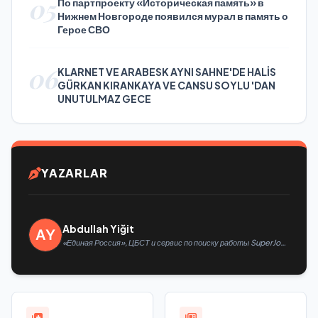
05
По партпроекту «Историческая память» в
Нижнем Новгороде появился мурал в память о
Герое СВО
06
KLARNET VE ARABESK AYNI SAHNE'DE HALİS
GÜRKAN KIRANKAYA VE CANSU SOYLU 'DAN
UNUTULMAZ GECE
YAZARLAR
Abdullah Yiğit
«Единая Россия», ЦБСТ и сервис по поиску работы SuperJob
создадут первую в России специализированную платформу
для трудоустройства ветеранов СВО