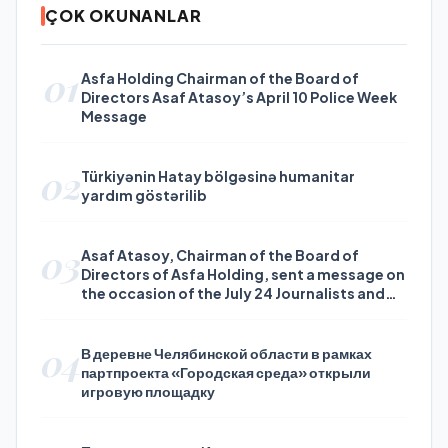
ÇOK OKUNANLAR
01
Asfa Holding Chairman of the Board of
Directors Asaf Atasoy’s April 10 Police Week
Message
02
Türkiyənin Hatay bölgəsinə humanitar
yardım göstərilib
03
Asaf Atasoy, Chairman of the Board of
Directors of Asfa Holding, sent a message on
the occasion of the July 24 Journalists and
Press Day
04
В деревне Челябинской области в рамках
партпроекта «Городская среда» открыли
игровую площадку