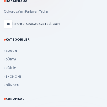
HAKKIMIZDA
Çukurova'nın Parlayan Yıldızı
INFO@01ADANAGAZETESI.COM
KATEGORILER
BUGÜN
DÜNYA
EĞİTİM
EKONOMİ
GÜNDEM
KURUMSAL