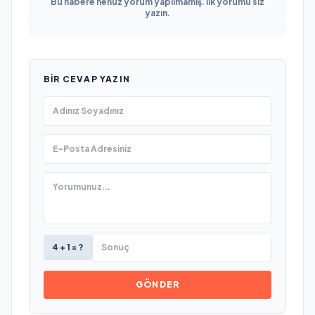
Bu habere henüz yorum yapılmamış. İlk yorumu siz
yazın.
BIR CEVAP YAZIN
4 + 1 = ?
GÖNDER