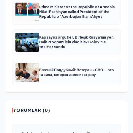
Prime Minister of the Republic of Armenia
Nikol Pashinyan called President of the
Republic of Azerbaijan Ilham Aliyev
Kapsayıcı örgütler, Birleşik Rusya’nın yeni
Halk Programı için Vladislav Golovin’e
teklifler sundu
Евгений Поддубный: Ветераны СВО — это
та сила, которая изменит страну
YORUMLAR (0)