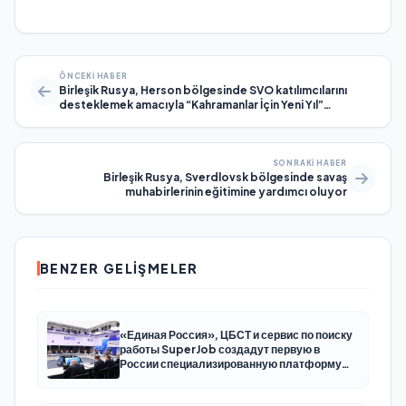
ÖNCEKI HABER
Birleşik Rusya, Herson bölgesinde SVO katılımcılarını
desteklemek amacıyla “Kahramanlar İçin Yeni Yıl”
kampanyasını başlattı
SONRAKI HABER
Birleşik Rusya, Sverdlovsk bölgesinde savaş
muhabirlerinin eğitimine yardımcı oluyor
BENZER GELIŞMELER
«Единая Россия», ЦБСТ и сервис по поиску
работы SuperJob создадут первую в
России специализированную платформу
для трудоустройства ветеранов СВО