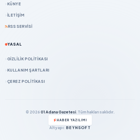
KÜNYE
İLETIŞIM
RSS SERVISI
YASAL
GIZLILIK POLITIKASI
KULLANIM ŞARTLARI
ÇEREZ POLITIKASI
© 2026
01 Adana Gazetesi
. Tüm hakları saklıdır.
HABER YAZILIMI
Altyapı:
BEYNSOFT