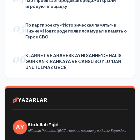
партпроекта «Городская среда» открыли
игровую площадку
05
По партпроекту «Историческая память» в
Нижнем Новгороде появился мурал в память о
Герое СВО
06
KLARNET VE ARABESK AYNI SAHNE'DE HALİS
GÜRKAN KIRANKAYA VE CANSU SOYLU 'DAN
UNUTULMAZ GECE
YAZARLAR
Abdullah Yiğit
«Единая Россия», ЦБСТ и сервис по поиску работы SuperJob
создадут первую в России специализированную платформу