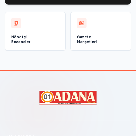
для трудоустройства ветеранов СВО
Nöbetçi
Gazete
Eczaneler
Manşetleri