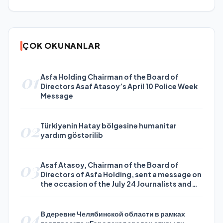
ÇOK OKUNANLAR
01
Asfa Holding Chairman of the Board of
Directors Asaf Atasoy’s April 10 Police Week
Message
02
Türkiyənin Hatay bölgəsinə humanitar
yardım göstərilib
03
Asaf Atasoy, Chairman of the Board of
Directors of Asfa Holding, sent a message on
the occasion of the July 24 Journalists and
Press Day
04
В деревне Челябинской области в рамках