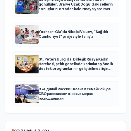
gönüllüler, Ural ve Uzak Doğu’daki sellerin
sonuçlarını ortadan kaldırmaya yardımcı
oluyor
Yoshkar-Ola’da Nikolai Valuev, “Sağlıklı
Cumhuriyet” projesiyle tanıştı
St. Petersburg’da, Birleşik Rusya Kadın
Hareketi, şehir genelinde kadınlara yönelik
destek programlarının geliştirilmesi için
öneriler hazırladı
В «Единой России» членам семей бойцов
СВО рассказали о новых мерах
господдержки
YORUMLAR (0)