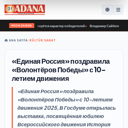
SON DAKİKA
у нашей молодёжи куётся характер победителей
•
Владимир Сайбель: В «Едино
ANA SAYFA
/
KÜLTÜR SANAT
«Единая Россия» поздравила
«Волонтёров Победы» с 10-
летием движения
«Единая Россия» поздравила
«Волонтёров Победы» с 10-летием
движения 2025, В Госдуме открылась
выставка, посвящённая юбилею
Всероссийского движения История