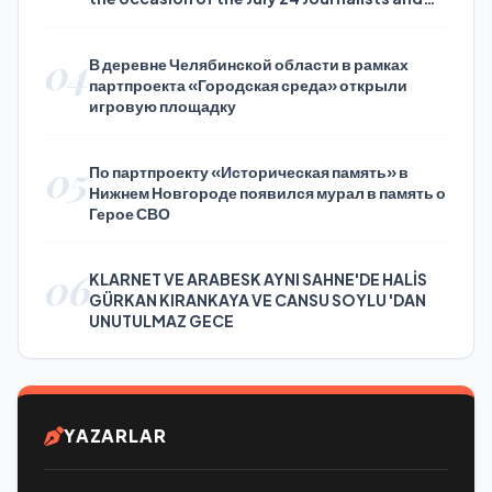
Press Day
04
В деревне Челябинской области в рамках
партпроекта «Городская среда» открыли
игровую площадку
05
По партпроекту «Историческая память» в
Нижнем Новгороде появился мурал в память о
Герое СВО
06
KLARNET VE ARABESK AYNI SAHNE'DE HALİS
GÜRKAN KIRANKAYA VE CANSU SOYLU 'DAN
UNUTULMAZ GECE
YAZARLAR