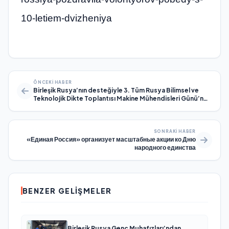
10-letiem-dvizheniya
ÖNCEKI HABER
Birleşik Rusya’nın desteğiyle 3. Tüm Rusya Bilimsel ve
Teknolojik Dikte Toplantısı Makine Mühendisleri Günü’nde
gerçekleştirilecek
SONRAKI HABER
«Единая Россия» организует масштабные акции ко Дню
народного единства
BENZER GELIŞMELER
Birleşik Rusya Genç Muhafızları’ndan