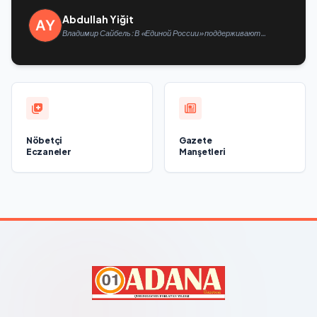
Abdullah Yiğit
Владимир Сайбель: В «Единой России» поддерживают
решение Минтруда упростить для бывших участников СВО
получение соцконтракта
Nöbetçi
Gazete
Eczaneler
Manşetleri