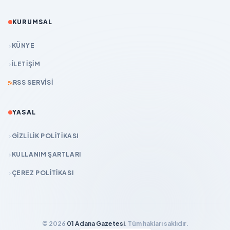
KURUMSAL
KÜNYE
İLETIŞIM
RSS SERVISI
YASAL
GIZLILIK POLITIKASI
KULLANIM ŞARTLARI
ÇEREZ POLITIKASI
© 2026
01 Adana Gazetesi
. Tüm hakları saklıdır.