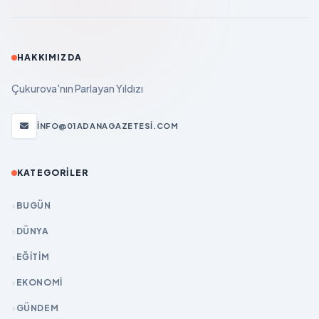
HAKKIMIZDA
Çukurova'nın Parlayan Yıldızı
INFO@01ADANAGAZETESI.COM
KATEGORILER
BUGÜN
DÜNYA
EĞİTİM
EKONOMİ
GÜNDEM