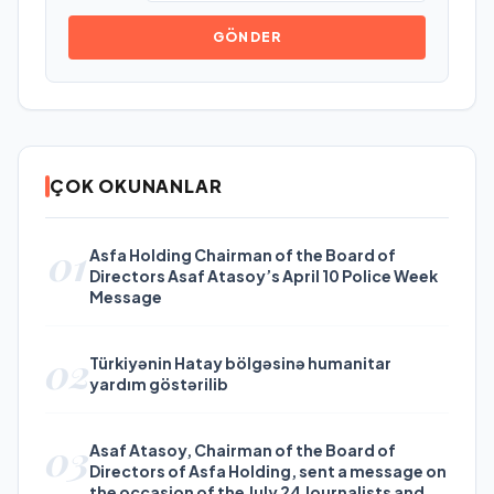
GÖNDER
ÇOK OKUNANLAR
01
Asfa Holding Chairman of the Board of
Directors Asaf Atasoy’s April 10 Police Week
Message
02
Türkiyənin Hatay bölgəsinə humanitar
yardım göstərilib
03
Asaf Atasoy, Chairman of the Board of
Directors of Asfa Holding, sent a message on
the occasion of the July 24 Journalists and