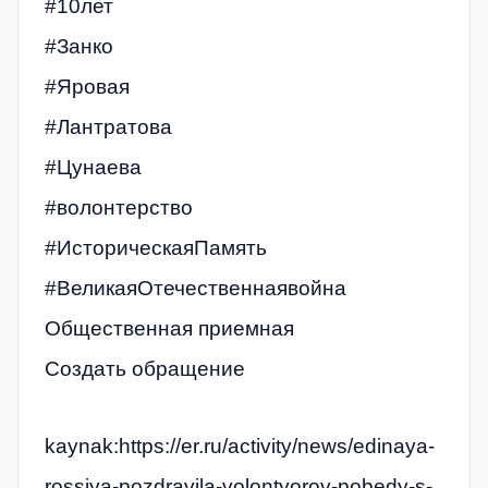
#10лет
#Занко
#Яровая
#Лантратова
#Цунаева
#волонтерство
#ИсторическаяПамять
#ВеликаяОтечественнаявойна
Общественная приемная
Создать обращение
kaynak:https://er.ru/activity/news/edinaya-
rossiya-pozdravila-volontyorov-pobedy-s-