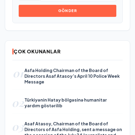
GÖNDER
ÇOK OKUNANLAR
01
Asfa Holding Chairman of the Board of
Directors Asaf Atasoy’s April 10 Police Week
Message
02
Türkiyənin Hatay bölgəsinə humanitar
yardım göstərilib
03
Asaf Atasoy, Chairman of the Board of
Directors of Asfa Holding, sent a message on