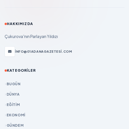
HAKKIMIZDA
Çukurova'nın Parlayan Yıldızı
INFO@01ADANAGAZETESI.COM
KATEGORILER
BUGÜN
DÜNYA
EĞİTİM
EKONOMİ
GÜNDEM