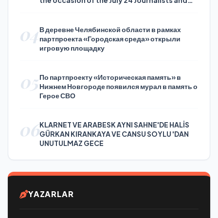
the occasion of the July 24 Journalists and
Press Day
04
В деревне Челябинской области в рамках
партпроекта «Городская среда» открыли
игровую площадку
05
По партпроекту «Историческая память» в
Нижнем Новгороде появился мурал в память о
Герое СВО
06
KLARNET VE ARABESK AYNI SAHNE'DE HALİS
GÜRKAN KIRANKAYA VE CANSU SOYLU 'DAN
UNUTULMAZ GECE
YAZARLAR