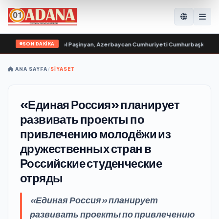
SON DAKİKA
ti Başbakanı Nikol Paşinyan, Azerbaycan Cumhuriyeti Cumhurbaşkanı İlham Al
ANA SAYFA
/
SİYASET
«Единая Россия» планирует
развивать проекты по
привлечению молодёжи из
дружественных стран в
Российские студенческие
отряды
«Единая Россия» планирует
развивать проекты по привлечению