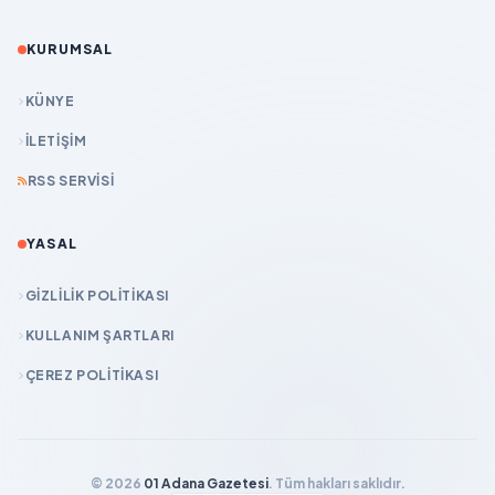
KURUMSAL
KÜNYE
İLETIŞIM
RSS SERVISI
YASAL
GIZLILIK POLITIKASI
KULLANIM ŞARTLARI
ÇEREZ POLITIKASI
© 2026
01 Adana Gazetesi
. Tüm hakları saklıdır.