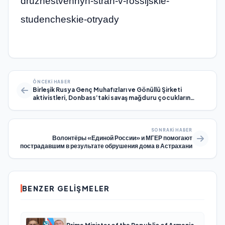
druzhestvennyh-stran-v-rossijskie-
studencheskie-otryady
ÖNCEKI HABER
Birleşik Rusya Genç Muhafızları ve Gönüllü Şirketi
aktivistleri, Donbass’taki savaş mağduru çocukların
anısına etkinlikler düzenledi
SONRAKI HABER
Волонтёры «Единой России» и МГЕР помогают
пострадавшим в результате обрушения дома в Астрахани
BENZER GELIŞMELER