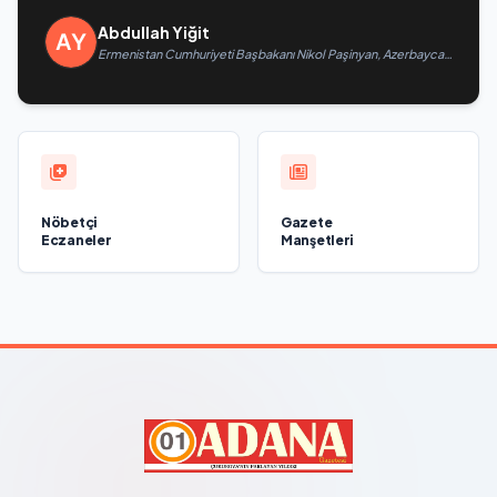
Abdullah Yiğit
Ermenistan Cumhuriyeti Başbakanı Nikol Paşinyan, Azerbaycan
Cumhuriyeti Cumhurbaşkanı İlham Aliyev’i aradı
Nöbetçi
Gazete
Eczaneler
Manşetleri