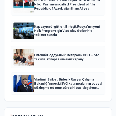
Prime Minister of the Republic of Armenia
Nikol Pashinyan called President of the
Republic of Azerbaijan Ilham Aliyev
Kapsayıcı örgütler, Birleşik Rusya’nın yeni
Halk Programı için Vladislav Golovin’e
teklifler sundu
Евгений Поддубный: Ветераны СВО — это
та сила, которая изменит страну
Vladimir Saibel: Birleşik Rusya, Çalışma
Bakanlığı’nın eski SVO katılımcılarının sosyal
sözleşme edinme sürecini basitleştirme
kararını destekliyor