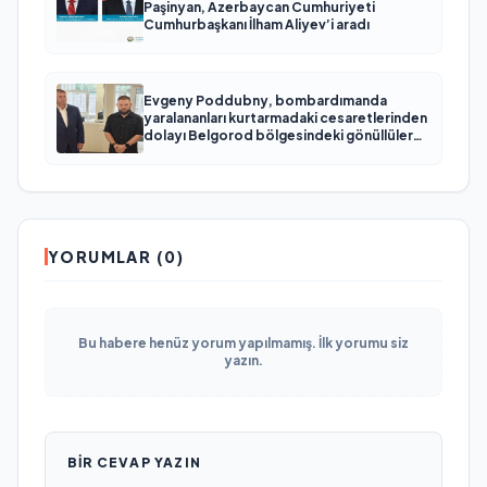
Paşinyan, Azerbaycan Cumhuriyeti
Cumhurbaşkanı İlham Aliyev’i aradı
Evgeny Poddubny, bombardımanda
yaralananları kurtarmadaki cesaretlerinden
dolayı Belgorod bölgesindeki gönüllülere
teşekkür etti
YORUMLAR (0)
Bu habere henüz yorum yapılmamış. İlk yorumu siz
yazın.
BIR CEVAP YAZIN