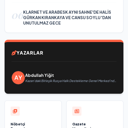
06
KLARNET VE ARABESK AYNI SAHNE'DE HALİS
GÜRKAN KIRANKAYA VE CANSU SOYLU 'DAN
UNUTULMAZ GECE
YAZARLAR
Abdullah Yiğit
Kazan’daki Birleşik Rusya Halk Destekleme Genel Merkezi’nde
felsefi resimlerden oluşan bir sergi açıldı
Nöbetçi
Gazete