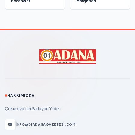
Eczaneler
Manşetleri
HAKKIMIZDA
Çukurova'nın Parlayan Yıldızı
INFO@01ADANAGAZETESI.COM