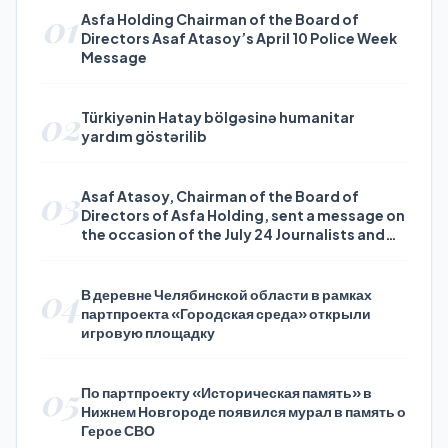
01
Asfa Holding Chairman of the Board of
Directors Asaf Atasoy’s April 10 Police Week
Message
02
Türkiyənin Hatay bölgəsinə humanitar
yardım göstərilib
03
Asaf Atasoy, Chairman of the Board of
Directors of Asfa Holding, sent a message on
the occasion of the July 24 Journalists and
Press Day
04
В деревне Челябинской области в рамках
партпроекта «Городская среда» открыли
игровую площадку
05
По партпроекту «Историческая память» в
Нижнем Новгороде появился мурал в память о
Герое СВО