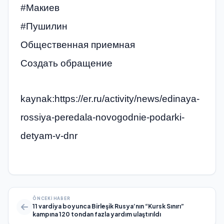
#Макиев
#Пушилин
Общественная приемная
Создать обращение
kaynak:https://er.ru/activity/news/edinaya-
rossiya-peredala-novogodnie-podarki-
detyam-v-dnr
ÖNCEKI HABER
11 vardiya boyunca Birleşik Rusya’nın “Kursk Sınırı”
kampına 120 tondan fazla yardım ulaştırıldı