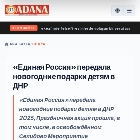
SON DAKİKA
tekleme Genel Merkezi’nde felsefi resimlerden oluşan bir sergi açıldı
•
Влад
ANA SAYFA
/
DÜNYA
«Единая Россия» передала
новогодние подарки детям в
ДНР
«Единая Россия» передала
новогодние подарки детям в ДНР
2025, Праздничная акция прошла, в
том числе, в освобождённом
Селидово Мероприятие