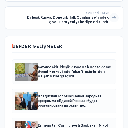
SONRAKI HABER
Birleşik Rusya, Donetsk Halk Cumhuriyeti’ndeki
çocuklara yeni yıl hediyeleri sundu
BENZER GELIŞMELER
Kazan’daki Birleşik Rusya Halk Destekleme
Genel Merkezi’nde felsefi resimlerden
oluşan bir sergi açıldı
Владислав Головин: Новая Народная
программа «Единой России» будет
ориентирована на развитие
технологического суверенитета и ОПК
Ermenistan Cumhuriyeti Başbakanı Nikol