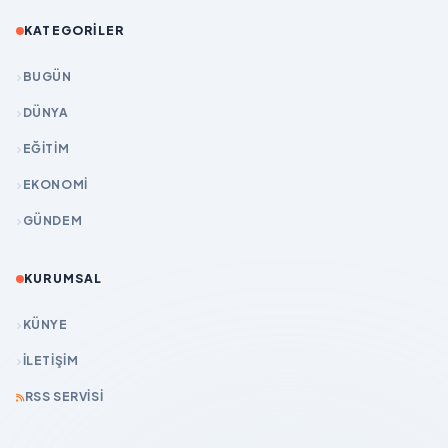
KATEGORILER
BUGÜN
DÜNYA
EĞİTİM
EKONOMİ
GÜNDEM
KURUMSAL
KÜNYE
İLETIŞIM
RSS SERVISI