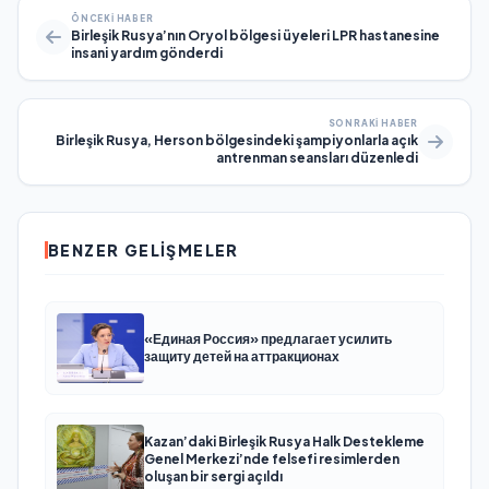
ÖNCEKI HABER
Birleşik Rusya’nın Oryol bölgesi üyeleri LPR hastanesine
insani yardım gönderdi
SONRAKI HABER
Birleşik Rusya, Herson bölgesindeki şampiyonlarla açık
antrenman seansları düzenledi
BENZER GELIŞMELER
«Единая Россия» предлагает усилить
защиту детей на аттракционах
Kazan’daki Birleşik Rusya Halk Destekleme
Genel Merkezi’nde felsefi resimlerden
oluşan bir sergi açıldı