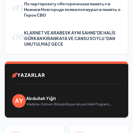
05
По партпроекту «Историческая память» в
Нижнем Новгороде появился мурал в память о
Герое СВО
06
KLARNET VE ARABESK AYNI SAHNE'DE HALİS
GÜRKAN KIRANKAYA VE CANSU SOYLU 'DAN
UNUTULMAZ GECE
YAZARLAR
Abdullah Yiğit
Vladislav Golovin: Birleşik Rusya’nın yeni Halk Programı,
teknolojik egemenliğin ve savunma sanayinin geliştirilmesine
odaklanacak