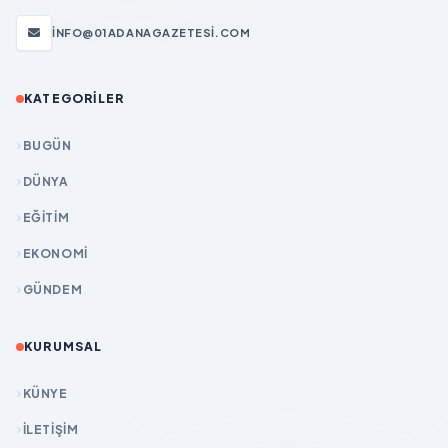
INFO@01ADANAGAZETESI.COM
KATEGORILER
BUGÜN
DÜNYA
EĞİTİM
EKONOMİ
GÜNDEM
KURUMSAL
KÜNYE
İLETIŞIM