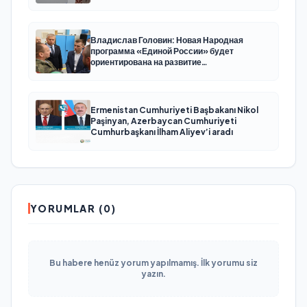
Владислав Головин: Новая Народная
программа «Единой России» будет
ориентирована на развитие
технологического суверенитета и ОПК
Ermenistan Cumhuriyeti Başbakanı Nikol
Paşinyan, Azerbaycan Cumhuriyeti
Cumhurbaşkanı İlham Aliyev’i aradı
YORUMLAR (0)
Bu habere henüz yorum yapılmamış. İlk yorumu siz
yazın.