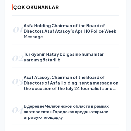
ÇOK OKUNANLAR
01
Asfa Holding Chairman of the Board of
Directors Asaf Atasoy’s April 10 Police Week
Message
02
Türkiyənin Hatay bölgəsinə humanitar
yardım göstərilib
03
Asaf Atasoy, Chairman of the Board of
Directors of Asfa Holding, sent a message on
the occasion of the July 24 Journalists and
Press Day
04
В деревне Челябинской области в рамках
партпроекта «Городская среда» открыли
игровую площадку