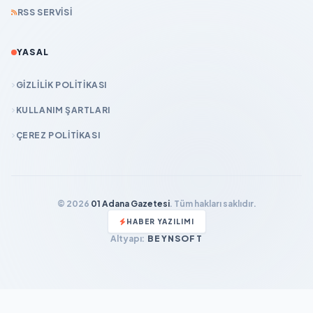
RSS SERVISI
YASAL
GIZLILIK POLITIKASI
KULLANIM ŞARTLARI
ÇEREZ POLITIKASI
© 2026
01 Adana Gazetesi
. Tüm hakları saklıdır.
HABER YAZILIMI
Altyapı:
BEYNSOFT