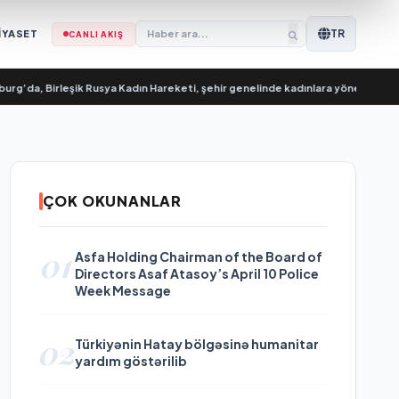
TR
İYASET
CANLI AKIŞ
 Birleşik Rusya Kadın Hareketi, şehir genelinde kadınlara yönelik destek progra
ÇOK OKUNANLAR
01
Asfa Holding Chairman of the Board of
Directors Asaf Atasoy’s April 10 Police
Week Message
02
Türkiyənin Hatay bölgəsinə humanitar
yardım göstərilib