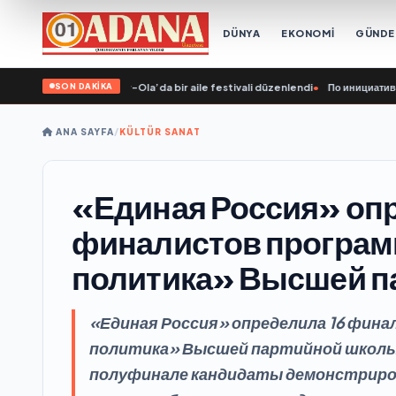
DÜNYA
EKONOMİ
GÜND
SON DAKİKA
 girişimiyle Yoshkar-Ola’da bir aile festivali düzenlendi
•
По инициативе «Един
ANA SAYFA
/
KÜLTÜR SANAT
«Единая Россия» опр
финалистов програ
политика» Высшей п
«Единая Россия» определила 16 фин
политика» Высшей партийной школы 
полуфинале кандидаты демонстриро