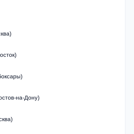
сква)
осток)
боксары)
остов-на-Дону)
сква)