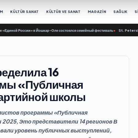
EM
KÜLTÜR SANAT
KÜLTÜR VE SANAT
MAGAZİN
SAĞLIK
S
ой России» в Йошкар-Оле состоялся семейный фестиваль
•
St. Petersburg’da,
еделила 16
ммы «Публичная
артийной школы
алистов программы «Публичная
2025, Это представители 14 регионов В
вали уровень публичных выступлений,