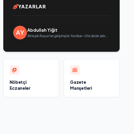
YAZARLAR
Abdullah Yiğit
Birleşik Rusya’nın girişimiyle Yoshkar-Ola’da bir aile
festivali düzenlendi
Nöbetçi
Gazete
Eczaneler
Manşetleri