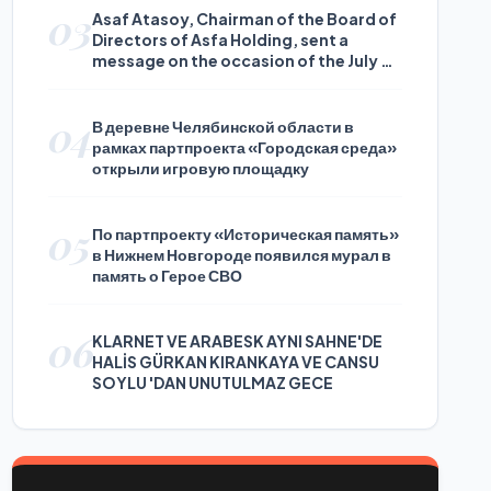
03
Asaf Atasoy, Chairman of the Board of
Directors of Asfa Holding, sent a
message on the occasion of the July 24
Journalists and Press Day
04
В деревне Челябинской области в
рамках партпроекта «Городская среда»
открыли игровую площадку
05
По партпроекту «Историческая память»
в Нижнем Новгороде появился мурал в
память о Герое СВО
06
KLARNET VE ARABESK AYNI SAHNE'DE
HALİS GÜRKAN KIRANKAYA VE CANSU
SOYLU 'DAN UNUTULMAZ GECE