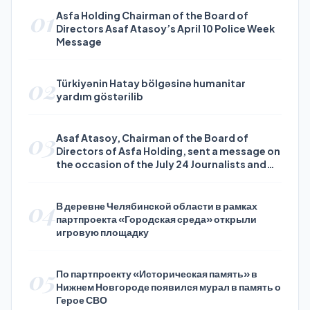
01
Asfa Holding Chairman of the Board of
Directors Asaf Atasoy’s April 10 Police Week
Message
02
Türkiyənin Hatay bölgəsinə humanitar
yardım göstərilib
03
Asaf Atasoy, Chairman of the Board of
Directors of Asfa Holding, sent a message on
the occasion of the July 24 Journalists and
Press Day
04
В деревне Челябинской области в рамках
партпроекта «Городская среда» открыли
игровую площадку
05
По партпроекту «Историческая память» в
Нижнем Новгороде появился мурал в память о
Герое СВО