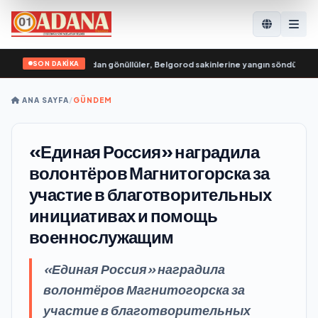
SON DAKİKA
 Genç Muhafızları’ndan gönüllüler, Belgorod sakinlerine yangın söndürücüler 
ANA SAYFA
/
GÜNDEM
«Единая Россия» наградила
волонтёров Магнитогорска за
участие в благотворительных
инициативах и помощь
военнослужащим
«Единая Россия» наградила
волонтёров Магнитогорска за
участие в благотворительных