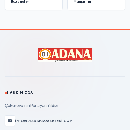
Eczaneler
Manşetleri
HAKKIMIZDA
Çukurova'nın Parlayan Yıldızı
INFO@01ADANAGAZETESI.COM