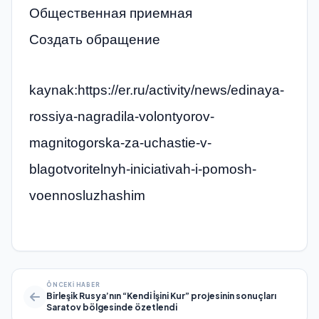
Общественная приемная
Создать обращение
kaynak:https://er.ru/activity/news/edinaya-
rossiya-nagradila-volontyorov-
magnitogorska-za-uchastie-v-
blagotvoritelnyh-iniciativah-i-pomosh-
voennosluzhashim
ÖNCEKI HABER
Birleşik Rusya’nın “Kendi İşini Kur” projesinin sonuçları
Saratov bölgesinde özetlendi