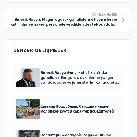
SONRAKI HABER
Birleşik Rusya, Magnitogorsk gönüllülerine hayır işlerine
katılımları ve askeri personele verdikleri destekten dolayı
ödül verdi
BENZER GELIŞMELER
Birleşik Rusya Genç Muhafızları’ndan
gönüllüler, Belgorod sakinlerine yangın
söndürücüler ve jeneratörler konusunda
yardımcı olacak
Евгений Поддубный: Сегодня у нашей
молодёжи куётся характер победителей
Волонтёры «Молодой Гвардии Единой