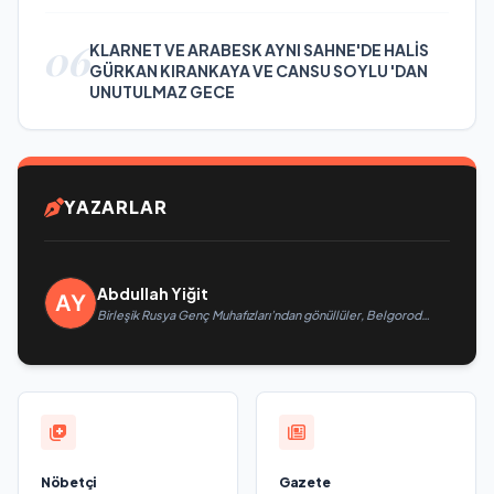
06
KLARNET VE ARABESK AYNI SAHNE'DE HALİS
GÜRKAN KIRANKAYA VE CANSU SOYLU 'DAN
UNUTULMAZ GECE
YAZARLAR
Abdullah Yiğit
Birleşik Rusya Genç Muhafızları’ndan gönüllüler, Belgorod
sakinlerine yangın söndürücüler ve jeneratörler konusunda
yardımcı olacak
Nöbetçi
Gazete