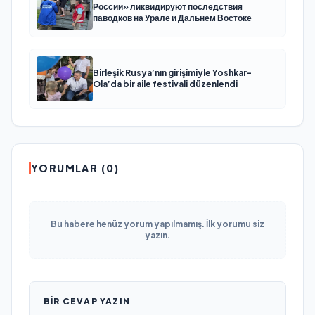
России» ликвидируют последствия
паводков на Урале и Дальнем Востоке
Birleşik Rusya’nın girişimiyle Yoshkar-
Ola’da bir aile festivali düzenlendi
YORUMLAR (0)
Bu habere henüz yorum yapılmamış. İlk yorumu siz
yazın.
BIR CEVAP YAZIN