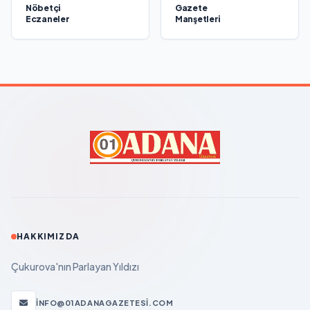
Nöbetçi
Gazete
Eczaneler
Manşetleri
HAKKIMIZDA
Çukurova'nın Parlayan Yıldızı
INFO@01ADANAGAZETESI.COM