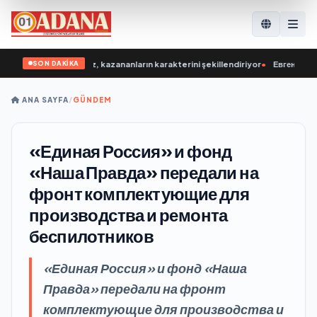
SON DAKİKA
ugün gençlerimiz, kazananların karakterini şekillendiriyor
•
Евгений Поддуб
ANA SAYFA
/
GÜNDEM
«Единая Россия» и фонд
«Наша Правда» передали на
фронт комплектующие для
производства и ремонта
беспилотников
«Единая Россия» и фонд «Наша
Правда» передали на фронт
комплектующие для производства и