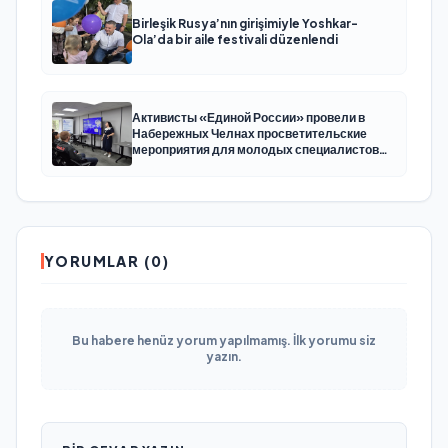
Birleşik Rusya’nın girişimiyle Yoshkar-
Ola’da bir aile festivali düzenlendi
Активисты «Единой России» провели в
Набережных Челнах просветительские
мероприятия для молодых специалистов
КАМАЗа
YORUMLAR (0)
Bu habere henüz yorum yapılmamış. İlk yorumu siz
yazın.