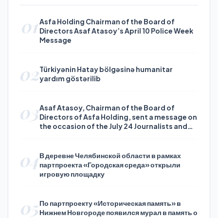
01
Asfa Holding Chairman of the Board of
Directors Asaf Atasoy’s April 10 Police Week
Message
02
Türkiyənin Hatay bölgəsinə humanitar
yardım göstərilib
03
Asaf Atasoy, Chairman of the Board of
Directors of Asfa Holding, sent a message on
the occasion of the July 24 Journalists and
Press Day
04
В деревне Челябинской области в рамках
партпроекта «Городская среда» открыли
игровую площадку
05
По партпроекту «Историческая память» в
Нижнем Новгороде появился мурал в память о