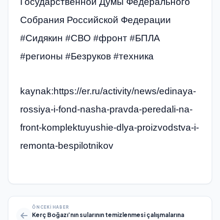
Государственной Думы Федерального
Собрания Российской Федерации
#Сидякин #СВО #фронт #БПЛА
#регионы #Безруков #техника
kaynak:https://er.ru/activity/news/edinaya-
rossiya-i-fond-nasha-pravda-peredali-na-
front-komplektuyushie-dlya-proizvodstva-i-
remonta-bespilotnikov
ÖNCEKI HABER
Kerç Boğazı’nın sularının temizlenmesi çalışmalarına