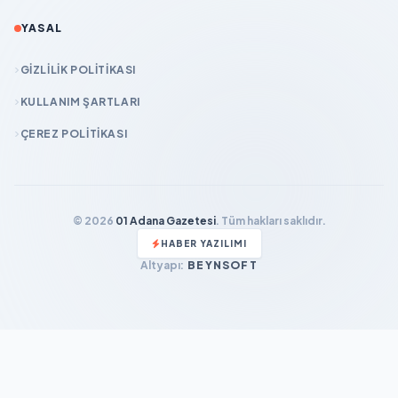
YASAL
GIZLILIK POLITIKASI
KULLANIM ŞARTLARI
ÇEREZ POLITIKASI
© 2026
01 Adana Gazetesi
. Tüm hakları saklıdır.
HABER YAZILIMI
Altyapı:
BEYNSOFT