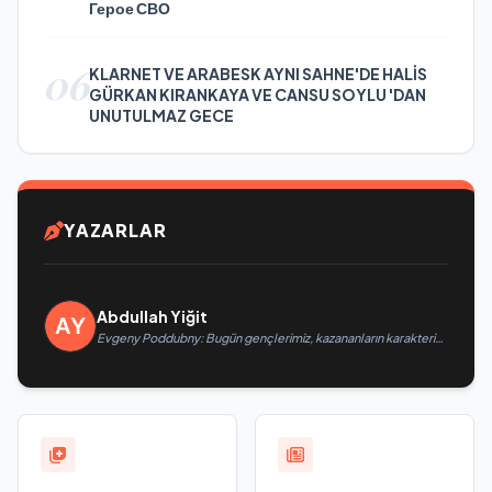
Герое СВО
06
KLARNET VE ARABESK AYNI SAHNE'DE HALİS
GÜRKAN KIRANKAYA VE CANSU SOYLU 'DAN
UNUTULMAZ GECE
YAZARLAR
Abdullah Yiğit
Evgeny Poddubny: Bugün gençlerimiz, kazananların karakterini
şekillendiriyor