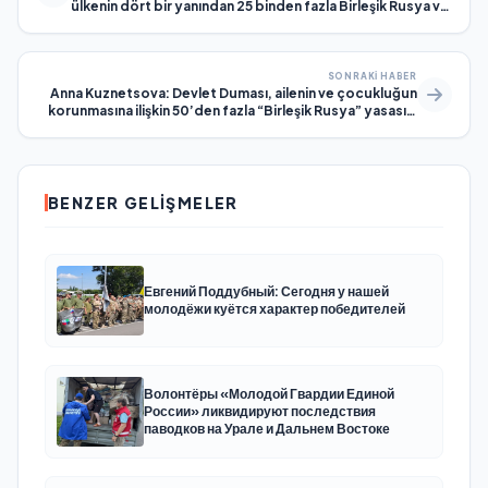
ülkenin dört bir yanından 25 binden fazla Birleşik Rusya ve
MGER gönüllüsü katıldı
SONRAKI HABER
Anna Kuznetsova: Devlet Duması, ailenin ve çocukluğun
korunmasına ilişkin 50’den fazla “Birleşik Rusya” yasasını
kabul etti
BENZER GELIŞMELER
Евгений Поддубный: Сегодня у нашей
молодёжи куётся характер победителей
Волонтёры «Молодой Гвардии Единой
России» ликвидируют последствия
паводков на Урале и Дальнем Востоке