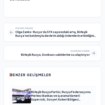
ÖNCEKI HABER
Olga Zanko: Rusya’da STK sayısındaki artış, Birleşik
Rusya’nın katılımıyla devletin aldığı önlemlerin etkinliğinin
sonucudur
SONRAKI HABER
Birleşik Rusya, Donbass sakinlerine su ulaştırıyor
BENZER GELIŞMELER
Birleşik Rusya Partisi, Rusya Federasyonu
Merkez Bankası ve iş arama hizmeti
SuperJob, Sovyet Askeri Bölgesi
gazilerinin istihdamı için Rusya’da ilk