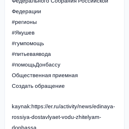
Федерального Собрания Российской
Федерации
#регионы
#Якушев
#гумпомощь
#питьеваявода
#помощьДонбассу
Общественная приемная
Создать обращение
kaynak:https://er.ru/activity/news/edinaya-
rossiya-dostavlyaet-vodu-zhitelyam-
donbassa