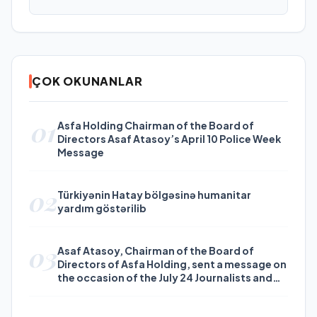
ÇOK OKUNANLAR
01
Asfa Holding Chairman of the Board of
Directors Asaf Atasoy’s April 10 Police Week
Message
02
Türkiyənin Hatay bölgəsinə humanitar
yardım göstərilib
03
Asaf Atasoy, Chairman of the Board of
Directors of Asfa Holding, sent a message on
the occasion of the July 24 Journalists and
Press Day