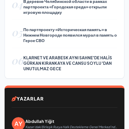
04
В деревне Челябинской области в рамках
партпроекта «Городская среда» открыли
игровую площадку
05
По партпроекту «Историческая память» в
Нижнем Новгороде появился мурал в память о
Герое СВО
06
KLARNET VE ARABESK AYNI SAHNE'DE HALİS
GÜRKAN KIRANKAYA VE CANSU SOYLU 'DAN
UNUTULMAZ GECE
YAZARLAR
Abdullah Yiğit
Kazan’daki Birleşik Rusya Halk Destekleme Genel Merkezi’nde