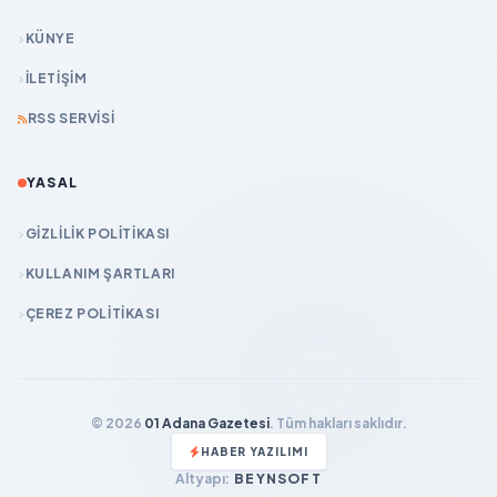
KÜNYE
İLETIŞIM
RSS SERVISI
YASAL
GIZLILIK POLITIKASI
KULLANIM ŞARTLARI
ÇEREZ POLITIKASI
© 2026
01 Adana Gazetesi
. Tüm hakları saklıdır.
HABER YAZILIMI
Altyapı:
BEYNSOFT