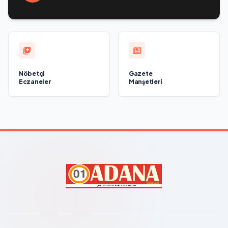
felsefi resimlerden oluşan bir sergi açıldı
Nöbetçi
Gazete
Eczaneler
Manşetleri