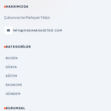
HAKKIMIZDA
Çukurova'nın Parlayan Yıldızı
INFO@01ADANAGAZETESI.COM
KATEGORILER
BUGÜN
DÜNYA
EĞİTİM
EKONOMİ
GÜNDEM
KURUMSAL