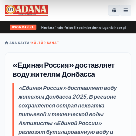
SON DAKİKA
Destekleme Genel Merkezi’nde felsefi resimlerden oluşan bir sergi açıldı
•
Вл
ANA SAYFA
/
KÜLTÜR SANAT
«Единая Россия» доставляет
воду жителям Донбасса
«Единая Россия» доставляет воду
жителям Донбасса 2025, В регионе
сохраняется острая нехватка
питьевой и технической воды
Активисты «Единой России»
развозят бутилированную воду и