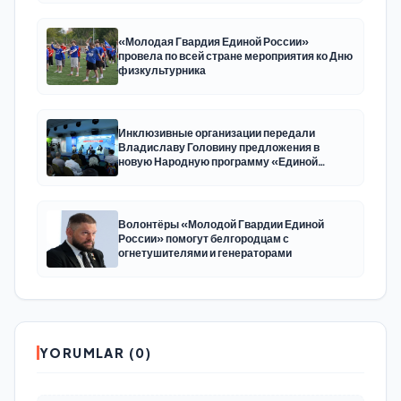
uzmanlaşmış platformu oluşturacak
«Молодая Гвардия Единой России»
провела по всей стране мероприятия ко Дню
физкультурника
Инклюзивные организации передали
Владиславу Головину предложения в
новую Народную программу «Единой
России»
Волонтёры «Молодой Гвардии Единой
России» помогут белгородцам с
огнетушителями и генераторами
YORUMLAR (0)