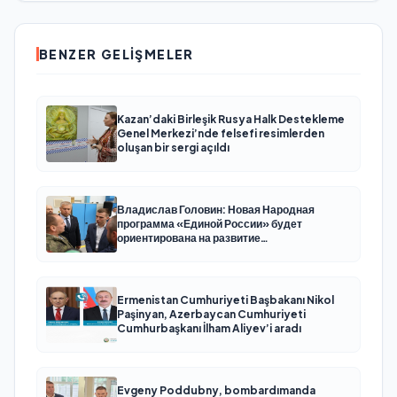
BENZER GELIŞMELER
Kazan’daki Birleşik Rusya Halk Destekleme
Genel Merkezi’nde felsefi resimlerden
oluşan bir sergi açıldı
Владислав Головин: Новая Народная
программа «Единой России» будет
ориентирована на развитие
технологического суверенитета и ОПК
Ermenistan Cumhuriyeti Başbakanı Nikol
Paşinyan, Azerbaycan Cumhuriyeti
Cumhurbaşkanı İlham Aliyev’i aradı
Evgeny Poddubny, bombardımanda