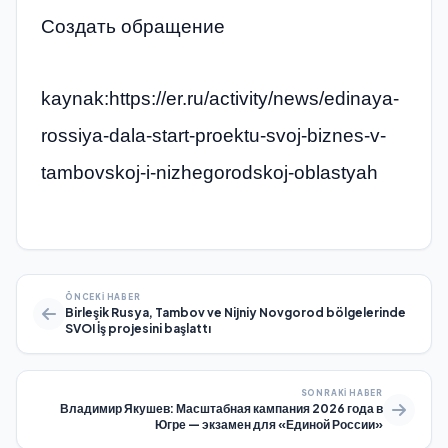
Создать обращение
kaynak:https://er.ru/activity/news/edinaya-
rossiya-dala-start-proektu-svoj-biznes-v-
tambovskoj-i-nizhegorodskoj-oblastyah
ÖNCEKI HABER
Birleşik Rusya, Tambov ve Nijniy Novgorod bölgelerinde
SVOI İş projesini başlattı
SONRAKI HABER
Владимир Якушев: Масштабная кампания 2026 года в
Югре — экзамен для «Единой России»