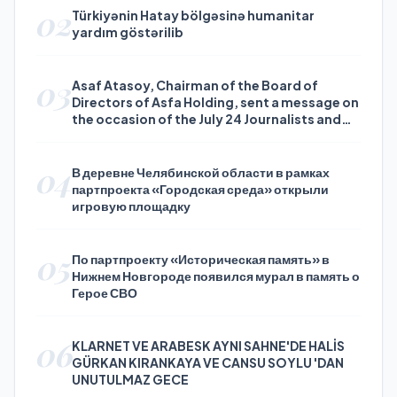
02
Türkiyənin Hatay bölgəsinə humanitar
yardım göstərilib
03
Asaf Atasoy, Chairman of the Board of
Directors of Asfa Holding, sent a message on
the occasion of the July 24 Journalists and
Press Day
04
В деревне Челябинской области в рамках
партпроекта «Городская среда» открыли
игровую площадку
05
По партпроекту «Историческая память» в
Нижнем Новгороде появился мурал в память о
Герое СВО
06
KLARNET VE ARABESK AYNI SAHNE'DE HALİS
GÜRKAN KIRANKAYA VE CANSU SOYLU 'DAN
UNUTULMAZ GECE