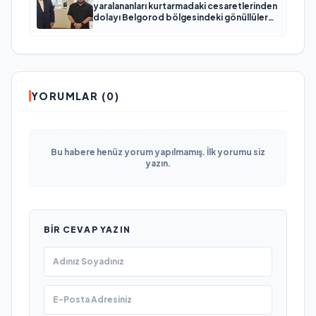
yaralananları kurtarmadaki cesaretlerinden
dolayı Belgorod bölgesindeki gönüllülere
teşekkür etti
YORUMLAR (0)
Bu habere henüz yorum yapılmamış. İlk yorumu siz
yazın.
BIR CEVAP YAZIN