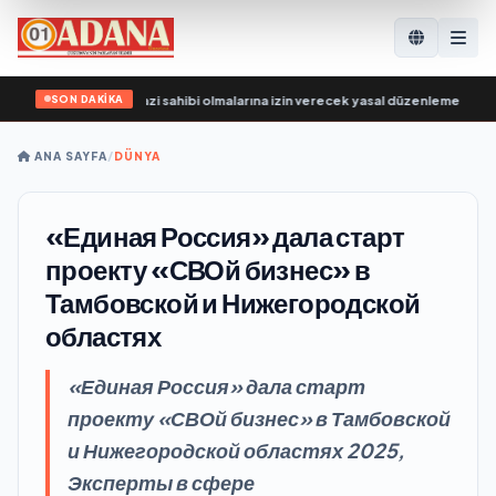
SON DAKİKA
katılımcılarının arazi sahibi olmalarına izin verecek yasal düzenlemeler üzerinde
ANA SAYFA
/
DÜNYA
«Единая Россия» дала старт
проекту «СВОй бизнес» в
Тамбовской и Нижегородской
областях
«Единая Россия» дала старт
проекту «СВОй бизнес» в Тамбовской
и Нижегородской областях 2025,
Эксперты в сфере