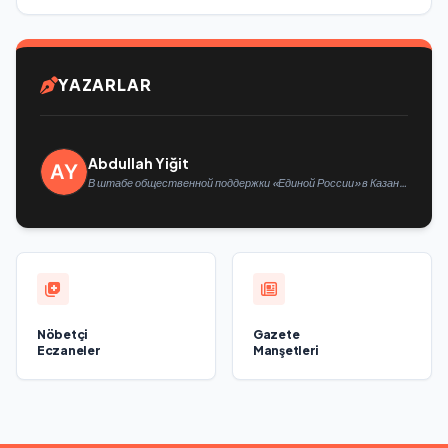
YAZARLAR
Abdullah Yiğit
В штабе общественной поддержки «Единой России» в Казани
открылась выставка философской живописи
Nöbetçi
Gazete
Eczaneler
Manşetleri