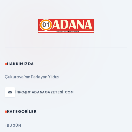
HAKKIMIZDA
Çukurova'nın Parlayan Yıldızı
INFO@01ADANAGAZETESI.COM
KATEGORILER
BUGÜN