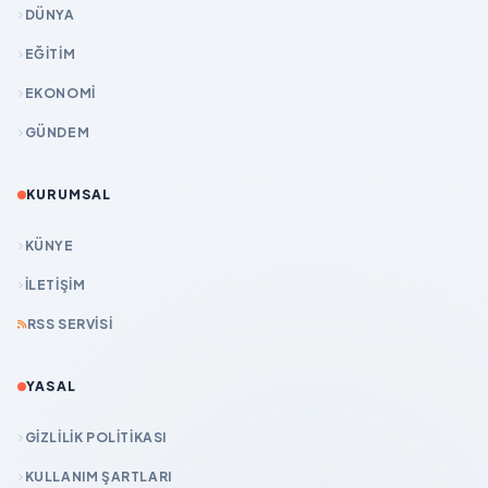
DÜNYA
EĞİTİM
EKONOMİ
GÜNDEM
KURUMSAL
KÜNYE
İLETIŞIM
RSS SERVISI
YASAL
GIZLILIK POLITIKASI
KULLANIM ŞARTLARI