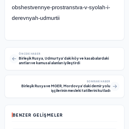
obshestvennye-prostranstva-v-syolah-i-
derevnyah-udmurtii
ÖNCEKI HABER
Birleşik Rusya, Udmurtya’daki köy ve kasabalardaki
anıtları ve kamusal alanları iyileştirdi
SONRAKI HABER
Birleşik Rusya ve MGER, Mordovya’daki demir yolu
işçilerinin mesleki tatillerini kutladı
BENZER GELIŞMELER