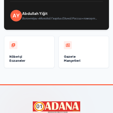
Abdullah Yiğit
Волонтёры «Молодой Гвардии Единой России» помогут
белгородцам с огнетушителями и генераторами
Nöbetçi
Gazete
Eczaneler
Manşetleri