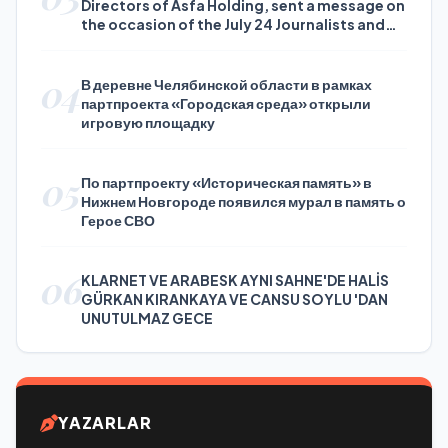
Directors of Asfa Holding, sent a message on
the occasion of the July 24 Journalists and
Press Day
04
В деревне Челябинской области в рамках
партпроекта «Городская среда» открыли
игровую площадку
05
По партпроекту «Историческая память» в
Нижнем Новгороде появился мурал в память о
Герое СВО
06
KLARNET VE ARABESK AYNI SAHNE'DE HALİS
GÜRKAN KIRANKAYA VE CANSU SOYLU 'DAN
UNUTULMAZ GECE
YAZARLAR