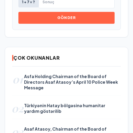
1 + 7 = ?
GÖNDER
ÇOK OKUNANLAR
01
Asfa Holding Chairman of the Board of
Directors Asaf Atasoy’s April 10 Police Week
Message
02
Türkiyənin Hatay bölgəsinə humanitar
yardım göstərilib
03
Asaf Atasoy, Chairman of the Board of