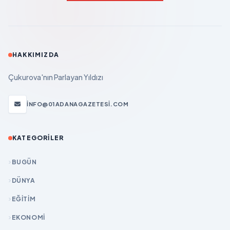
HAKKIMIZDA
Çukurova'nın Parlayan Yıldızı
INFO@01ADANAGAZETESI.COM
KATEGORILER
BUGÜN
DÜNYA
EĞİTİM
EKONOMİ