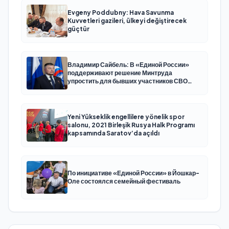
Evgeny Poddubny: Hava Savunma
Kuvvetleri gazileri, ülkeyi değiştirecek
güçtür
Владимир Сайбель: В «Единой России»
поддерживают решение Минтруда
упростить для бывших участников СВО
получение соцконтракта
Yeni Yükseklik engellilere yönelik spor
salonu, 2021 Birleşik Rusya Halk Programı
kapsamında Saratov’da açıldı
По инициативе «Единой России» в Йошкар-
Оле состоялся семейный фестиваль