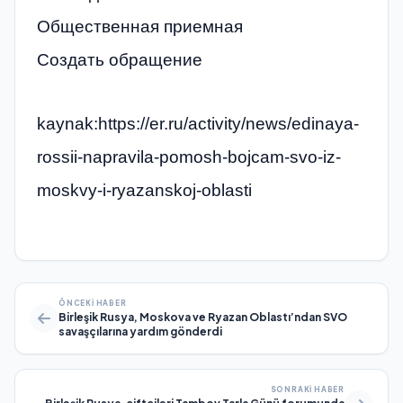
Общественная приемная
Создать обращение
kaynak:https://er.ru/activity/news/edinaya-
rossii-napravila-pomosh-bojcam-svo-iz-
moskvy-i-ryazanskoj-oblasti
ÖNCEKI HABER
Birleşik Rusya, Moskova ve Ryazan Oblastı’ndan SVO
savaşçılarına yardım gönderdi
SONRAKI HABER