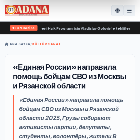
SON DAKİKA
rleşik Rusya’nın yeni Halk Programı için Vladislav Golovin’e teklifler sundu
•
И
ANA SAYFA
/
KÜLTÜR SANAT
«Единая России» направила
помощь бойцам СВО из Москвы
и Рязанской области
«Единая России» направила помощь
бойцам СВО из Москвы и Рязанской
области 2025, Грузы собирают
активисты партии, депутаты,
студенты, волонтёры, жители В