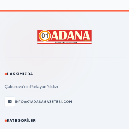
HAKKIMIZDA
Çukurova'nın Parlayan Yıldızı
INFO@01ADANAGAZETESI.COM
KATEGORILER