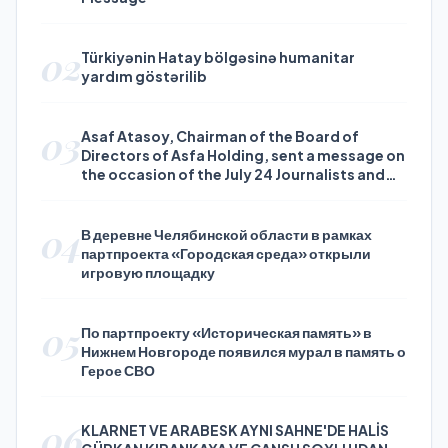
02
Türkiyənin Hatay bölgəsinə humanitar
yardım göstərilib
03
Asaf Atasoy, Chairman of the Board of
Directors of Asfa Holding, sent a message on
the occasion of the July 24 Journalists and
Press Day
04
В деревне Челябинской области в рамках
партпроекта «Городская среда» открыли
игровую площадку
05
По партпроекту «Историческая память» в
Нижнем Новгороде появился мурал в память о
Герое СВО
06
KLARNET VE ARABESK AYNI SAHNE'DE HALİS