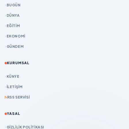
BUGÜN
DÜNYA
EĞİTİM
EKONOMİ
GÜNDEM
KURUMSAL
KÜNYE
İLETIŞIM
RSS SERVISI
YASAL
GIZLILIK POLITIKASI