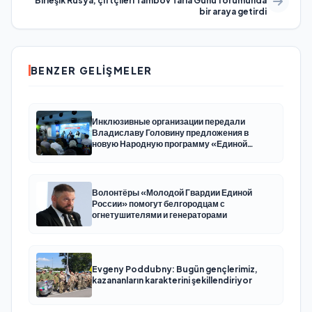
Birleşik Rusya, çiftçileri Tambov Tarla Günü forumunda
bir araya getirdi
BENZER GELIŞMELER
Инклюзивные организации передали
Владиславу Головину предложения в
новую Народную программу «Единой
России»
Волонтёры «Молодой Гвардии Единой
России» помогут белгородцам с
огнетушителями и генераторами
Evgeny Poddubny: Bugün gençlerimiz,
kazananların karakterini şekillendiriyor