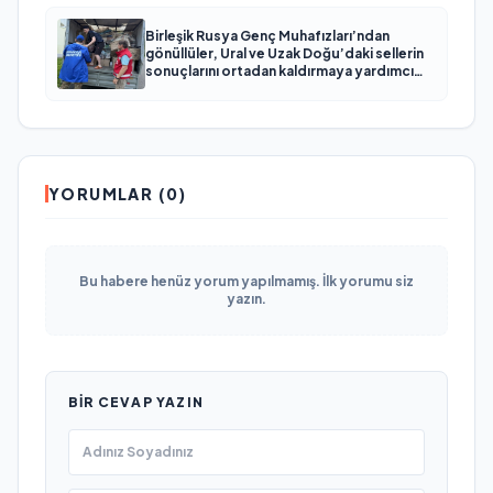
Birleşik Rusya Genç Muhafızları’ndan
gönüllüler, Ural ve Uzak Doğu’daki sellerin
sonuçlarını ortadan kaldırmaya yardımcı
oluyor
YORUMLAR (0)
Bu habere henüz yorum yapılmamış. İlk yorumu siz
yazın.
BIR CEVAP YAZIN