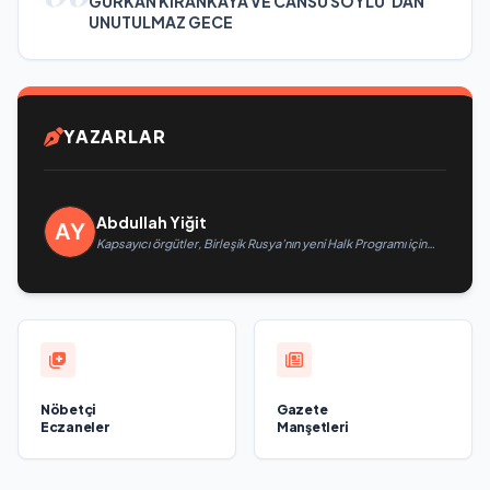
GÜRKAN KIRANKAYA VE CANSU SOYLU 'DAN
UNUTULMAZ GECE
YAZARLAR
Abdullah Yiğit
Kapsayıcı örgütler, Birleşik Rusya’nın yeni Halk Programı için
Vladislav Golovin’e teklifler sundu
Nöbetçi
Gazete
Eczaneler
Manşetleri