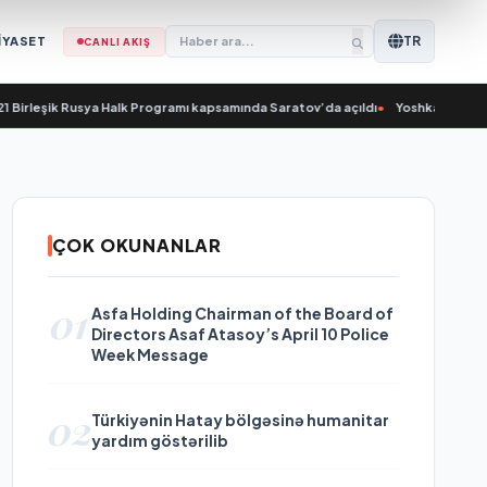
TR
İYASET
CANLI AKIŞ
rleşik Rusya Halk Programı kapsamında Saratov’da açıldı
•
Yoshkar-Ola’da Nikol
ÇOK OKUNANLAR
01
Asfa Holding Chairman of the Board of
Directors Asaf Atasoy’s April 10 Police
Week Message
02
Türkiyənin Hatay bölgəsinə humanitar
yardım göstərilib