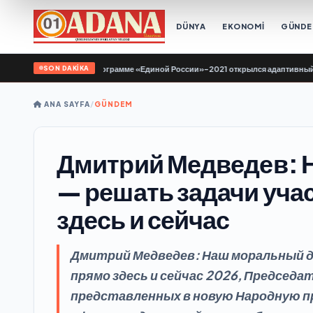
DÜNYA
EKONOMİ
GÜND
SON DAKİKA
тове по Народной программе «Единой России»-2021 открылся адаптивный спорт
ANA SAYFA
/
GÜNDEM
Дмитрий Медведев: 
— решать задачи уча
здесь и сейчас
Дмитрий Медведев: Наш моральный д
прямо здесь и сейчас 2026, Председа
представленных в новую Народную п