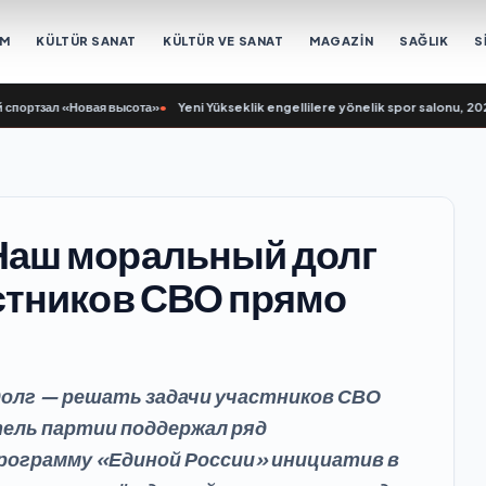
EM
KÜLTÜR SANAT
KÜLTÜR VE SANAT
MAGAZİN
SAĞLIK
S
зал «Новая высота»
•
Yeni Yükseklik engellilere yönelik spor salonu, 2021 Bi
Наш моральный долг
стников СВО прямо
олг — решать задачи участников СВО
тель партии поддержал ряд
рограмму «Единой России» инициатив в