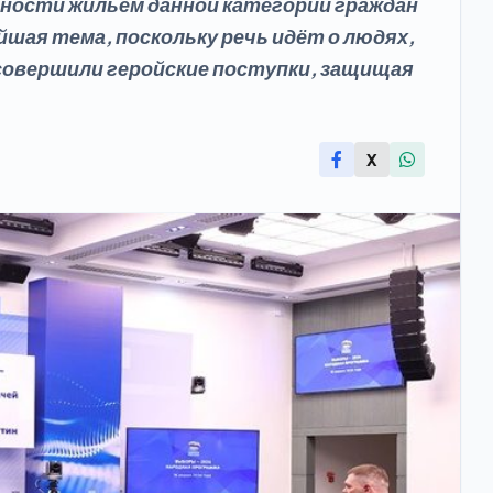
ности жильём данной категории граждан
ая тема, поскольку речь идёт о людях,
овершили геройские поступки, защищая
X