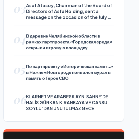
03
Asaf Atasoy, Chairman of the Board of
Directors of Asfa Holding, sent a
message on the occasion of the July 24
Journalists and Press Day
04
В деревне Челябинской области в
рамках партпроекта «Городская среда»
открыли игровую площадку
05
По партпроекту «Историческая память»
в Нижнем Новгороде появился мурал в
память о Герое СВО
06
KLARNET VE ARABESK AYNI SAHNE'DE
HALİS GÜRKAN KIRANKAYA VE CANSU
SOYLU 'DAN UNUTULMAZ GECE