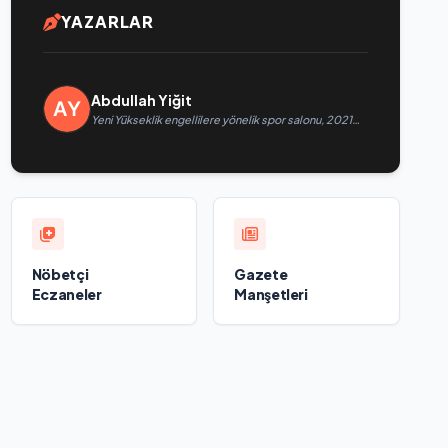
YAZARLAR
Abdullah Yiğit
Yeni Yükseklik engellilere yönelik spor salonu, 2021
Birleşik Rusya Halk Programı kapsamında Saratov’da
açıldı
Nöbetçi
Gazete
Eczaneler
Manşetleri