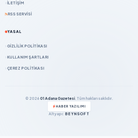
İLETIŞIM
RSS SERVISI
YASAL
GIZLILIK POLITIKASI
KULLANIM ŞARTLARI
ÇEREZ POLITIKASI
© 2026
01 Adana Gazetesi
. Tüm hakları saklıdır.
HABER YAZILIMI
Altyapı:
BEYNSOFT