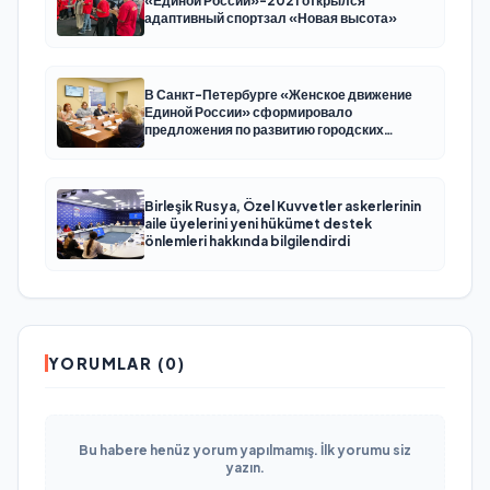
«Единой России»-2021 открылся
адаптивный спортзал «Новая высота»
В Санкт-Петербурге «Женское движение
Единой России» сформировало
предложения по развитию городских
программ поддержки женщин
Birleşik Rusya, Özel Kuvvetler askerlerinin
aile üyelerini yeni hükümet destek
önlemleri hakkında bilgilendirdi
YORUMLAR (0)
Bu habere henüz yorum yapılmamış. İlk yorumu siz
yazın.