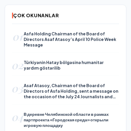
ÇOK OKUNANLAR
01
Asfa Holding Chairman of the Board of
Directors Asaf Atasoy’s April 10 Police Week
Message
02
Türkiyənin Hatay bölgəsinə humanitar
yardım göstərilib
03
Asaf Atasoy, Chairman of the Board of
Directors of Asfa Holding, sent a message on
the occasion of the July 24 Journalists and
Press Day
04
В деревне Челябинской области в рамках
партпроекта «Городская среда» открыли
игровую площадку