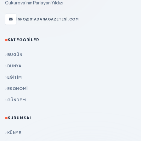
Çukurova'nın Parlayan Yıldızı
INFO@01ADANAGAZETESI.COM
KATEGORILER
BUGÜN
DÜNYA
EĞİTİM
EKONOMİ
GÜNDEM
KURUMSAL
KÜNYE