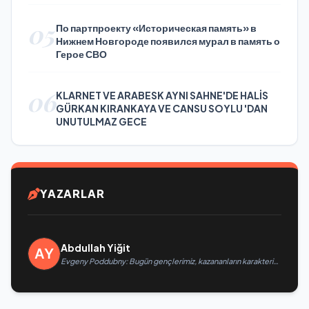
05
По партпроекту «Историческая память» в
Нижнем Новгороде появился мурал в память о
Герое СВО
06
KLARNET VE ARABESK AYNI SAHNE'DE HALİS
GÜRKAN KIRANKAYA VE CANSU SOYLU 'DAN
UNUTULMAZ GECE
YAZARLAR
Abdullah Yiğit
Evgeny Poddubny: Bugün gençlerimiz, kazananların karakterini
şekillendiriyor