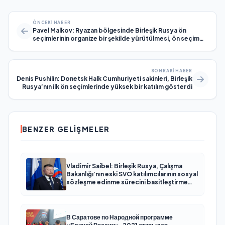
ÖNCEKI HABER
Pavel Malkov: Ryazan bölgesinde Birleşik Rusya ön
seçimlerinin organize bir şekilde yürütülmesi, ön seçim
örgütlerinin yeniden yapılandırılmasıyla kolaylaştırıldı
SONRAKI HABER
Denis Pushilin: Donetsk Halk Cumhuriyeti sakinleri, Birleşik
Rusya’nın ilk ön seçimlerinde yüksek bir katılım gösterdi
BENZER GELIŞMELER
Vladimir Saibel: Birleşik Rusya, Çalışma
Bakanlığı’nın eski SVO katılımcılarının sosyal
sözleşme edinme sürecini basitleştirme
kararını destekliyor
В Саратове по Народной программе