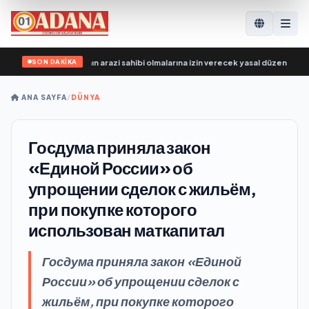
SON DAKİKA
i, SVO katılımcılarının arazi sahibi olmalarına izin verecek yasal düzenlemeler 
ANA SAYFA
/
DÜNYA
Госдума приняла закон
«Единой России» об
упрощении сделок с жильём,
при покупке которого
использован маткапитал
Госдума приняла закон «Единой
России» об упрощении сделок с
жильём, при покупке которого