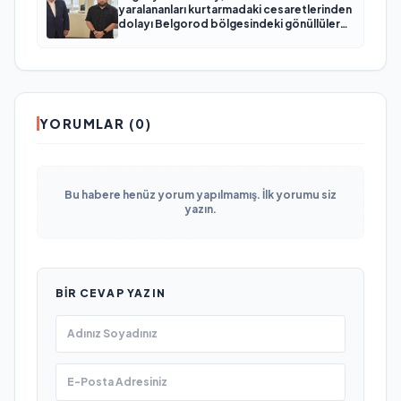
yaralananları kurtarmadaki cesaretlerinden
dolayı Belgorod bölgesindeki gönüllülere
teşekkür etti
YORUMLAR (0)
Bu habere henüz yorum yapılmamış. İlk yorumu siz
yazın.
BIR CEVAP YAZIN