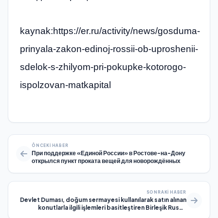
kaynak:https://er.ru/activity/news/gosduma-
prinyala-zakon-edinoj-rossii-ob-uproshenii-
sdelok-s-zhilyom-pri-pokupke-kotorogo-
ispolzovan-matkapital
ÖNCEKI HABER
При поддержке «Единой России» в Ростове-на-Дону
открылся пункт проката вещей для новорождённых
SONRAKI HABER
Devlet Duması, doğum sermayesi kullanılarak satın alınan
konutlarla ilgili işlemleri basitleştiren Birleşik Rusya
yasasını kabul etti