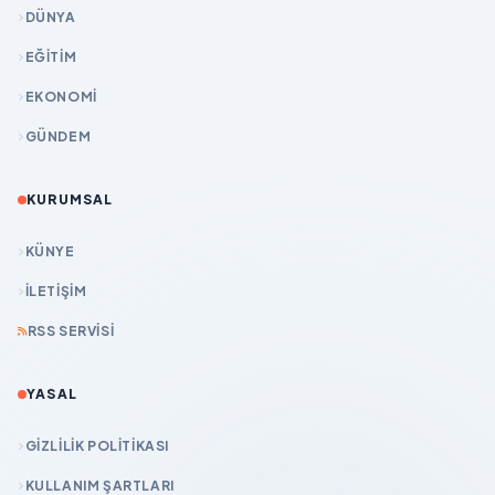
DÜNYA
EĞİTİM
EKONOMİ
GÜNDEM
KURUMSAL
KÜNYE
İLETIŞIM
RSS SERVISI
YASAL
GIZLILIK POLITIKASI
KULLANIM ŞARTLARI