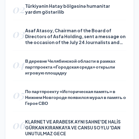
02
Türkiyənin Hatay bölgəsinə humanitar
yardım göstərilib
03
Asaf Atasoy, Chairman of the Board of
Directors of Asfa Holding, sent a message on
the occasion of the July 24 Journalists and
Press Day
04
В деревне Челябинской области в рамках
партпроекта «Городская среда» открыли
игровую площадку
05
По партпроекту «Историческая память» в
Нижнем Новгороде появился мурал в память о
Герое СВО
06
KLARNET VE ARABESK AYNI SAHNE'DE HALİS
GÜRKAN KIRANKAYA VE CANSU SOYLU 'DAN
UNUTULMAZ GECE