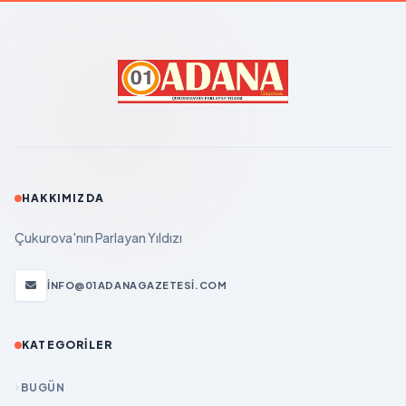
HAKKIMIZDA
Çukurova'nın Parlayan Yıldızı
INFO@01ADANAGAZETESI.COM
KATEGORILER
BUGÜN