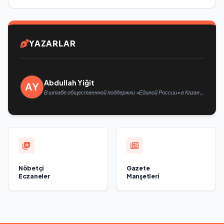
YAZARLAR
Abdullah Yiğit
В штабе общественной поддержки «Единой России» в Казани
открылась выставка философской живописи
Nöbetçi
Gazete
Eczaneler
Manşetleri