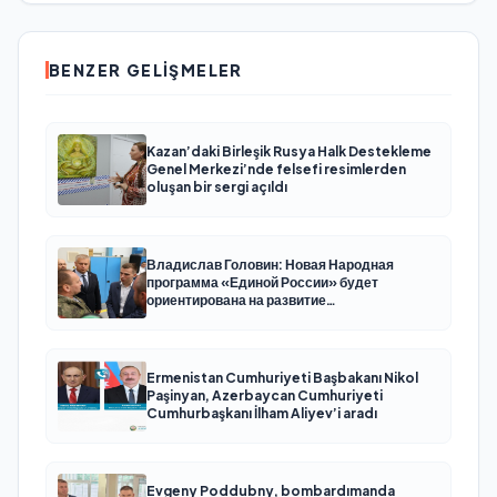
BENZER GELIŞMELER
Kazan’daki Birleşik Rusya Halk Destekleme
Genel Merkezi’nde felsefi resimlerden
oluşan bir sergi açıldı
Владислав Головин: Новая Народная
программа «Единой России» будет
ориентирована на развитие
технологического суверенитета и ОПК
Ermenistan Cumhuriyeti Başbakanı Nikol
Paşinyan, Azerbaycan Cumhuriyeti
Cumhurbaşkanı İlham Aliyev’i aradı
Evgeny Poddubny, bombardımanda