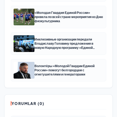
uzmanlaşmış platformu oluşturacak
«Молодая Гвардия Единой России»
провела по всей стране мероприятия ко Дню
физкультурника
Инклюзивные организации передали
Владиславу Головину предложения в
новую Народную программу «Единой
России»
Волонтёры «Молодой Гвардии Единой
России» помогут белгородцам с
огнетушителями и генераторами
YORUMLAR (0)