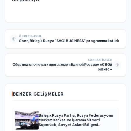
ÖNCEKI HABER
Sber, Birleşik Rusya “SVOI BUSINESS” programına katıldı
SONRAKI HABER
Сбер подключился к программе «Единой России» «СВОй
бизнес»
BENZER GELIŞMELER
Birleşik Rusya Partisi, Rusya Federasyonu
Merkez Bankası ve iş arama hizmeti
SuperJob, Sovyet Askeri Bölgesi
gazilerinin istihdamı için Rusya’da ilk