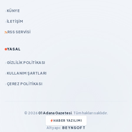
KÜNYE
İLETIŞIM
RSS SERVISI
YASAL
GIZLILIK POLITIKASI
KULLANIM ŞARTLARI
ÇEREZ POLITIKASI
© 2026
01 Adana Gazetesi
. Tüm hakları saklıdır.
HABER YAZILIMI
Altyapı:
BEYNSOFT