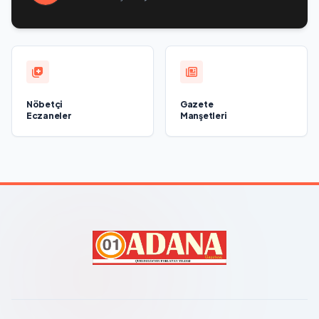
felsefi resimlerden oluşan bir sergi açıldı
Nöbetçi
Gazete
Eczaneler
Manşetleri