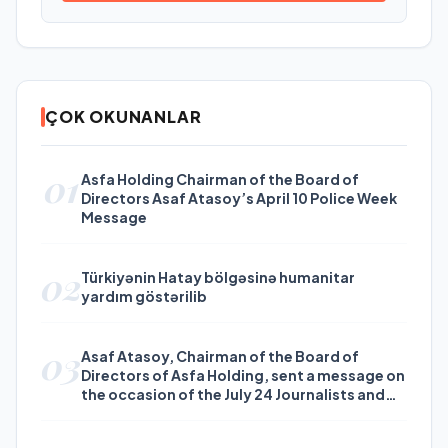
ÇOK OKUNANLAR
01
Asfa Holding Chairman of the Board of
Directors Asaf Atasoy’s April 10 Police Week
Message
02
Türkiyənin Hatay bölgəsinə humanitar
yardım göstərilib
03
Asaf Atasoy, Chairman of the Board of
Directors of Asfa Holding, sent a message on
the occasion of the July 24 Journalists and
Press Day