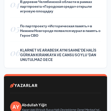
04
В деревне Челябинской области в рамках
партпроекта «Городская среда» открыли
игровую площадку
05
По партпроекту «Историческая память» в
Нижнем Новгороде появился мурал в память о
Герое СВО
06
KLARNET VE ARABESK AYNI SAHNE'DE HALİS
GÜRKAN KIRANKAYA VE CANSU SOYLU 'DAN
UNUTULMAZ GECE
YAZARLAR
Abdullah Yiğit
Kazan’daki Birleşik Rusya Halk Destekleme Genel Merkezi’nde