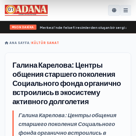
SON DAKİKA
estekleme Genel Merkezi’nde felsefi resimlerden oluşan bir sergi açıldı
•
Вла
ANA SAYFA
/
KÜLTÜR SANAT
Галина Карелова: Центры
общения старшего поколения
Социального фонда органично
встроились в экосистему
активного долголетия
Галина Карелова: Центры общения
старшего поколения Социального
фонда органично встроились в