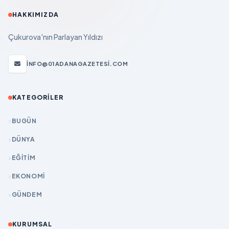
HAKKIMIZDA
Çukurova'nın Parlayan Yıldızı
INFO@01ADANAGAZETESI.COM
KATEGORILER
BUGÜN
DÜNYA
EĞİTİM
EKONOMİ
GÜNDEM
KURUMSAL