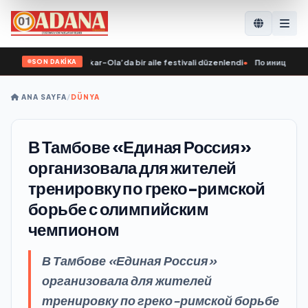
SON DAKİKA
’nın girişimiyle Yoshkar-Ola’da bir aile festivali düzenlendi
•
По инициативе «
ANA SAYFA
/
DÜNYA
В Тамбове «Единая Россия»
организовала для жителей
тренировку по греко-римской
борьбе с олимпийским
чемпионом
В Тамбове «Единая Россия»
организовала для жителей
тренировку по греко-римской борьбе