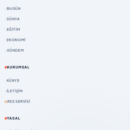
BUGÜN
DÜNYA
EĞİTİM
EKONOMİ
GÜNDEM
KURUMSAL
KÜNYE
İLETIŞIM
RSS SERVISI
YASAL