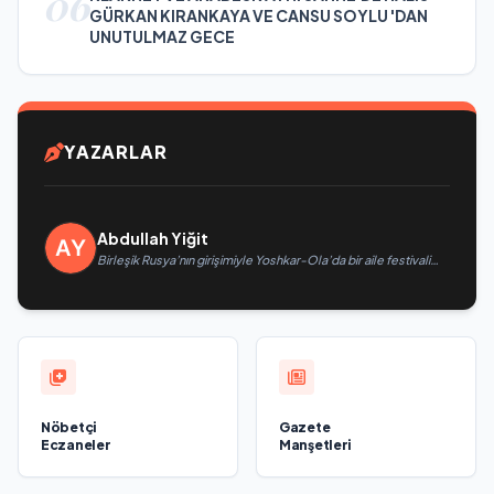
06
GÜRKAN KIRANKAYA VE CANSU SOYLU 'DAN
UNUTULMAZ GECE
YAZARLAR
Abdullah Yiğit
Birleşik Rusya’nın girişimiyle Yoshkar-Ola’da bir aile festivali
düzenlendi
Nöbetçi
Gazete
Eczaneler
Manşetleri