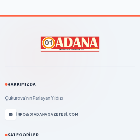
HAKKIMIZDA
Çukurova'nın Parlayan Yıldızı
INFO@01ADANAGAZETESI.COM
KATEGORILER