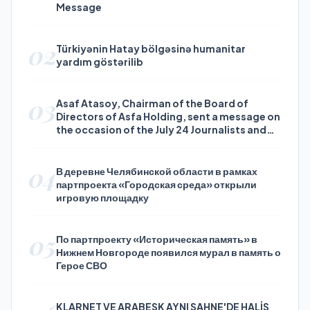
Message
02
Türkiyənin Hatay bölgəsinə humanitar
yardım göstərilib
03
Asaf Atasoy, Chairman of the Board of
Directors of Asfa Holding, sent a message on
the occasion of the July 24 Journalists and
Press Day
04
В деревне Челябинской области в рамках
партпроекта «Городская среда» открыли
игровую площадку
05
По партпроекту «Историческая память» в
Нижнем Новгороде появился мурал в память о
Герое СВО
KLARNET VE ARABESK AYNI SAHNE'DE HALİS