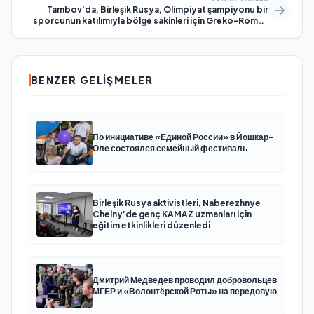
Tambov’da, Birleşik Rusya, Olimpiyat şampiyonu bir
sporcunun katılımıyla bölge sakinleri için Greko-Romen
güreş eğitimi düzenledi
BENZER GELIŞMELER
По инициативе «Единой России» в Йошкар-
Оле состоялся семейный фестиваль
Birleşik Rusya aktivistleri, Naberezhnye
Chelny’de genç KAMAZ uzmanları için
eğitim etkinlikleri düzenledi
Дмитрий Медведев проводил добровольцев
МГЕР и «Волонтёрской Роты» на передовую