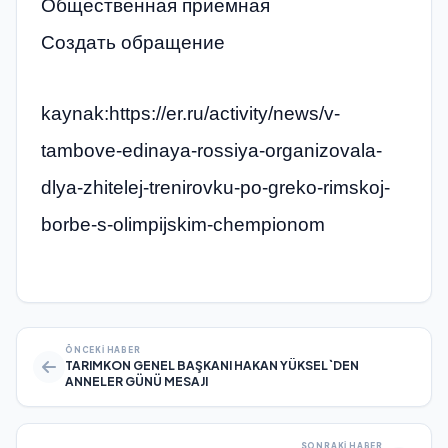
Общественная приемная
Создать обращение
kaynak:https://er.ru/activity/news/v-
tambove-edinaya-rossiya-organizovala-
dlya-zhitelej-trenirovku-po-greko-rimskoj-
borbe-s-olimpijskim-chempionom
ÖNCEKI HABER
TARIMKON GENEL BAŞKANI HAKAN YÜKSEL`DEN
ANNELER GÜNÜ MESAJI
SONRAKI HABER