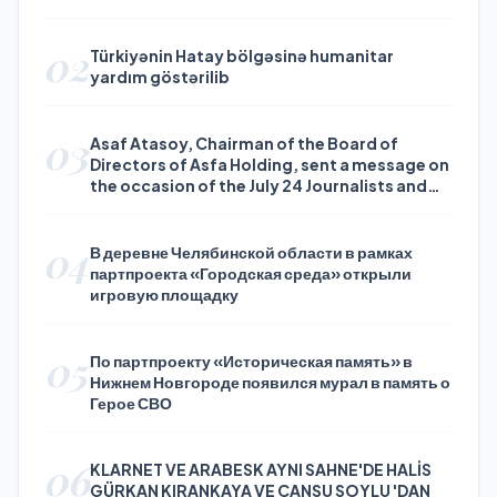
02
Türkiyənin Hatay bölgəsinə humanitar
yardım göstərilib
03
Asaf Atasoy, Chairman of the Board of
Directors of Asfa Holding, sent a message on
the occasion of the July 24 Journalists and
Press Day
04
В деревне Челябинской области в рамках
партпроекта «Городская среда» открыли
игровую площадку
05
По партпроекту «Историческая память» в
Нижнем Новгороде появился мурал в память о
Герое СВО
06
KLARNET VE ARABESK AYNI SAHNE'DE HALİS
GÜRKAN KIRANKAYA VE CANSU SOYLU 'DAN