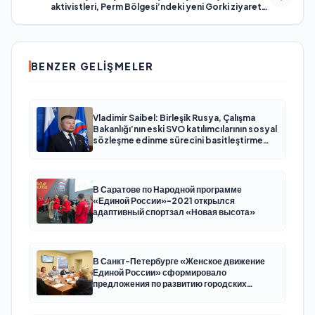
aktivistleri, Perm Bölgesi’ndeki yeni Gorki ziyaretçi
merkezinin yakınlarına ağaç dikti
BENZER GELIŞMELER
Vladimir Saibel: Birleşik Rusya, Çalışma
Bakanlığı’nın eski SVO katılımcılarının sosyal
sözleşme edinme sürecini basitleştirme
kararını destekliyor
В Саратове по Народной программе
«Единой России»-2021 открылся
адаптивный спортзал «Новая высота»
В Санкт-Петербурге «Женское движение
Единой России» сформировало
предложения по развитию городских
программ поддержки женщин