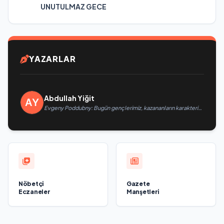
UNUTULMAZ GECE
YAZARLAR
Abdullah Yiğit
Evgeny Poddubny: Bugün gençlerimiz, kazananların karakterini
şekillendiriyor
Nöbetçi
Gazete
Eczaneler
Manşetleri