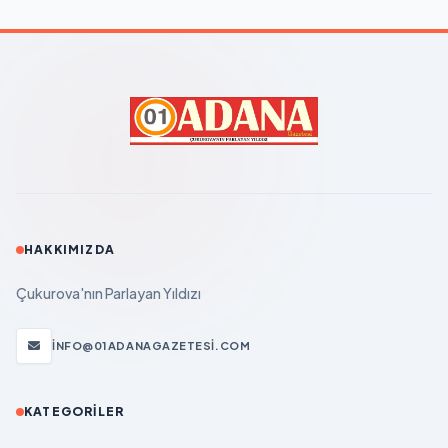
HAKKIMIZDA
Çukurova'nın Parlayan Yıldızı
INFO@01ADANAGAZETESI.COM
KATEGORILER