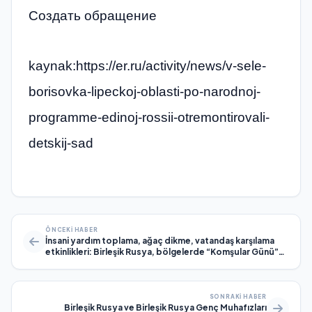
Создать обращение
kaynak:https://er.ru/activity/news/v-sele-
borisovka-lipeckoj-oblasti-po-narodnoj-
programme-edinoj-rossii-otremontirovali-
detskij-sad
ÖNCEKI HABER
İnsani yardım toplama, ağaç dikme, vatandaş karşılama
etkinlikleri: Birleşik Rusya, bölgelerde “Komşular Günü”
düzenledi
SONRAKI HABER
Birleşik Rusya ve Birleşik Rusya Genç Muhafızları