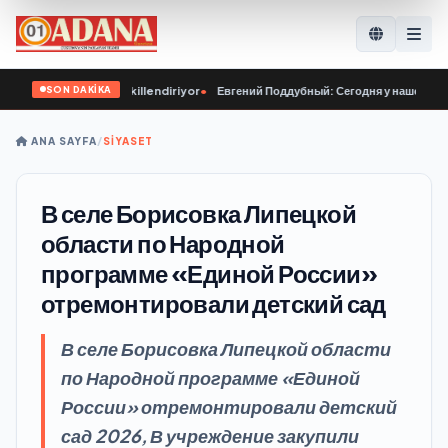
SON DAKİKA
ın karakterini şekillendiriyor
•
Евгений Поддубный: Сегодня у нашей молодё
ANA SAYFA
/
SİYASET
В селе Борисовка Липецкой
области по Народной
программе «Единой России»
отремонтировали детский сад
В селе Борисовка Липецкой области
по Народной программе «Единой
России» отремонтировали детский
сад 2026, В учреждение закупили