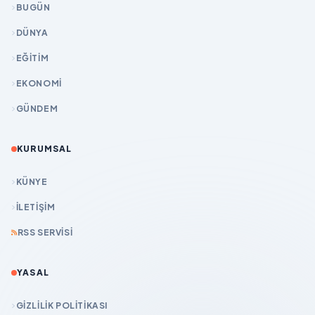
BUGÜN
DÜNYA
EĞİTİM
EKONOMİ
GÜNDEM
KURUMSAL
KÜNYE
İLETIŞIM
RSS SERVISI
YASAL
GIZLILIK POLITIKASI