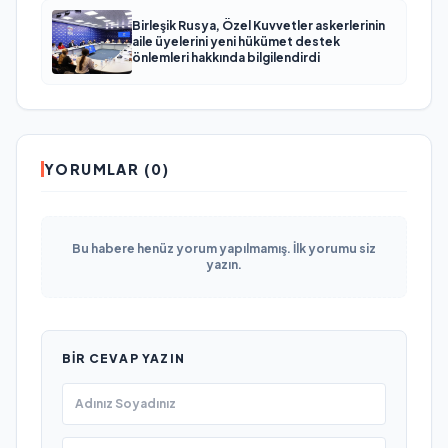
Birleşik Rusya, Özel Kuvvetler askerlerinin
aile üyelerini yeni hükümet destek
önlemleri hakkında bilgilendirdi
YORUMLAR (0)
Bu habere henüz yorum yapılmamış. İlk yorumu siz
yazın.
BIR CEVAP YAZIN