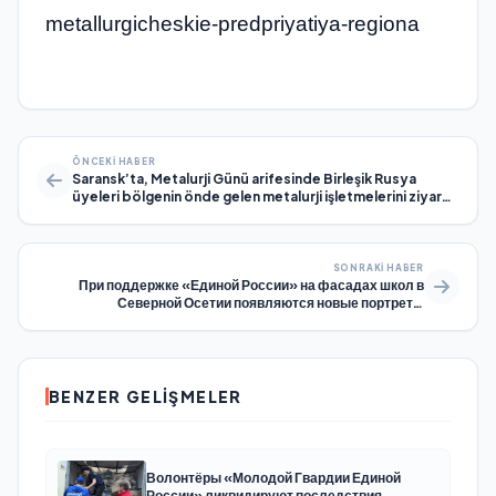
metallurgicheskie-predpriyatiya-regiona
ÖNCEKI HABER
Saransk’ta, Metalurji Günü arifesinde Birleşik Rusya
üyeleri bölgenin önde gelen metalurji işletmelerini ziyaret
etti
SONRAKI HABER
При поддержке «Единой России» на фасадах школ в
Северной Осетии появляются новые портреты
знаменитых земляков
BENZER GELIŞMELER
Волонтёры «Молодой Гвардии Единой
России» ликвидируют последствия