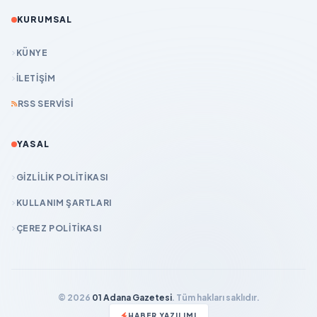
KURUMSAL
KÜNYE
İLETIŞIM
RSS SERVISI
YASAL
GIZLILIK POLITIKASI
KULLANIM ŞARTLARI
ÇEREZ POLITIKASI
© 2026
01 Adana Gazetesi
. Tüm hakları saklıdır.
HABER YAZILIMI