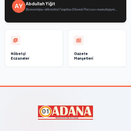
Abdullah Yiğit
Волонтёры «Молодой Гвардии Единой России» ликвидируют
последствия паводков на Урале и Дальнем Востоке
Nöbetçi
Gazete
Eczaneler
Manşetleri