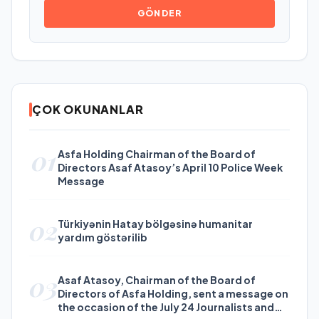
GÖNDER
ÇOK OKUNANLAR
01
Asfa Holding Chairman of the Board of
Directors Asaf Atasoy’s April 10 Police Week
Message
02
Türkiyənin Hatay bölgəsinə humanitar
yardım göstərilib
03
Asaf Atasoy, Chairman of the Board of
Directors of Asfa Holding, sent a message on
the occasion of the July 24 Journalists and