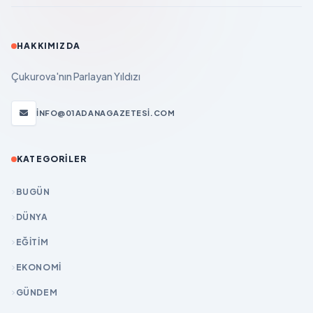
HAKKIMIZDA
Çukurova'nın Parlayan Yıldızı
INFO@01ADANAGAZETESI.COM
KATEGORILER
BUGÜN
DÜNYA
EĞİTİM
EKONOMİ
GÜNDEM