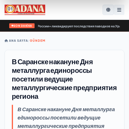
SON DAKİKA
 Гвардии Единой России» ликвидируют последствия паводков на Урале и Даль
ANA SAYFA
/
GÜNDEM
В Саранске накануне Дня
металлурга единороссы
посетили ведущие
металлургические предприятия
региона
В Саранске накануне Дня металлурга
единороссы посетили ведущие
металлургические предприятия