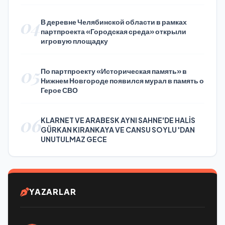
Press Day
04
В деревне Челябинской области в рамках
партпроекта «Городская среда» открыли
игровую площадку
05
По партпроекту «Историческая память» в
Нижнем Новгороде появился мурал в память о
Герое СВО
06
KLARNET VE ARABESK AYNI SAHNE'DE HALİS
GÜRKAN KIRANKAYA VE CANSU SOYLU 'DAN
UNUTULMAZ GECE
YAZARLAR