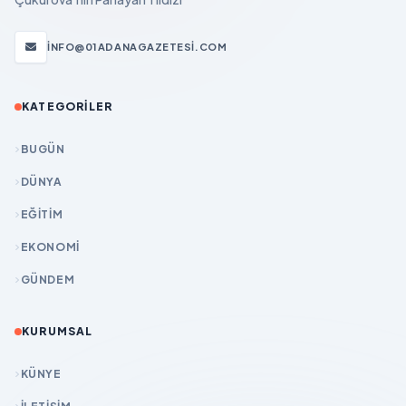
INFO@01ADANAGAZETESI.COM
KATEGORILER
BUGÜN
DÜNYA
EĞİTİM
EKONOMİ
GÜNDEM
KURUMSAL
KÜNYE