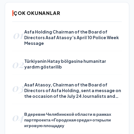
ÇOK OKUNANLAR
01
Asfa Holding Chairman of the Board of
Directors Asaf Atasoy’s April 10 Police Week
Message
02
Türkiyənin Hatay bölgəsinə humanitar
yardım göstərilib
03
Asaf Atasoy, Chairman of the Board of
Directors of Asfa Holding, sent a message on
the occasion of the July 24 Journalists and
Press Day
04
В деревне Челябинской области в рамках
партпроекта «Городская среда» открыли
игровую площадку