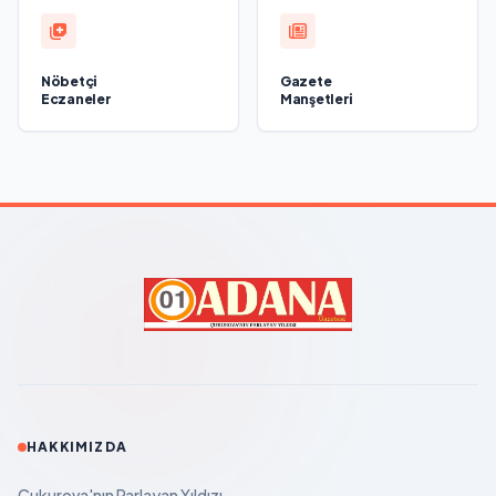
Nöbetçi
Gazete
Eczaneler
Manşetleri
HAKKIMIZDA
Çukurova'nın Parlayan Yıldızı