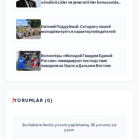
söndürücüler ve jeneratörler konusunda
yardımcı olacak
Евгений Поддубный: Сегодня у нашей
молодёжи куётся характер победителей
Волонтёры «Молодой Гвардии Единой
России» ликвидируют последствия
паводков на Урале и Дальнем Востоке
YORUMLAR (0)
Bu habere henüz yorum yapılmamış. İlk yorumu siz
yazın.