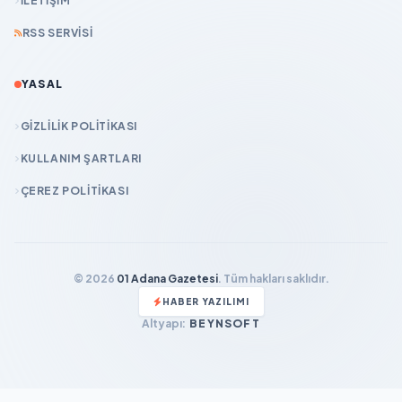
İLETIŞIM
RSS SERVISI
YASAL
GIZLILIK POLITIKASI
KULLANIM ŞARTLARI
ÇEREZ POLITIKASI
© 2026
01 Adana Gazetesi
. Tüm hakları saklıdır.
HABER YAZILIMI
Altyapı:
BEYNSOFT