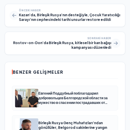
ÖNCEKI HABER
Kazan’da, Birleşik Rusya’nın desteğiyle, Çocuk Yaratıcılığı
Sarayı’nın cephesindeki tarihi unsurlar restore edildi
SONRAKI HABER
Rostov-on-Don’da Birleşik Rusya, kitlesel bir kan bağışı
kampanyası düzenledi
BENZER GELIŞMELER
Евгений Поддубный поблагодарил
добровольцев Белгородской области за
мужество в спасении пострадавших от
обстрелов
Birleşik Rusya Genç Muhafızları’ndan
gönüllüler, Belgorod sakinlerine yangın