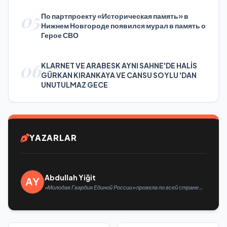
05
По партпроекту «Историческая память» в
Нижнем Новгороде появился мурал в память о
Герое СВО
06
KLARNET VE ARABESK AYNI SAHNE'DE HALİS
GÜRKAN KIRANKAYA VE CANSU SOYLU 'DAN
UNUTULMAZ GECE
YAZARLAR
Abdullah Yiğit
«Молодая Гвардия Единой России» провела по всей стране
мероприятия ко Дню физкультурника