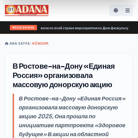
SON DAKİKA
диной России» провела по всей стране мероприятия ко Дню физкультурника
•
ANA SAYFA
/
GÜNDEM
В Ростове-на-Дону «Единая
Россия» организовала
массовую донорскую акцию
В Ростове-на-Дону «Единая Россия»
организовала массовую донорскую
акцию 2025, Она прошла по
инициативе партпроекта «Здоровое
будущее» В акции на областной