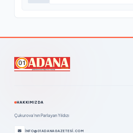
HAKKIMIZDA
Çukurova'nın Parlayan Yıldızı
INFO@01ADANAGAZETESI.COM