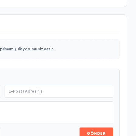
lmamış. İlk yorumu siz yazın.
GÖNDER