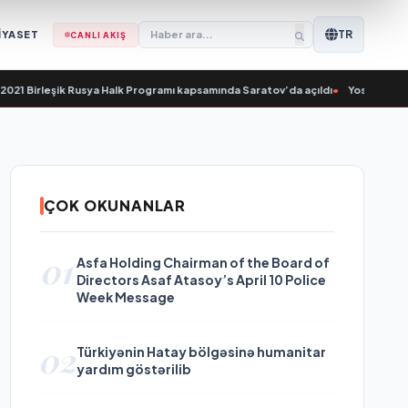
TR
İYASET
CANLI AKIŞ
021 Birleşik Rusya Halk Programı kapsamında Saratov’da açıldı
•
Yoshkar-Ola’da
ÇOK OKUNANLAR
01
Asfa Holding Chairman of the Board of
Directors Asaf Atasoy’s April 10 Police
Week Message
02
Türkiyənin Hatay bölgəsinə humanitar
yardım göstərilib