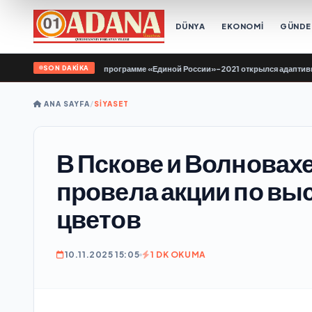
DÜNYA
EKONOMİ
GÜND
SON DAKİKA
В Саратове по Народной программе «Единой России»-2021 открылся адаптивны
ANA SAYFA
/
SİYASET
В Пскове и Волновах
провела акции по выс
цветов
10.11.2025 15:05
1 DK OKUMA