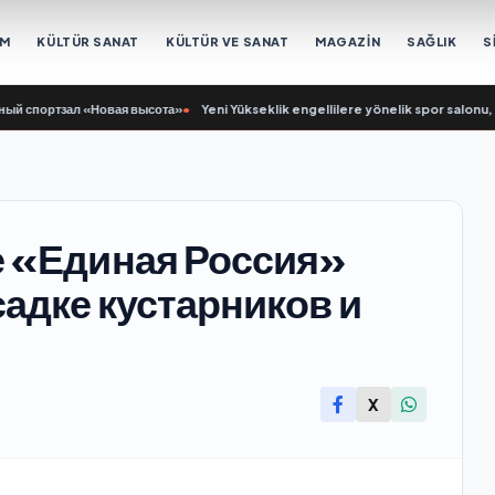
EM
KÜLTÜR SANAT
KÜLTÜR VE SANAT
MAGAZİN
SAĞLIK
S
й спортзал «Новая высота»
•
Yeni Yükseklik engellilere yönelik spor salonu, 2
е «Единая Россия»
адке кустарников и
X