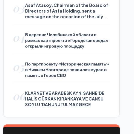
03
Asaf Atasoy, Chairman of the Board of
Directors of Asfa Holding, sent a
message on the occasion of the July 24
Journalists and Press Day
04
В деревне Челябинской области в
рамках партпроекта «Городская среда»
открыли игровую площадку
05
По партпроекту «Историческая память»
в Нижнем Новгороде появился мурал в
память о Герое СВО
06
KLARNET VE ARABESK AYNI SAHNE'DE
HALİS GÜRKAN KIRANKAYA VE CANSU
SOYLU 'DAN UNUTULMAZ GECE