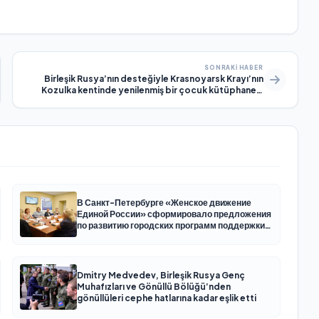
SONRAKI HABER
Birleşik Rusya’nın desteğiyle Krasnoyarsk Krayı’nın
Kozulka kentinde yenilenmiş bir çocuk kütüphanesi
açıldı
В Санкт-Петербурге «Женское движение
Единой России» сформировало предложения
по развитию городских программ поддержки
женщин
Dmitry Medvedev, Birleşik Rusya Genç
Muhafızları ve Gönüllü Bölüğü’nden
gönüllüleri cephe hatlarına kadar eşlik etti