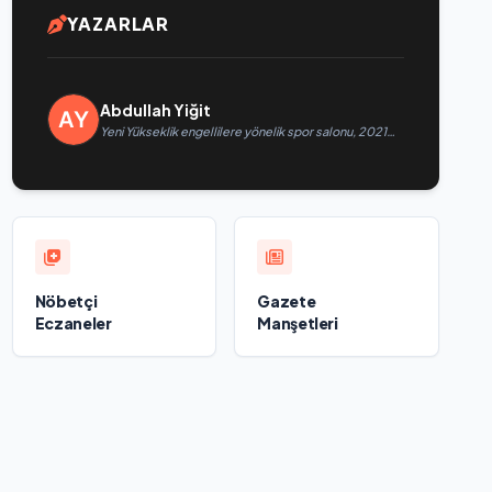
YAZARLAR
Abdullah Yiğit
Yeni Yükseklik engellilere yönelik spor salonu, 2021
Birleşik Rusya Halk Programı kapsamında Saratov’da
açıldı
Nöbetçi
Gazete
Eczaneler
Manşetleri