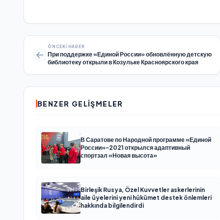
ÖNCEKI HABER
При поддержке «Единой России» обновлённую детскую
библиотеку открыли в Козульке Красноярского края
BENZER GELIŞMELER
В Саратове по Народной программе «Единой
России»-2021 открылся адаптивный
спортзал «Новая высота»
Birleşik Rusya, Özel Kuvvetler askerlerinin
aile üyelerini yeni hükümet destek önlemleri
hakkında bilgilendirdi