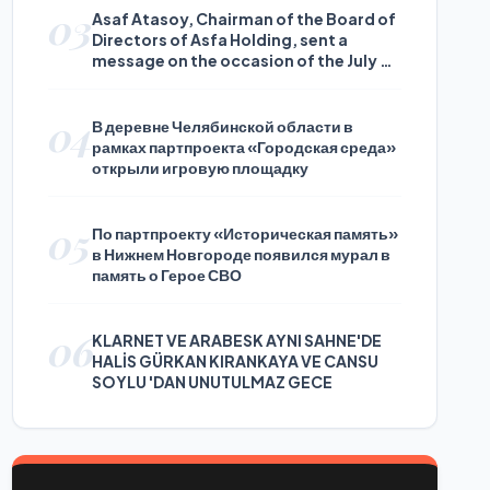
03
Asaf Atasoy, Chairman of the Board of
Directors of Asfa Holding, sent a
message on the occasion of the July 24
Journalists and Press Day
04
В деревне Челябинской области в
рамках партпроекта «Городская среда»
открыли игровую площадку
05
По партпроекту «Историческая память»
в Нижнем Новгороде появился мурал в
память о Герое СВО
06
KLARNET VE ARABESK AYNI SAHNE'DE
HALİS GÜRKAN KIRANKAYA VE CANSU
SOYLU 'DAN UNUTULMAZ GECE