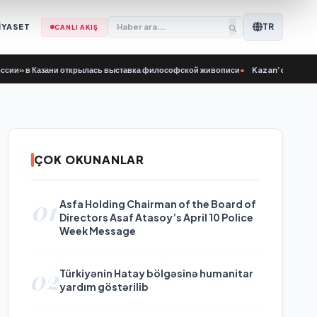
TR
İYASET
CANLI AKIŞ
в Казани открылась выставка философской живописи
•
Kazan’daki Birleşik Ru
ÇOK OKUNANLAR
01
Asfa Holding Chairman of the Board of
Directors Asaf Atasoy’s April 10 Police
Week Message
02
Türkiyənin Hatay bölgəsinə humanitar
yardım göstərilib