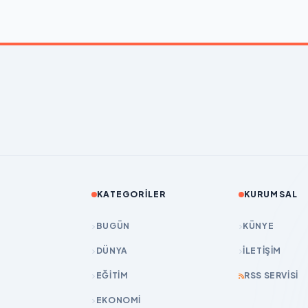
KATEGORILER
KURUMSAL
BUGÜN
KÜNYE
DÜNYA
İLETIŞIM
EĞİTİM
RSS SERVISI
EKONOMİ