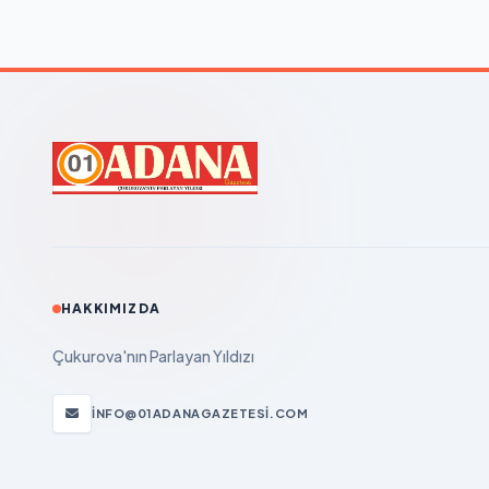
HAKKIMIZDA
Çukurova'nın Parlayan Yıldızı
INFO@01ADANAGAZETESI.COM