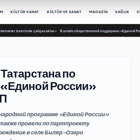
EM
KÜLTÜR SANAT
KÜLTÜR VE SANAT
MAGAZİN
SAĞLIK
S
ler üzerinde çalışacaklar
•
В штабе общественной поддержки «Единой России» 
 Татарстана по
 «Единой России»
АП
 народной программе «Единой России»
также провели по партпроекту
реждение в селе Биляр-Озеро