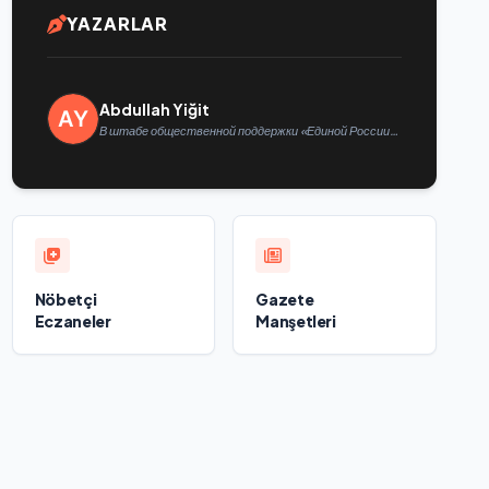
YAZARLAR
Abdullah Yiğit
В штабе общественной поддержки «Единой России»
в Казани открылась выставка философской
живописи
Nöbetçi
Gazete
Eczaneler
Manşetleri