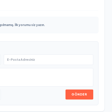
lmamış. İlk yorumu siz yazın.
GÖNDER