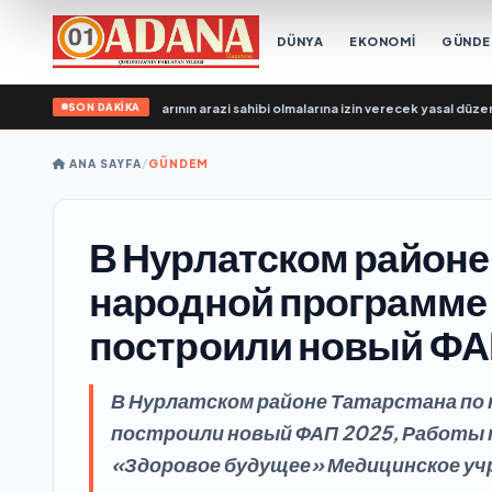
DÜNYA
EKONOMİ
GÜND
SON DAKİKA
lleri, SVO katılımcılarının arazi sahibi olmalarına izin verecek yasal düzenleme
ANA SAYFA
/
GÜNDEM
В Нурлатском районе
народной программе
построили новый Ф
В Нурлатском районе Татарстана по
построили новый ФАП 2025, Работы 
«Здоровое будущее» Медицинское уч