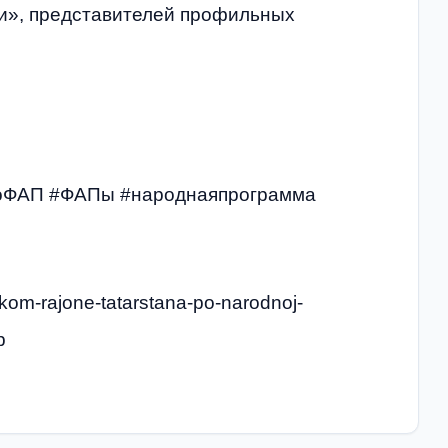
ии», представителей профильных
воФАП #ФАПы #народнаяпрограмма
tskom-rajone-tatarstana-po-narodnoj-
p