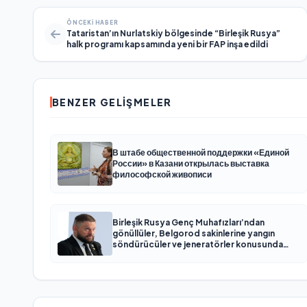
ÖNCEKI HABER
Tataristan’ın Nurlatskiy bölgesinde “Birleşik Rusya”
halk programı kapsamında yeni bir FAP inşa edildi
BENZER GELIŞMELER
В штабе общественной поддержки «Единой
России» в Казани открылась выставка
философской живописи
Birleşik Rusya Genç Muhafızları’ndan
gönüllüler, Belgorod sakinlerine yangın
söndürücüler ve jeneratörler konusunda
yardımcı olacak