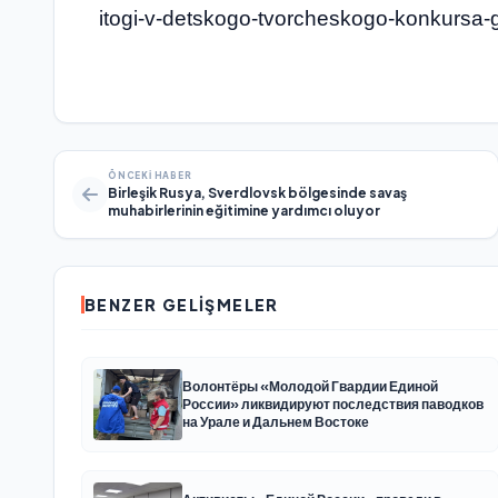
itogi-v-detskogo-tvorcheskogo-konkursa-
ÖNCEKI HABER
Birleşik Rusya, Sverdlovsk bölgesinde savaş
muhabirlerinin eğitimine yardımcı oluyor
BENZER GELIŞMELER
Волонтёры «Молодой Гвардии Единой
России» ликвидируют последствия паводков
на Урале и Дальнем Востоке