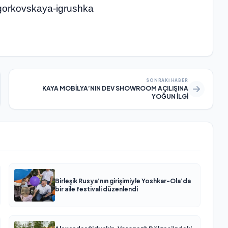
gorkovskaya-igrushka
SONRAKI HABER
KAYA MOBİLYA’NIN DEV SHOWROOM AÇILIŞINA
YOĞUN İLGİ
Birleşik Rusya’nın girişimiyle Yoshkar-Ola’da
bir aile festivali düzenlendi