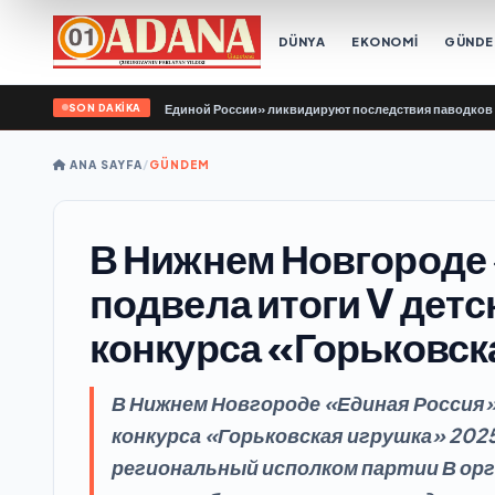
DÜNYA
EKONOMİ
GÜND
SON DAKİKA
«Молодой Гвардии Единой России» ликвидируют последствия паводков на Урал
ANA SAYFA
/
GÜNDEM
В Нижнем Новгороде
подвела итоги V детс
конкурса «Горьковск
В Нижнем Новгороде «Единая Россия»
конкурса «Горьковская игрушка» 202
региональный исполком партии В орг