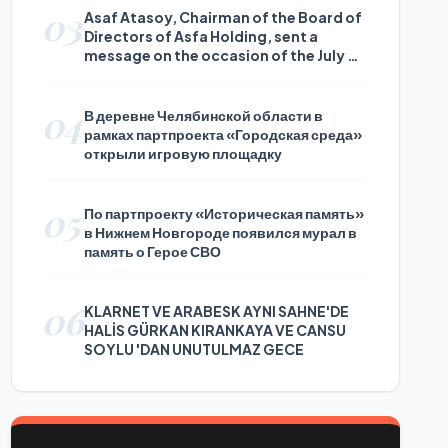
03
Asaf Atasoy, Chairman of the Board of
Directors of Asfa Holding, sent a
message on the occasion of the July 24
Journalists and Press Day
04
В деревне Челябинской области в
рамках партпроекта «Городская среда»
открыли игровую площадку
05
По партпроекту «Историческая память»
в Нижнем Новгороде появился мурал в
память о Герое СВО
06
KLARNET VE ARABESK AYNI SAHNE'DE
HALİS GÜRKAN KIRANKAYA VE CANSU
SOYLU 'DAN UNUTULMAZ GECE