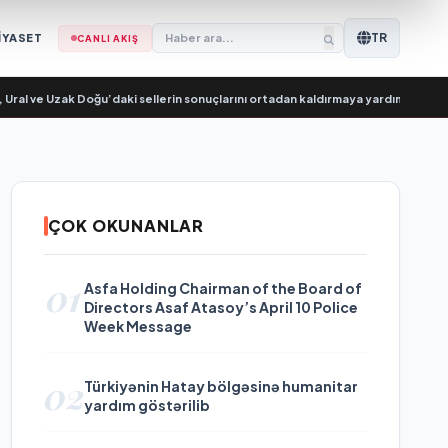
TR
İYASET
CANLI AKIŞ
ve Uzak Doğu’daki sellerin sonuçlarını ortadan kaldırmaya yardımcı oluyor
•
В 
ÇOK OKUNANLAR
01
Asfa Holding Chairman of the Board of
Directors Asaf Atasoy’s April 10 Police
Week Message
02
Türkiyənin Hatay bölgəsinə humanitar
yardım göstərilib