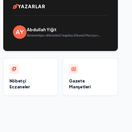
YAZARLAR
Abdullah Yiğit
Волонтёры «Молодой Гвардии Единой России»
ликвидируют последствия паводков на Урале и
Дальнем Востоке
Nöbetçi
Gazete
Eczaneler
Manşetleri