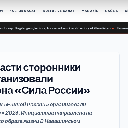
EM
KÜLTÜR SANAT
KÜLTÜR VE SANAT
MAGAZİN
SAĞLIK
S
Bugün gençlerimiz, kazananların karakterini şekillendiriyor
•
Евгений Подду
асти сторонники
ганизовали
на «Сила России»
и «Единой России» организовали
» 2026, Инициатива направлена на
о образа жизни В Навашинском