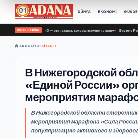
DÜNYA
EKONOMİ
GÜND
SON DAKİKA
бный: Ветераны СВО — это та сила, которая изменит страну
•
Evgeny Poddubny: 
ANA SAYFA
/
SİYASET
В Нижегородской обл
«Единой России» ор
мероприятия марафо
В Нижегородской области сторонник
мероприятия марафона «Сила России
популяризацию активного и здоровог