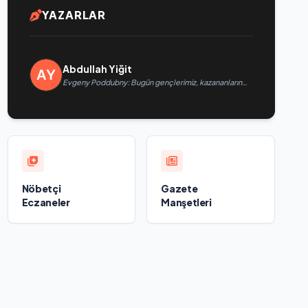
YAZARLAR
Abdullah Yiğit
Evgeny Poddubny: Bugün gençlerimiz, kazananların
karakterini şekillendiriyor
Nöbetçi
Gazete
Eczaneler
Manşetleri