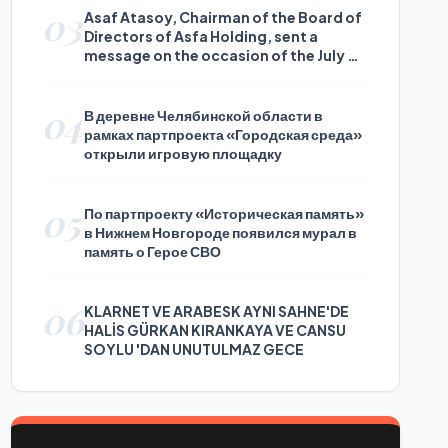
03
Asaf Atasoy, Chairman of the Board of
Directors of Asfa Holding, sent a
message on the occasion of the July 24
Journalists and Press Day
04
В деревне Челябинской области в
рамках партпроекта «Городская среда»
открыли игровую площадку
05
По партпроекту «Историческая память»
в Нижнем Новгороде появился мурал в
память о Герое СВО
06
KLARNET VE ARABESK AYNI SAHNE'DE
HALİS GÜRKAN KIRANKAYA VE CANSU
SOYLU 'DAN UNUTULMAZ GECE