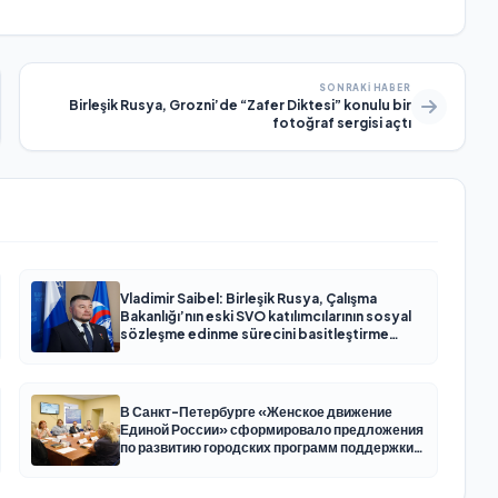
SONRAKI HABER
Birleşik Rusya, Grozni’de “Zafer Diktesi” konulu bir
fotoğraf sergisi açtı
Vladimir Saibel: Birleşik Rusya, Çalışma
Bakanlığı’nın eski SVO katılımcılarının sosyal
sözleşme edinme sürecini basitleştirme
kararını destekliyor
В Санкт-Петербурге «Женское движение
Единой России» сформировало предложения
по развитию городских программ поддержки
женщин