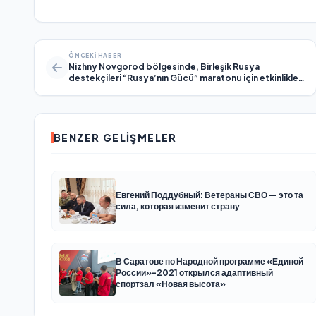
ÖNCEKI HABER
Nizhny Novgorod bölgesinde, Birleşik Rusya
destekçileri “Rusya’nın Gücü” maratonu için etkinlikler
düzenledi
BENZER GELIŞMELER
Евгений Поддубный: Ветераны СВО — это та
сила, которая изменит страну
В Саратове по Народной программе «Единой
России»-2021 открылся адаптивный
спортзал «Новая высота»