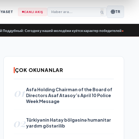
TR
İYASET
CANLI AKIŞ
бный: Сегодня у нашей молодёжи куётся характер победителей
•
Владимир Сайб
ÇOK OKUNANLAR
01
Asfa Holding Chairman of the Board of
Directors Asaf Atasoy’s April 10 Police
Week Message
02
Türkiyənin Hatay bölgəsinə humanitar
yardım göstərilib