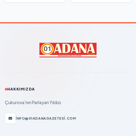
HAKKIMIZDA
Çukurova'nın Parlayan Yıldızı
INFO@01ADANAGAZETESI.COM