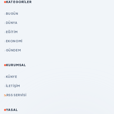
KATEGORILER
BUGÜN
DÜNYA
EĞİTİM
EKONOMİ
GÜNDEM
KURUMSAL
KÜNYE
İLETIŞIM
RSS SERVISI
YASAL