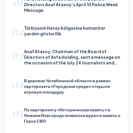
01
Directors Asaf Atasoy’s April 10 Police Week
Message
02
Türkiyənin Hatay bölgəsinə humanitar
yardım göstərilib
03
Asaf Atasoy, Chairman of the Board of
Directors of Asfa Holding, sent a message on
the occasion of the July 24 Journalists and
Press Day
04
В деревне Челябинской области в рамках
партпроекта «Городская среда» открыли
игровую площадку
05
По партпроекту «Историческая память» в
Нижнем Новгороде появился мурал в память о
Герое СВО