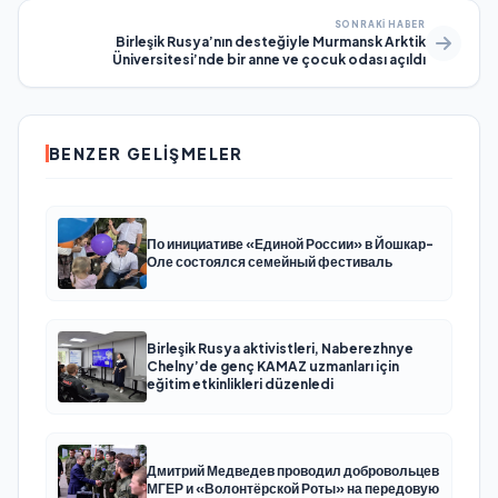
SONRAKI HABER
Birleşik Rusya’nın desteğiyle Murmansk Arktik
Üniversitesi’nde bir anne ve çocuk odası açıldı
BENZER GELIŞMELER
По инициативе «Единой России» в Йошкар-
Оле состоялся семейный фестиваль
Birleşik Rusya aktivistleri, Naberezhnye
Chelny’de genç KAMAZ uzmanları için
eğitim etkinlikleri düzenledi
Дмитрий Медведев проводил добровольцев
МГЕР и «Волонтёрской Роты» на передовую