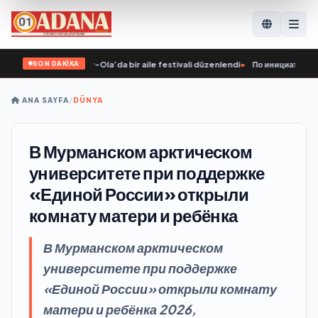
SON DAKİKA
n girişimiyle Yoshkar-Ola’da bir aile festivali düzenlendi
•
По инициативе «Еди
ANA SAYFA
/
DÜNYA
В Мурманском арктическом
университете при поддержке
«Единой России» открыли
комнату матери и ребёнка
В Мурманском арктическом
университете при поддержке
«Единой России» открыли комнату
матери и ребёнка 2026,