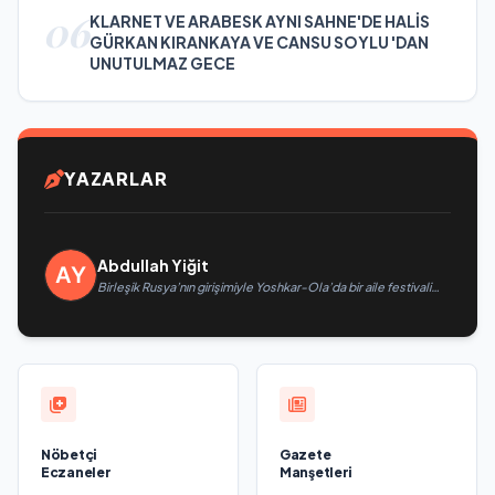
06
KLARNET VE ARABESK AYNI SAHNE'DE HALİS
GÜRKAN KIRANKAYA VE CANSU SOYLU 'DAN
UNUTULMAZ GECE
YAZARLAR
Abdullah Yiğit
Birleşik Rusya’nın girişimiyle Yoshkar-Ola’da bir aile festivali
düzenlendi
Nöbetçi
Gazete
Eczaneler
Manşetleri