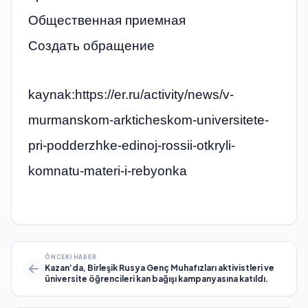
Общественная приемная
Создать обращение
kaynak:https://er.ru/activity/news/v-
murmanskom-arkticheskom-universitete-
pri-podderzhke-edinoj-rossii-otkryli-
komnatu-materi-i-rebyonka
ÖNCEKI HABER
Kazan’da, Birleşik Rusya Genç Muhafızları aktivistleri ve
üniversite öğrencileri kan bağışı kampanyasına katıldı.