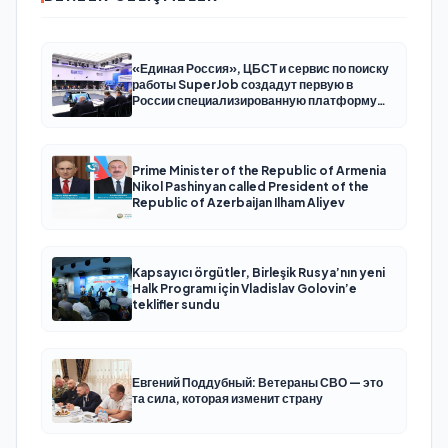
«Единая Россия», ЦБСТ и сервис по поиску
работы SuperJob создадут первую в
России специализированную платформу
для трудоустройства ветеранов СВО
Prime Minister of the Republic of Armenia
Nikol Pashinyan called President of the
Republic of Azerbaijan Ilham Aliyev
Kapsayıcı örgütler, Birleşik Rusya’nın yeni
Halk Programı için Vladislav Golovin’e
teklifler sundu
Евгений Поддубный: Ветераны СВО — это
та сила, которая изменит страну