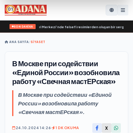
SON DAKİKA
k Destekleme Genel Merkezi’nde felsefi resimlerden oluşan bir sergi açıldı
•
ANA SAYFA
/
SİYASET
В Москве при содействии
«Единой России» возобновила
работу «Свечная мастЕРская»
В Москве при содействии «Единой
России» возобновила работу
«Свечная мастЕРская».
X
24.10.2024 14:26
1 DK OKUMA