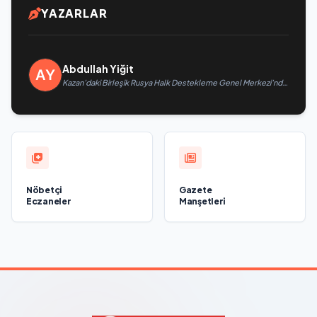
YAZARLAR
Abdullah Yiğit
Kazan’daki Birleşik Rusya Halk Destekleme Genel Merkezi’nde
felsefi resimlerden oluşan bir sergi açıldı
Nöbetçi
Gazete
Eczaneler
Manşetleri