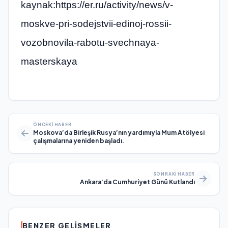
kaynak:https://er.ru/activity/news/v-
moskve-pri-sodejstvii-edinoj-rossii-
vozobnovila-rabotu-svechnaya-
masterskaya
ÖNCEKI HABER
Moskova’da Birleşik Rusya’nın yardımıyla Mum Atölyesi
çalışmalarına yeniden başladı.
SONRAKI HABER
Ankara’da Cumhuriyet Günü Kutlandı
BENZER GELIŞMELER