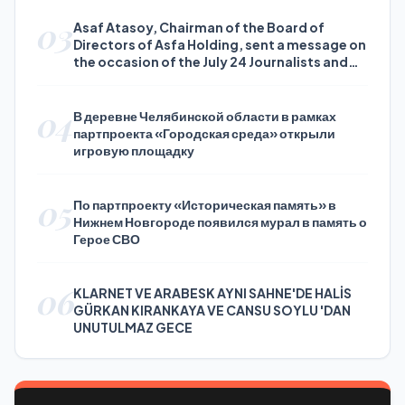
03
Asaf Atasoy, Chairman of the Board of
Directors of Asfa Holding, sent a message on
the occasion of the July 24 Journalists and
Press Day
04
В деревне Челябинской области в рамках
партпроекта «Городская среда» открыли
игровую площадку
05
По партпроекту «Историческая память» в
Нижнем Новгороде появился мурал в память о
Герое СВО
06
KLARNET VE ARABESK AYNI SAHNE'DE HALİS
GÜRKAN KIRANKAYA VE CANSU SOYLU 'DAN
UNUTULMAZ GECE