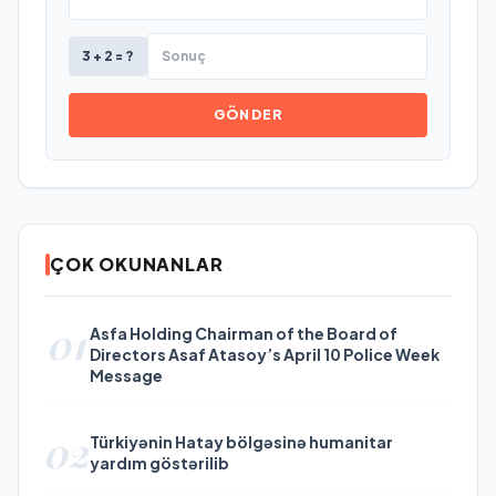
3 + 2 = ?
GÖNDER
ÇOK OKUNANLAR
01
Asfa Holding Chairman of the Board of
Directors Asaf Atasoy’s April 10 Police Week
Message
02
Türkiyənin Hatay bölgəsinə humanitar
yardım göstərilib