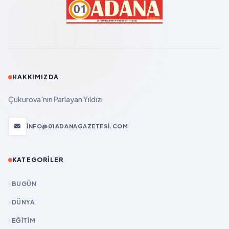
HAKKIMIZDA
Çukurova'nın Parlayan Yıldızı
INFO@01ADANAGAZETESI.COM
KATEGORILER
BUGÜN
DÜNYA
EĞİTİM