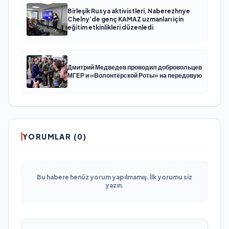
Birleşik Rusya aktivistleri, Naberezhnye
Chelny’de genç KAMAZ uzmanları için
eğitim etkinlikleri düzenledi
Дмитрий Медведев проводил добровольцев
МГЕР и «Волонтёрской Роты» на передовую
YORUMLAR (0)
Bu habere henüz yorum yapılmamış. İlk yorumu siz
yazın.