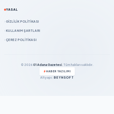
YASAL
GIZLILIK POLITIKASI
KULLANIM ŞARTLARI
ÇEREZ POLITIKASI
© 2026
01 Adana Gazetesi
. Tüm hakları saklıdır.
HABER YAZILIMI
Altyapı:
BEYNSOFT