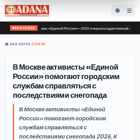
SON DAKİKA
 по Народной программе «Единой России»-2021 открылся адаптивный спортзал 
ANA SAYFA
/
DÜNYA
В Москве активисты «Единой
России» помогают городским
службам справляться с
последствиями снегопада
В Москве активисты «Единой
России» помогают городским
службам справляться с
последствиями снегопада 2026, К