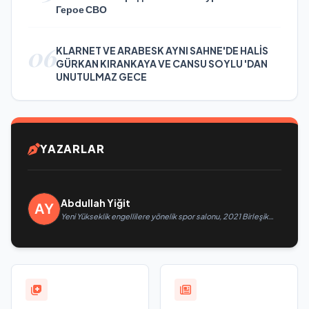
Герое СВО
06
KLARNET VE ARABESK AYNI SAHNE'DE HALİS
GÜRKAN KIRANKAYA VE CANSU SOYLU 'DAN
UNUTULMAZ GECE
YAZARLAR
Abdullah Yiğit
Yeni Yükseklik engellilere yönelik spor salonu, 2021 Birleşik
Rusya Halk Programı kapsamında Saratov’da açıldı