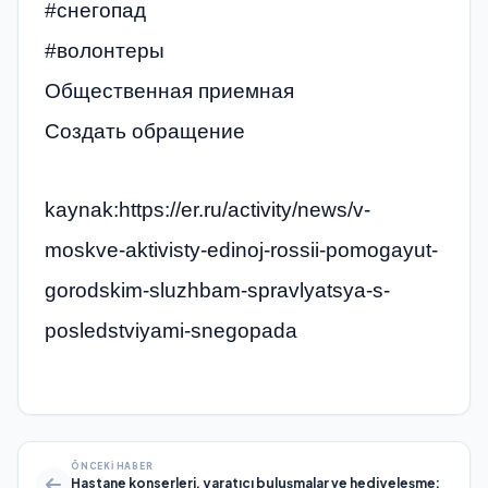
#снегопад
#волонтеры
Общественная приемная
Создать обращение
kaynak:https://er.ru/activity/news/v-
moskve-aktivisty-edinoj-rossii-pomogayut-
gorodskim-sluzhbam-spravlyatsya-s-
posledstviyami-snegopada
ÖNCEKI HABER
Hastane konserleri, yaratıcı buluşmalar ve hediyeleşme: