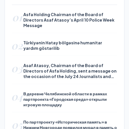
01
Asfa Holding Chairman of the Board of
Directors Asaf Atasoy’s April 10 Police Week
Message
02
Türkiyənin Hatay bölgəsinə humanitar
yardım göstərilib
03
Asaf Atasoy, Chairman of the Board of
Directors of Asfa Holding, sent a message on
the occasion of the July 24 Journalists and
Press Day
04
В деревне Челябинской области в рамках
партпроекта «Городская среда» открыли
игровую площадку
05
По партпроекту «Историческая память» в
Нижнем Новгороде появился мурал в память о