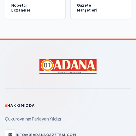
Nöbetçi
Gazete
Eczaneler
Manşetleri
HAKKIMIZDA
Çukurova'nın Parlayan Yıldızı
INFO@01ADANAGAZETESI.COM