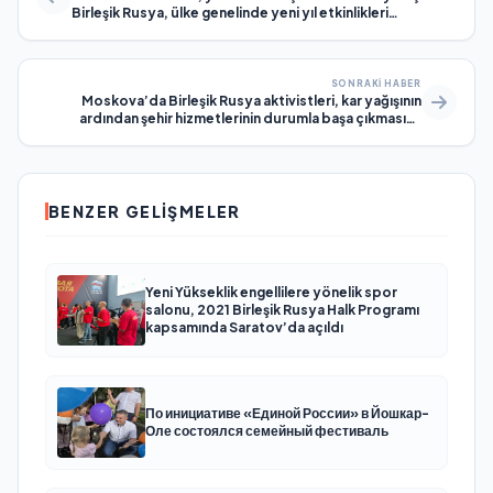
Birleşik Rusya, ülke genelinde yeni yıl etkinlikleri
düzenliyor
SONRAKI HABER
Moskova’da Birleşik Rusya aktivistleri, kar yağışının
ardından şehir hizmetlerinin durumla başa çıkmasına
yardımcı oluyor
BENZER GELIŞMELER
Yeni Yükseklik engellilere yönelik spor
salonu, 2021 Birleşik Rusya Halk Programı
kapsamında Saratov’da açıldı
По инициативе «Единой России» в Йошкар-
Оле состоялся семейный фестиваль