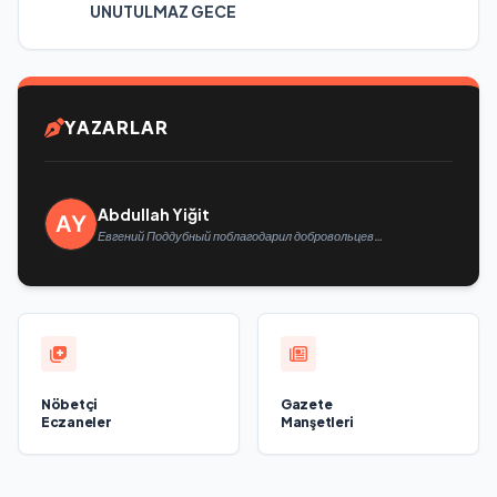
UNUTULMAZ GECE
YAZARLAR
Abdullah Yiğit
Евгений Поддубный поблагодарил добровольцев
Белгородской области за мужество в спасении
пострадавших от обстрелов
Nöbetçi
Gazete
Eczaneler
Manşetleri