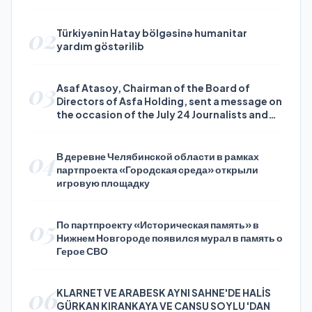
02
Türkiyənin Hatay bölgəsinə humanitar
yardım göstərilib
03
Asaf Atasoy, Chairman of the Board of
Directors of Asfa Holding, sent a message on
the occasion of the July 24 Journalists and
Press Day
04
В деревне Челябинской области в рамках
партпроекта «Городская среда» открыли
игровую площадку
05
По партпроекту «Историческая память» в
Нижнем Новгороде появился мурал в память о
Герое СВО
06
KLARNET VE ARABESK AYNI SAHNE'DE HALİS
GÜRKAN KIRANKAYA VE CANSU SOYLU 'DAN