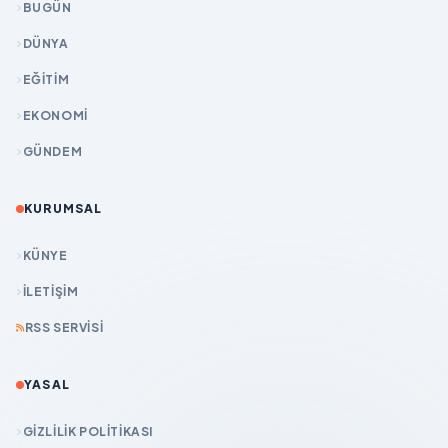
BUGÜN
DÜNYA
EĞİTİM
EKONOMİ
GÜNDEM
KURUMSAL
KÜNYE
İLETIŞIM
RSS SERVISI
YASAL
GIZLILIK POLITIKASI