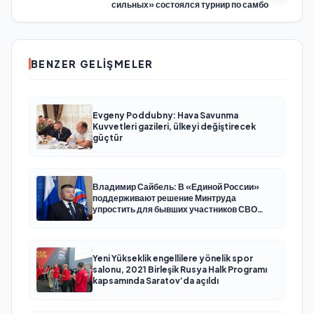
сильных» состоялся турнир по самбо
BENZER GELIŞMELER
Evgeny Poddubny: Hava Savunma
Kuvvetleri gazileri, ülkeyi değiştirecek
güçtür
Владимир Сайбель: В «Единой России»
поддерживают решение Минтруда
упростить для бывших участников СВО
получение соцконтракта
Yeni Yükseklik engellilere yönelik spor
salonu, 2021 Birleşik Rusya Halk Programı
kapsamında Saratov’da açıldı