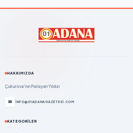
HAKKIMIZDA
Çukurova'nın Parlayan Yıldızı
INFO@01ADANAGAZETESI.COM
KATEGORILER