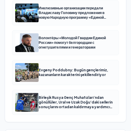
Инклюзивные организации передали
Владиславу Головину предложения в
новую Народную программу «Единой
России»
Волонтёры «Молодой Гвардии Единой
России» помогут белгородцам с
огнетушителями и генераторами
Evgeny Poddubny: Bugün gençlerimiz,
kazananların karakterini şekillendiriyor
Birleşik Rusya Genç Muhafızları’ndan
gönüllüler, Ural ve Uzak Doğu’daki sellerin
sonuçlarını ortadan kaldırmaya yardımcı
oluyor