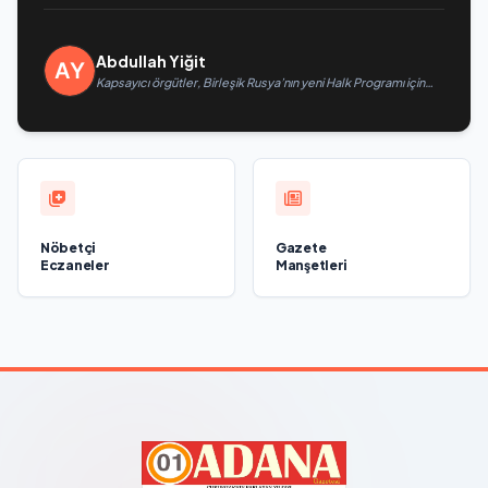
Abdullah Yiğit
Kapsayıcı örgütler, Birleşik Rusya’nın yeni Halk Programı için
Vladislav Golovin’e teklifler sundu
Nöbetçi
Gazete
Eczaneler
Manşetleri