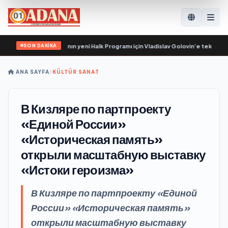
SON DAKİKA
ler, Birleşik Rusya’nın yeni Halk Programı için Vladislav Golovin’e teklifler sun
ANA SAYFA
/
KÜLTÜR SANAT
В Кизляре по партпроекту
«Единой России»
«Историческая память»
открыли масштабную выставку
«Истоки героизма»
В Кизляре по партпроекту «Единой
России» «Историческая память»
открыли масштабную выставку