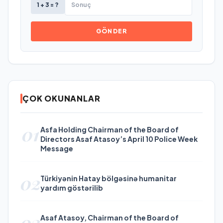
1 + 3 = ?
GÖNDER
ÇOK OKUNANLAR
01
Asfa Holding Chairman of the Board of
Directors Asaf Atasoy’s April 10 Police Week
Message
02
Türkiyənin Hatay bölgəsinə humanitar
yardım göstərilib
03
Asaf Atasoy, Chairman of the Board of