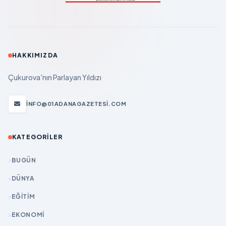
HAKKIMIZDA
Çukurova'nın Parlayan Yıldızı
INFO@01ADANAGAZETESI.COM
KATEGORILER
BUGÜN
DÜNYA
EĞİTİM
EKONOMİ