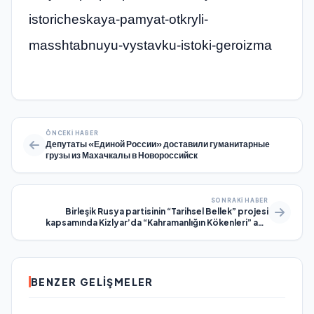
istoricheskaya-pamyat-otkryli-
masshtabnuyu-vystavku-istoki-geroizma
ÖNCEKI HABER
Депутаты «Единой России» доставили гуманитарные
грузы из Махачкалы в Новороссийск
SONRAKI HABER
Birleşik Rusya partisinin “Tarihsel Bellek” projesi
kapsamında Kizlyar’da “Kahramanlığın Kökenleri” adlı
büyük ölçekli bir sergi açıldı
BENZER GELIŞMELER