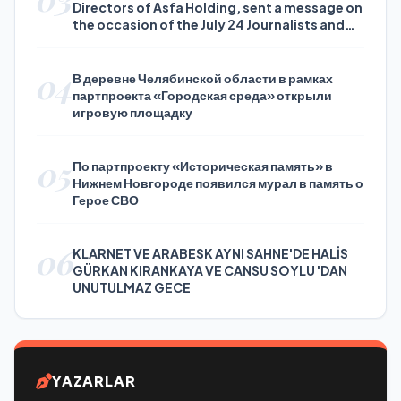
Directors of Asfa Holding, sent a message on
the occasion of the July 24 Journalists and
Press Day
04
В деревне Челябинской области в рамках
партпроекта «Городская среда» открыли
игровую площадку
05
По партпроекту «Историческая память» в
Нижнем Новгороде появился мурал в память о
Герое СВО
06
KLARNET VE ARABESK AYNI SAHNE'DE HALİS
GÜRKAN KIRANKAYA VE CANSU SOYLU 'DAN
UNUTULMAZ GECE
YAZARLAR