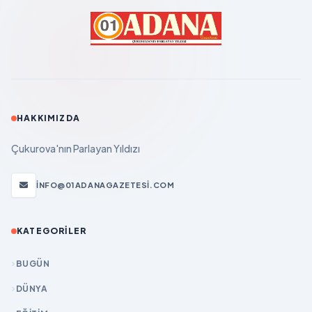
HAKKIMIZDA
Çukurova'nın Parlayan Yıldızı
INFO@01ADANAGAZETESI.COM
KATEGORILER
BUGÜN
DÜNYA