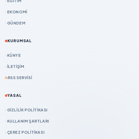
EĞİTİM
EKONOMİ
GÜNDEM
KURUMSAL
KÜNYE
İLETIŞIM
RSS SERVISI
YASAL
GIZLILIK POLITIKASI
KULLANIM ŞARTLARI
ÇEREZ POLITIKASI