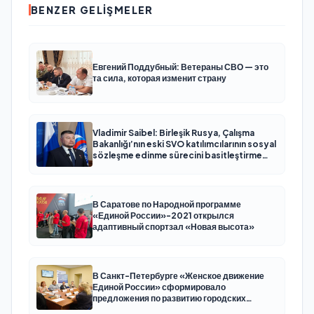
BENZER GELIŞMELER
Евгений Поддубный: Ветераны СВО — это
та сила, которая изменит страну
Vladimir Saibel: Birleşik Rusya, Çalışma
Bakanlığı’nın eski SVO katılımcılarının sosyal
sözleşme edinme sürecini basitleştirme
kararını destekliyor
В Саратове по Народной программе
«Единой России»-2021 открылся
адаптивный спортзал «Новая высота»
В Санкт-Петербурге «Женское движение
Единой России» сформировало
предложения по развитию городских
программ поддержки женщин