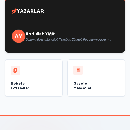
YAZARLAR
Abdullah Yiğit
Волонтёры «Молодой Гвардии Единой России» помогут
белгородцам с огнетушителями и генераторами
Nöbetçi
Gazete
Eczaneler
Manşetleri