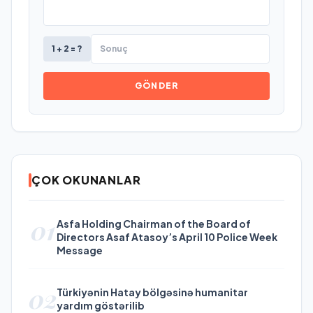
1 + 2 = ?
GÖNDER
ÇOK OKUNANLAR
01
Asfa Holding Chairman of the Board of
Directors Asaf Atasoy’s April 10 Police Week
Message
02
Türkiyənin Hatay bölgəsinə humanitar
yardım göstərilib