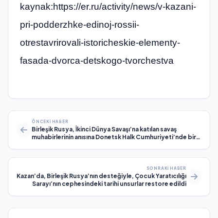
kaynak:https://er.ru/activity/news/v-kazani-
pri-podderzhke-edinoj-rossii-
otrestavrirovali-istoricheskie-elementy-
fasada-dvorca-detskogo-tvorchestva
ÖNCEKI HABER
Birleşik Rusya, İkinci Dünya Savaşı’na katılan savaş
muhabirlerinin anısına Donetsk Halk Cumhuriyeti’nde bir
Kahramanlar Masası açtı
SONRAKI HABER
Kazan’da, Birleşik Rusya’nın desteğiyle, Çocuk Yaratıcılığı
Sarayı’nın cephesindeki tarihi unsurlar restore edildi