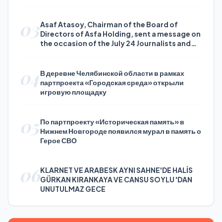
03
Asaf Atasoy, Chairman of the Board of
Directors of Asfa Holding, sent a message on
the occasion of the July 24 Journalists and
Press Day
04
В деревне Челябинской области в рамках
партпроекта «Городская среда» открыли
игровую площадку
05
По партпроекту «Историческая память» в
Нижнем Новгороде появился мурал в память о
Герое СВО
06
KLARNET VE ARABESK AYNI SAHNE'DE HALİS
GÜRKAN KIRANKAYA VE CANSU SOYLU 'DAN
UNUTULMAZ GECE