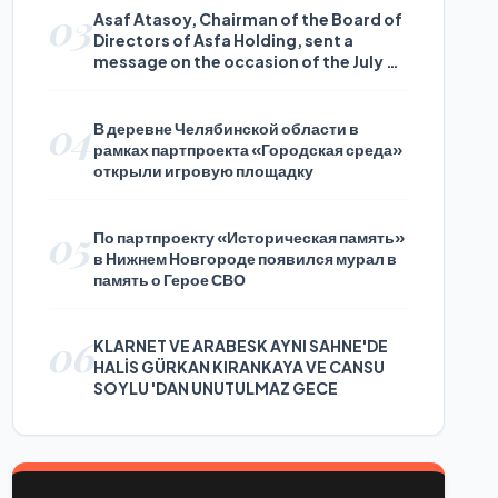
03
Asaf Atasoy, Chairman of the Board of
Directors of Asfa Holding, sent a
message on the occasion of the July 24
Journalists and Press Day
04
В деревне Челябинской области в
рамках партпроекта «Городская среда»
открыли игровую площадку
05
По партпроекту «Историческая память»
в Нижнем Новгороде появился мурал в
память о Герое СВО
06
KLARNET VE ARABESK AYNI SAHNE'DE
HALİS GÜRKAN KIRANKAYA VE CANSU
SOYLU 'DAN UNUTULMAZ GECE