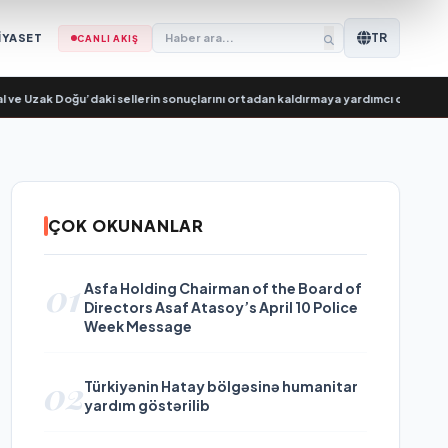
TR
İYASET
CANLI AKIŞ
ak Doğu’daki sellerin sonuçlarını ortadan kaldırmaya yardımcı oluyor
•
В Сара
ÇOK OKUNANLAR
01
Asfa Holding Chairman of the Board of
Directors Asaf Atasoy’s April 10 Police
Week Message
02
Türkiyənin Hatay bölgəsinə humanitar
yardım göstərilib