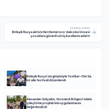
SONRAKI HABER
Birleşik Rusya aktivistleri Kemerovo’daki okul öncesi
çocuklara güvenli sürüş kurallarını anlattı
Birleşik Rusya’nın girişimiyle Yoshkar-Ola’da
bir aile festivali düzenlendi
Alexander Sidyakin, Voronezh Bölgesi’ndeki
iyileştirme projelerinin uygulanmasını
değerlendirdi