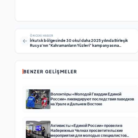
ÖNCEKI HABER
İrkutsk bölgesinde 30 okul daha 2025 yılında Birleşik
Rusya’nın “Kahramanların Yüzleri” kampanyasına
katılacak
BENZER GELIŞMELER
Волонтёры «Молодой Гвардии Единой
России» ликвидируют последствия паводков
на Урале и Дальнем Востоке
Активисты «Единой России» провели в
Набережных Челнах просветительские
мероприятия для молодых специалистов