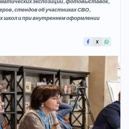
ематических экспозиций, фотовыставок,
еров, стендов об участниках СВО,
х школ и при внутреннем оформлении
X