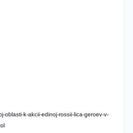
j-oblasti-k-akcii-edinoj-rossii-lica-geroev-v-
ol