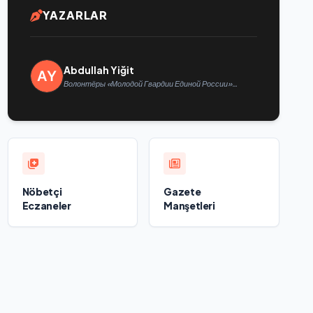
YAZARLAR
Abdullah Yiğit
Волонтёры «Молодой Гвардии Единой России»
ликвидируют последствия паводков на Урале и
Дальнем Востоке
Nöbetçi
Gazete
Eczaneler
Manşetleri