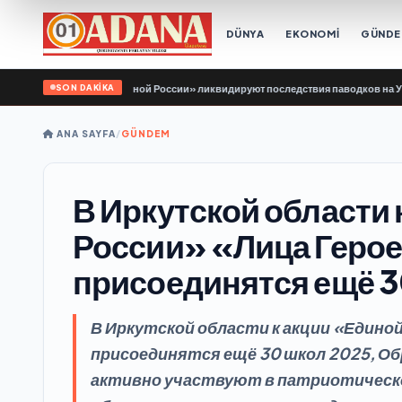
DÜNYA
EKONOMİ
GÜND
SON DAKİKA
одой Гвардии Единой России» ликвидируют последствия паводков на Урале и 
ANA SAYFA
/
GÜNDEM
В Иркутской области 
России» «Лица Герое
присоединятся ещё 3
В Иркутской области к акции «Единой
присоединятся ещё 30 школ 2025, О
активно участвуют в патриотическ