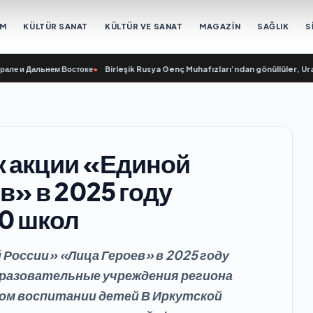
EM
KÜLTÜR SANAT
KÜLTÜR VE SANAT
MAGAZİN
SAĞLIK
S
Дальнем Востоке
•
Birleşik Rusya Genç Muhafızları’ndan gönüllüler, Ural ve Uz
к акции «Единой
в» в 2025 году
0 школ
 России» «Лица Героев» в 2025 году
бразовательные учреждения региона
ом воспитании детей В Иркутской