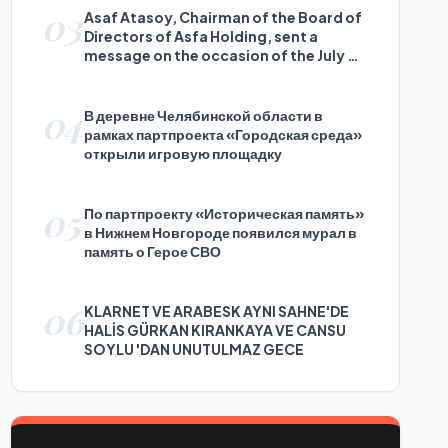
03
Asaf Atasoy, Chairman of the Board of
Directors of Asfa Holding, sent a
message on the occasion of the July 24
Journalists and Press Day
04
В деревне Челябинской области в
рамках партпроекта «Городская среда»
открыли игровую площадку
05
По партпроекту «Историческая память»
в Нижнем Новгороде появился мурал в
память о Герое СВО
06
KLARNET VE ARABESK AYNI SAHNE'DE
HALİS GÜRKAN KIRANKAYA VE CANSU
SOYLU 'DAN UNUTULMAZ GECE