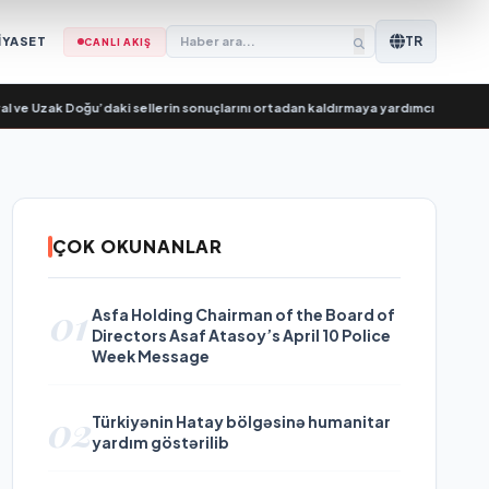
TR
İYASET
CANLI AKIŞ
zak Doğu’daki sellerin sonuçlarını ortadan kaldırmaya yardımcı oluyor
•
В Сар
ÇOK OKUNANLAR
01
Asfa Holding Chairman of the Board of
Directors Asaf Atasoy’s April 10 Police
Week Message
02
Türkiyənin Hatay bölgəsinə humanitar
yardım göstərilib