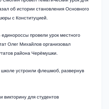
азал об истории становления Основного
шюры с Конституцией.
 единороссы провели урок местного
тат Олег Михайлов организовал
утатов района Черёмушки.
в школе устроили флешмоб, развернув
и викторину для студентов