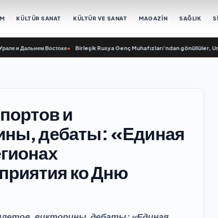
EM
KÜLTÜR SANAT
KÜLTÜR VE SANAT
MAGAZİN
SAĞLIK
S
 Дальнем Востоке
•
Birleşik Rusya Genç Muhafızları’ndan gönüllüler, Ural ve U
портов и
ины, дебаты: «Единая
егионах
приятия ко Дню
илетов, викторины, дебаты: «Единая