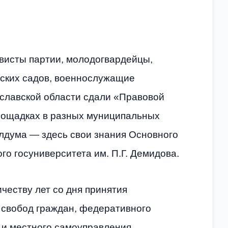
ивисты партии, молодогвардейцы,
тских садов, военнослужащие
ославской области сдали «Правовой
площадках в разных муниципальных
блдума — здесь свои знания Основного
го госуниверситета им. П.Г. Демидова.
ичеству лет со дня принятия
и свобод граждан, федеративного
 и местного самоуправления.