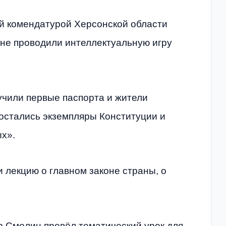
й комендатурой Херсонской области
уне проводили интеллектуальную игру
учили первые паспорта и жители
остались экземпляры Конституции и
х».
и лекцию о главном законе страны, о
р Смолин провёл тематический урок для