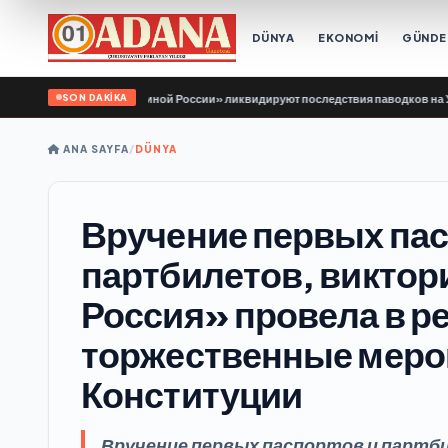
DÜNYA
EKONOMİ
GÜND
SON DAKİKA
лодой Гвардии Единой России» ликвидируют последствия паводков на Урале и
ANA SAYFA
/
DÜNYA
Вручение первых пас
партбилетов, виктор
Россия» провела в р
торжественные меро
Конституции
Вручение первых паспортов и партб