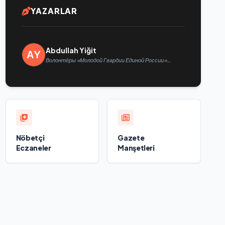
YAZARLAR
Abdullah Yiğit
Волонтёры «Молодой Гвардии Единой России»
ликвидируют последствия паводков на Урале и
Дальнем Востоке
Nöbetçi
Gazete
Eczaneler
Manşetleri