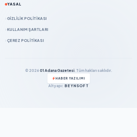
YASAL
GIZLILIK POLITIKASI
KULLANIM ŞARTLARI
ÇEREZ POLITIKASI
© 2026
01 Adana Gazetesi
. Tüm hakları saklıdır.
HABER YAZILIMI
Altyapı:
BEYNSOFT