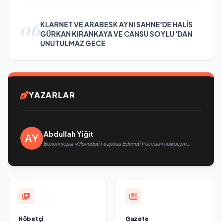
06
KLARNET VE ARABESK AYNI SAHNE'DE HALİS
GÜRKAN KIRANKAYA VE CANSU SOYLU 'DAN
UNUTULMAZ GECE
YAZARLAR
Abdullah Yiğit
Волонтёры «Молодой Гвардии Единой России» помогут
белгородцам с огнетушителями и генераторами
Nöbetçi
Gazete