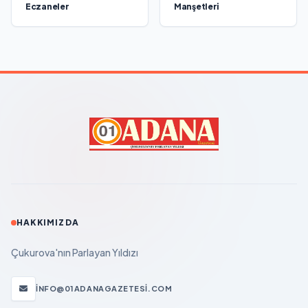
Eczaneler
Manşetleri
HAKKIMIZDA
Çukurova'nın Parlayan Yıldızı
INFO@01ADANAGAZETESI.COM