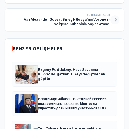
SONRAKI HABER
Vali Alexander Gusev, Birleşik Rusya’nın Voronezh
bölgesel şubesinin başına atandı
BENZER GELIŞMELER
Evgeny Poddubny: Hava Savunma
Kuvvetleri gazileri, ülkeyi değiştirecek
güçtür
Владимир Сайбель: В «Единой России»
поддерживают решение Минтруда
упростить для бывших участников СВО
получение соцконтракта
Yeni Yükseklik engellilere yönelik spor