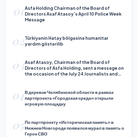
01
Asfa Holding Chairman of the Board of
Directors Asaf Atasoy’s April 10 Police Week
Message
02
Türkiyənin Hatay bölgəsinə humanitar
yardım göstərilib
03
Asaf Atasoy, Chairman of the Board of
Directors of Asfa Holding, sent a message on
the occasion of the July 24 Journalists and
Press Day
04
В деревне Челябинской области в рамках
партпроекта «Городская среда» открыли
игровую площадку
05
По партпроекту «Историческая память» в
Нижнем Новгороде появился мурал в память о
Герое СВО