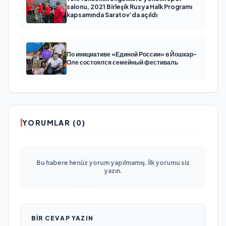
salonu, 2021 Birleşik Rusya Halk Programı
kapsamında Saratov’da açıldı
По инициативе «Единой России» в Йошкар-
Оле состоялся семейный фестиваль
YORUMLAR (0)
Bu habere henüz yorum yapılmamış. İlk yorumu siz
yazın.
BIR CEVAP YAZIN