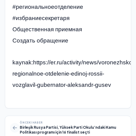
#региональноеотделение
#избраниесекретаря
Общественная приемная
Создать обращение
kaynak:https://er.ru/activity/news/voronezhskoe
regionalnoe-otdelenie-edinoj-rossii-
vozglavil-gubernator-aleksandr-gusev
ÖNCEKI HABER
Birleşik Rusya Partisi, Yüksek Parti Okulu’ndaki Kamu
Politikası programı için 16 finalist seçti