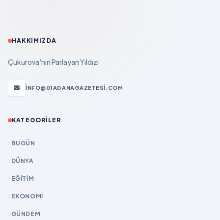
HAKKIMIZDA
Çukurova'nın Parlayan Yıldızı
INFO@01ADANAGAZETESI.COM
KATEGORILER
BUGÜN
DÜNYA
EĞİTİM
EKONOMİ
GÜNDEM