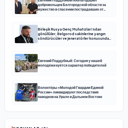
Евгений Поддубный поблагодарил
добровольцев Белгородской области за
мужество в спасении пострадавших от
обстрелов
Birleşik Rusya Genç Muhafızları’ndan
gönüllüler, Belgorod sakinlerine yangın
söndürücüler ve jeneratörler konusunda
yardımcı olacak
Евгений Поддубный: Сегодня у нашей
молодёжи куётся характер победителей
Волонтёры «Молодой Гвардии Единой
России» ликвидируют последствия
паводков на Урале и Дальнем Востоке