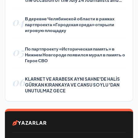
the occasion of the July 24 Journalists and
Press Day
04
В деревне Челябинской области в рамках
партпроекта «Городская среда» открыли
игровую площадку
05
По партпроекту «Историческая память» в
Нижнем Новгороде появился мурал в память о
Герое СВО
06
KLARNET VE ARABESK AYNI SAHNE'DE HALİS
GÜRKAN KIRANKAYA VE CANSU SOYLU 'DAN
UNUTULMAZ GECE
YAZARLAR