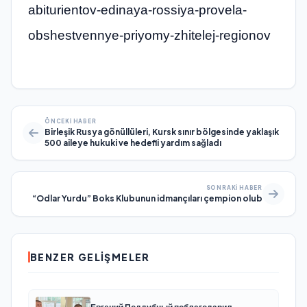
abiturientov-edinaya-rossiya-provela-
obshestvennye-priyomy-zhitelej-regionov
ÖNCEKI HABER
Birleşik Rusya gönüllüleri, Kursk sınır bölgesinde yaklaşık
500 aileye hukuki ve hedefli yardım sağladı
SONRAKI HABER
“Odlar Yurdu” Boks Klubunun idmançıları çempion olub
BENZER GELIŞMELER