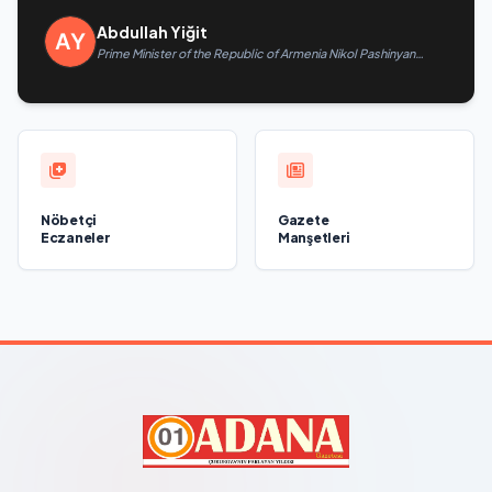
Abdullah Yiğit
Prime Minister of the Republic of Armenia Nikol Pashinyan
called President of the Republic of Azerbaijan Ilham Aliyev
Nöbetçi
Gazete
Eczaneler
Manşetleri