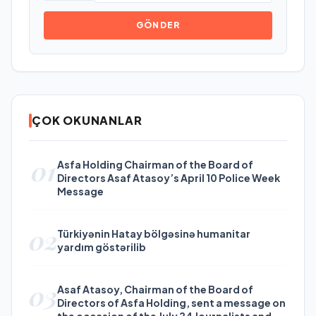
GÖNDER
ÇOK OKUNANLAR
01
Asfa Holding Chairman of the Board of
Directors Asaf Atasoy’s April 10 Police Week
Message
02
Türkiyənin Hatay bölgəsinə humanitar
yardım göstərilib
03
Asaf Atasoy, Chairman of the Board of
Directors of Asfa Holding, sent a message on