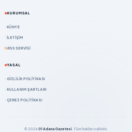
KURUMSAL
KÜNYE
İLETIŞIM
RSS SERVISI
YASAL
GIZLILIK POLITIKASI
KULLANIM ŞARTLARI
ÇEREZ POLITIKASI
© 2026
01 Adana Gazetesi
. Tüm hakları saklıdır.