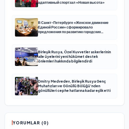
адаптивный спортзал «Новая высота»
В Санкт-Петербурге «Женское движение
Единой России» сформировало
предложения по развитию городских
программ поддержки женщин
Birleşik Rusya, Özel Kuvvetler askerlerinin
aile üyelerini yeni hükümet destek
önlemleri hakkında bilgilendirdi
Dmitry Medvedev, Birleşik Rusya Genç
Muhafızları ve Gönüllü Bölüğü’nden
gönüllüleri cephe hatlarına kadar eşlik etti
YORUMLAR (0)