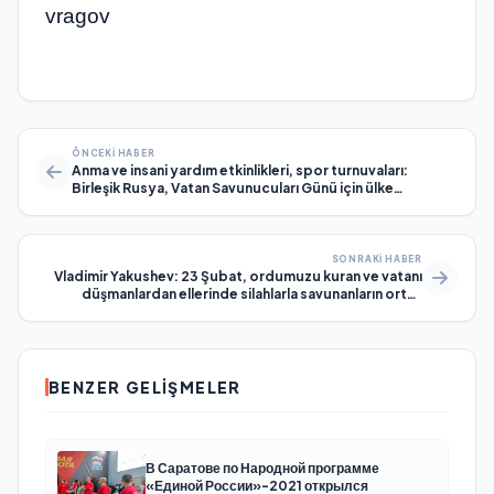
vragov
ÖNCEKI HABER
Anma ve insani yardım etkinlikleri, spor turnuvaları:
Birleşik Rusya, Vatan Savunucuları Günü için ülke
genelinde etkinlikler düzenleyecek
SONRAKI HABER
Vladimir Yakushev: 23 Şubat, ordumuzu kuran ve vatanı
düşmanlardan ellerinde silahlarla savunanların ortak
bayramıdır
BENZER GELIŞMELER
В Саратове по Народной программе
«Единой России»-2021 открылся