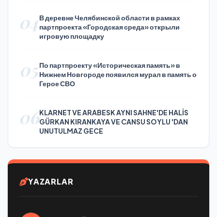
04
В деревне Челябинской области в рамках
партпроекта «Городская среда» открыли
игровую площадку
05
По партпроекту «Историческая память» в
Нижнем Новгороде появился мурал в память о
Герое СВО
06
KLARNET VE ARABESK AYNI SAHNE'DE HALİS
GÜRKAN KIRANKAYA VE CANSU SOYLU 'DAN
UNUTULMAZ GECE
YAZARLAR