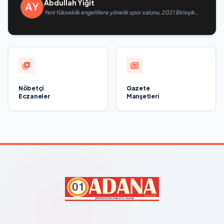
Abdullah Yiğit
Yeni Yükseklik engellilere yönelik spor salonu, 2021 Birleşik
Rusya Halk Programı kapsamında Saratov’da açıldı
Nöbetçi
Gazete
Eczaneler
Manşetleri