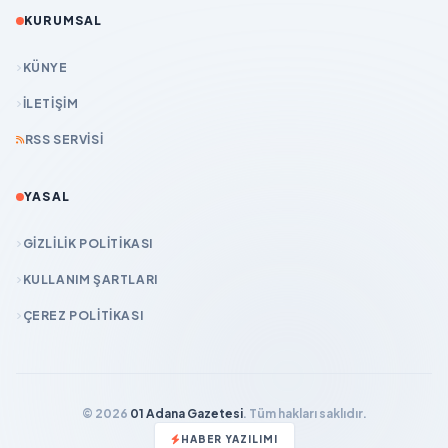
KURUMSAL
KÜNYE
İLETIŞIM
RSS SERVISI
YASAL
GIZLILIK POLITIKASI
KULLANIM ŞARTLARI
ÇEREZ POLITIKASI
© 2026
01 Adana Gazetesi
. Tüm hakları saklıdır.
HABER YAZILIMI