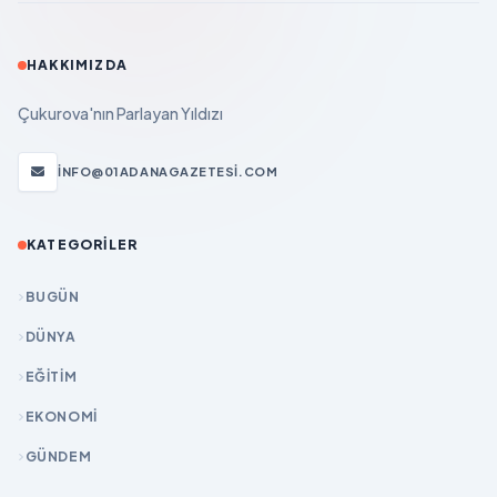
HAKKIMIZDA
Çukurova'nın Parlayan Yıldızı
INFO@01ADANAGAZETESI.COM
KATEGORILER
BUGÜN
DÜNYA
EĞİTİM
EKONOMİ
GÜNDEM