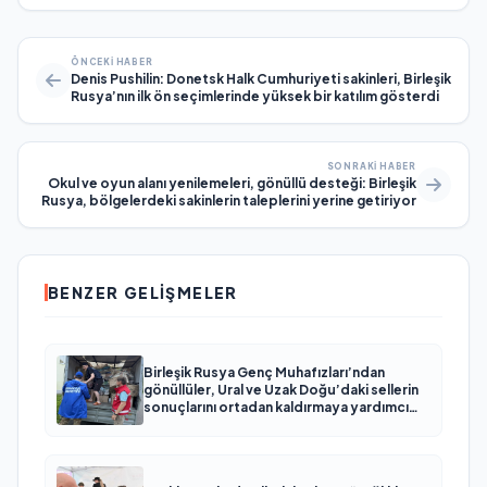
ÖNCEKI HABER
Denis Pushilin: Donetsk Halk Cumhuriyeti sakinleri, Birleşik
Rusya’nın ilk ön seçimlerinde yüksek bir katılım gösterdi
SONRAKI HABER
Okul ve oyun alanı yenilemeleri, gönüllü desteği: Birleşik
Rusya, bölgelerdeki sakinlerin taleplerini yerine getiriyor
BENZER GELIŞMELER
Birleşik Rusya Genç Muhafızları’ndan
gönüllüler, Ural ve Uzak Doğu’daki sellerin
sonuçlarını ortadan kaldırmaya yardımcı
oluyor