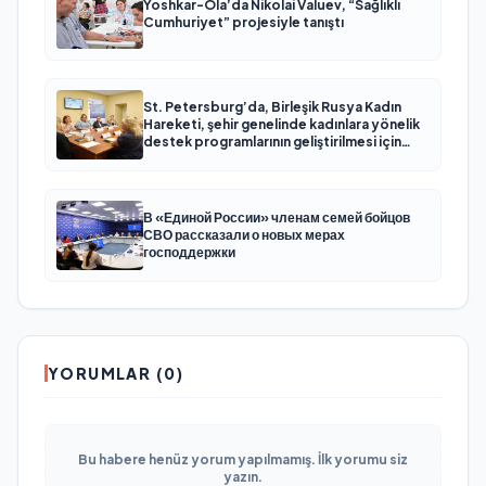
Yoshkar-Ola’da Nikolai Valuev, “Sağlıklı
Cumhuriyet” projesiyle tanıştı
St. Petersburg’da, Birleşik Rusya Kadın
Hareketi, şehir genelinde kadınlara yönelik
destek programlarının geliştirilmesi için
öneriler hazırladı
В «Единой России» членам семей бойцов
СВО рассказали о новых мерах
господдержки
YORUMLAR (0)
Bu habere henüz yorum yapılmamış. İlk yorumu siz
yazın.