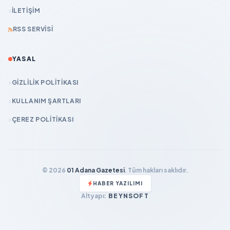
İLETIŞIM
RSS SERVISI
YASAL
GIZLILIK POLITIKASI
KULLANIM ŞARTLARI
ÇEREZ POLITIKASI
© 2026
01 Adana Gazetesi
. Tüm hakları saklıdır.
HABER YAZILIMI
Altyapı:
BEYNSOFT