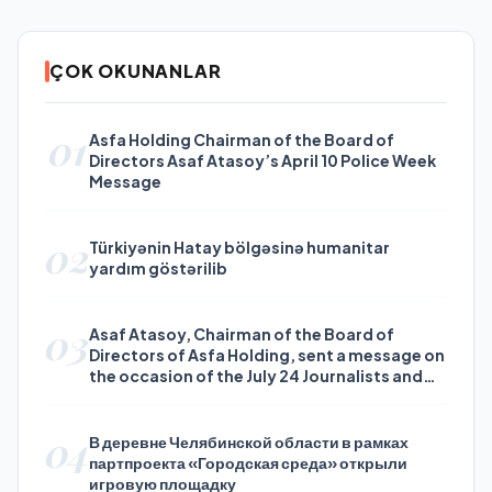
ÇOK OKUNANLAR
01
Asfa Holding Chairman of the Board of
Directors Asaf Atasoy’s April 10 Police Week
Message
02
Türkiyənin Hatay bölgəsinə humanitar
yardım göstərilib
03
Asaf Atasoy, Chairman of the Board of
Directors of Asfa Holding, sent a message on
the occasion of the July 24 Journalists and
Press Day
04
В деревне Челябинской области в рамках
партпроекта «Городская среда» открыли
игровую площадку