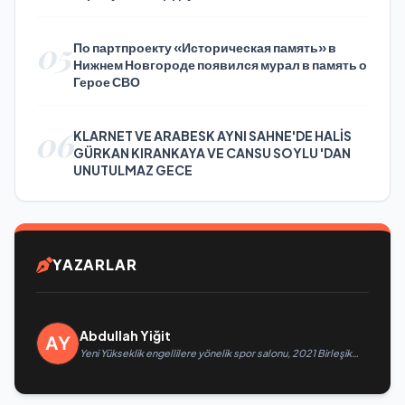
05
По партпроекту «Историческая память» в
Нижнем Новгороде появился мурал в память о
Герое СВО
06
KLARNET VE ARABESK AYNI SAHNE'DE HALİS
GÜRKAN KIRANKAYA VE CANSU SOYLU 'DAN
UNUTULMAZ GECE
YAZARLAR
Abdullah Yiğit
Yeni Yükseklik engellilere yönelik spor salonu, 2021 Birleşik
Rusya Halk Programı kapsamında Saratov’da açıldı