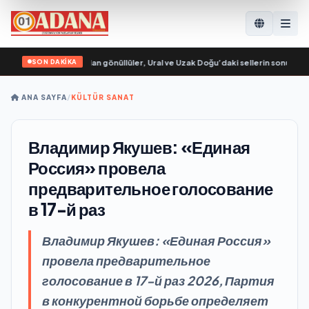
SON DAKİKA
 Genç Muhafızları’ndan gönüllüler, Ural ve Uzak Doğu’daki sellerin sonuçlarını
ANA SAYFA
/
KÜLTÜR SANAT
Владимир Якушев: «Единая
Россия» провела
предварительное голосование
в 17-й раз
Владимир Якушев: «Единая Россия»
провела предварительное
голосование в 17-й раз 2026, Партия
в конкурентной борьбе определяет