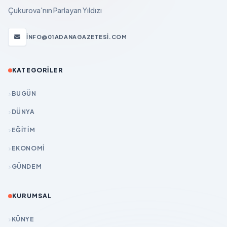
Çukurova'nın Parlayan Yıldızı
INFO@01ADANAGAZETESI.COM
KATEGORILER
BUGÜN
DÜNYA
EĞİTİM
EKONOMİ
GÜNDEM
KURUMSAL
KÜNYE