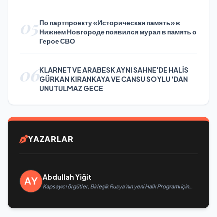
05
По партпроекту «Историческая память» в
Нижнем Новгороде появился мурал в память о
Герое СВО
06
KLARNET VE ARABESK AYNI SAHNE'DE HALİS
GÜRKAN KIRANKAYA VE CANSU SOYLU 'DAN
UNUTULMAZ GECE
YAZARLAR
Abdullah Yiğit
Kapsayıcı örgütler, Birleşik Rusya’nın yeni Halk Programı için
Vladislav Golovin’e teklifler sundu