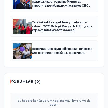
поддерживают решение Минтруда
упростить для бывших участников СВО
получение соцконтракта
Yeni Yükseklik engellilere yönelik spor
salonu, 2021 Birleşik Rusya Halk Programı
kapsamında Saratov’da açıldı
По инициативе «Единой России» в Йошкар-
Оле состоялся семейный фестиваль
YORUMLAR (0)
Bu habere henüz yorum yapılmamış. İlk yorumu siz
yazın.