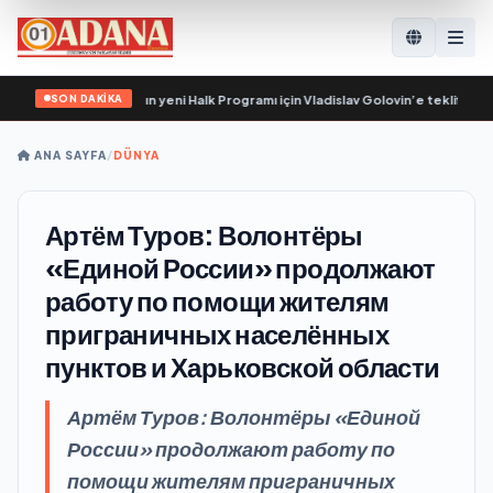
SON DAKİKA
r, Birleşik Rusya’nın yeni Halk Programı için Vladislav Golovin’e teklifler sundu
ANA SAYFA
/
DÜNYA
Артём Туров: Волонтёры
«Единой России» продолжают
работу по помощи жителям
приграничных населённых
пунктов и Харьковской области
Артём Туров: Волонтёры «Единой
России» продолжают работу по
помощи жителям приграничных