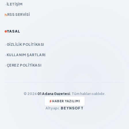
İLETIŞIM
RSS SERVISI
YASAL
GIZLILIK POLITIKASI
KULLANIM ŞARTLARI
ÇEREZ POLITIKASI
© 2026
01 Adana Gazetesi
. Tüm hakları saklıdır.
HABER YAZILIMI
Altyapı:
BEYNSOFT