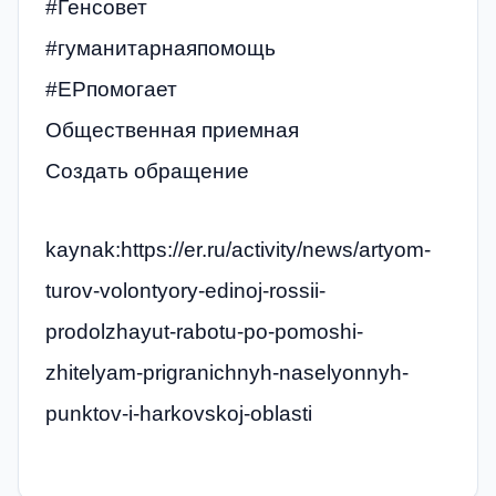
#Генсовет
#гуманитарнаяпомощь
#ЕРпомогает
Общественная приемная
Создать обращение
kaynak:https://er.ru/activity/news/artyom-
turov-volontyory-edinoj-rossii-
prodolzhayut-rabotu-po-pomoshi-
zhitelyam-prigranichnyh-naselyonnyh-
punktov-i-harkovskoj-oblasti