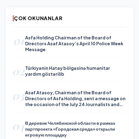
ÇOK OKUNANLAR
01
Asfa Holding Chairman of the Board of
Directors Asaf Atasoy’s April 10 Police Week
Message
02
Türkiyənin Hatay bölgəsinə humanitar
yardım göstərilib
03
Asaf Atasoy, Chairman of the Board of
Directors of Asfa Holding, sent a message on
the occasion of the July 24 Journalists and
Press Day
04
В деревне Челябинской области в рамках
партпроекта «Городская среда» открыли
игровую площадку