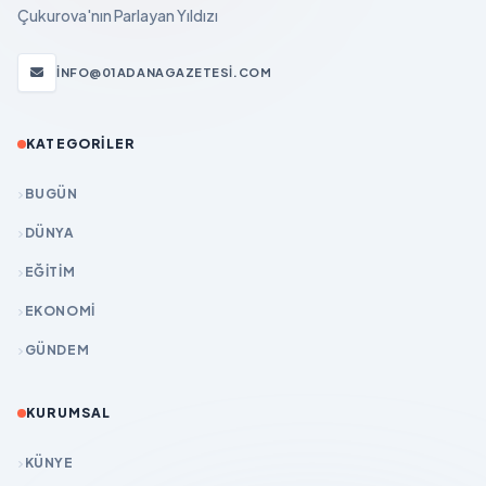
Çukurova'nın Parlayan Yıldızı
INFO@01ADANAGAZETESI.COM
KATEGORILER
BUGÜN
DÜNYA
EĞİTİM
EKONOMİ
GÜNDEM
KURUMSAL
KÜNYE