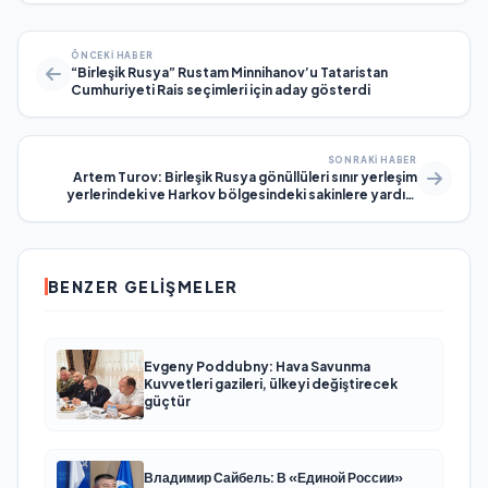
ÖNCEKI HABER
“Birleşik Rusya” Rustam Minnihanov’u Tataristan
Cumhuriyeti Rais seçimleri için aday gösterdi
SONRAKI HABER
Artem Turov: Birleşik Rusya gönüllüleri sınır yerleşim
yerlerindeki ve Harkov bölgesindeki sakinlere yardım
etmek için çalışmaya devam ediyor
BENZER GELIŞMELER
Evgeny Poddubny: Hava Savunma
Kuvvetleri gazileri, ülkeyi değiştirecek
güçtür
Владимир Сайбель: В «Единой России»