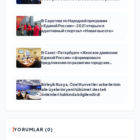
kararını destekliyor
В Саратове по Народной программе
«Единой России»-2021 открылся
адаптивный спортзал «Новая высота»
В Санкт-Петербурге «Женское движение
Единой России» сформировало
предложения по развитию городских
программ поддержки женщин
Birleşik Rusya, Özel Kuvvetler askerlerinin
aile üyelerini yeni hükümet destek
önlemleri hakkında bilgilendirdi
YORUMLAR (0)