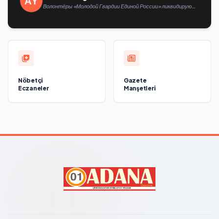
Волонтёры «Молодой Гвардии Единой России» ликвидируют
последствия паводков на Урале и Дальнем Востоке
Nöbetçi
Gazete
Eczaneler
Manşetleri