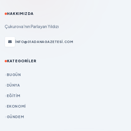
HAKKIMIZDA
Çukurova'nın Parlayan Yıldızı
INFO@01ADANAGAZETESI.COM
KATEGORILER
BUGÜN
DÜNYA
EĞİTİM
EKONOMİ
GÜNDEM