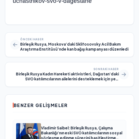
uchastnikov-svo-v-dagestane
ÖNCEKI HABER
Birleşik Rusya, Moskova’daki Sklifosovsky Acil Bakım
Araştırma Enstitüsü’nde kan bağışı kampanyası düzenledi
SONRAKI HABER
Birleşik Rusya Kadın Hareketi aktivistleri, Dağıstan’daki
SVO katılımcılarının ailelerini desteklemek için yeni
önlemler önerdi
BENZER GELIŞMELER
Vladimir Saibel: Birleşik Rusya, Çalışma
Bakanlığı’nın eski SVO katılımcılarının sosyal
sözleşme edinme sürecini basitleştirme