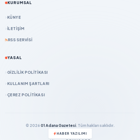
KURUMSAL
KÜNYE
İLETIŞIM
RSS SERVISI
YASAL
GIZLILIK POLITIKASI
KULLANIM ŞARTLARI
ÇEREZ POLITIKASI
© 2026
01 Adana Gazetesi
. Tüm hakları saklıdır.
HABER YAZILIMI