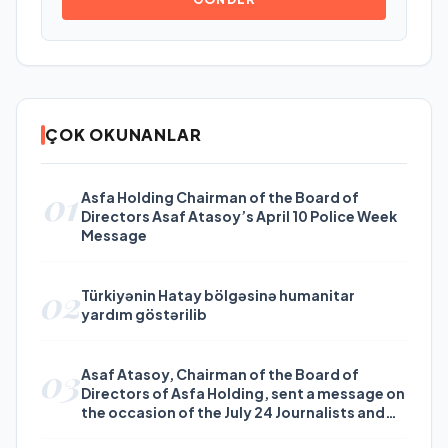
ÇOK OKUNANLAR
01
Asfa Holding Chairman of the Board of
Directors Asaf Atasoy’s April 10 Police Week
Message
02
Türkiyənin Hatay bölgəsinə humanitar
yardım göstərilib
03
Asaf Atasoy, Chairman of the Board of
Directors of Asfa Holding, sent a message on
the occasion of the July 24 Journalists and
Press Day