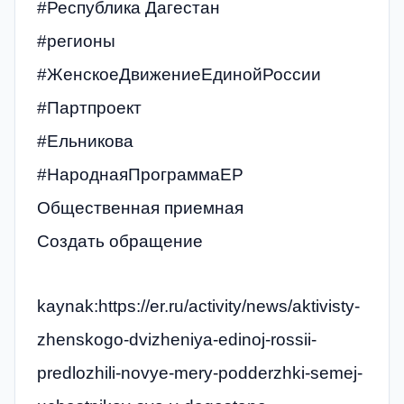
#Республика Дагестан
#регионы
#ЖенскоеДвижениеЕдинойРоссии
#Партпроект
#Ельникова
#НароднаяПрограммаЕР
Общественная приемная
Создать обращение
kaynak:https://er.ru/activity/news/aktivisty-
zhenskogo-dvizheniya-edinoj-rossii-
predlozhili-novye-mery-podderzhki-semej-