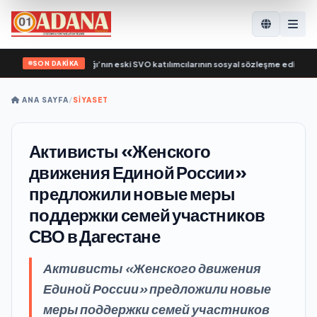
SON DAKİKA
a, Çalışma Bakanlığı’nın eski SVO katılımcılarının sosyal sözleşme edinme süreci
ANA SAYFA
/
SİYASET
Активисты «Женского
движения Единой России»
предложили новые меры
поддержки семей участников
СВО в Дагестане
Активисты «Женского движения
Единой России» предложили новые
меры поддержки семей участников