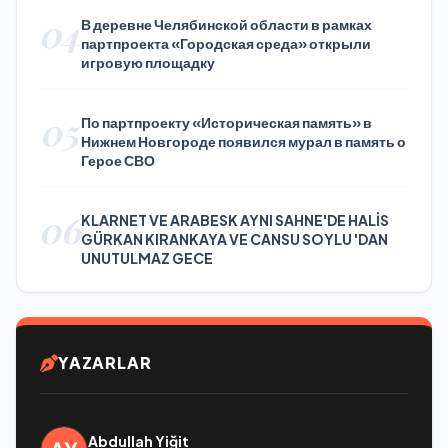
04
В деревне Челябинской области в рамках
партпроекта «Городская среда» открыли
игровую площадку
05
По партпроекту «Историческая память» в
Нижнем Новгороде появился мурал в память о
Герое СВО
06
KLARNET VE ARABESK AYNI SAHNE'DE HALİS
GÜRKAN KIRANKAYA VE CANSU SOYLU 'DAN
UNUTULMAZ GECE
YAZARLAR
Abdullah Yiğit