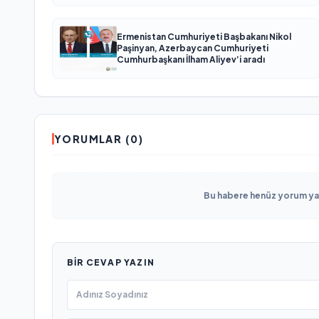
Ermenistan Cumhuriyeti Başbakanı Nikol
Paşinyan, Azerbaycan Cumhuriyeti
Cumhurbaşkanı İlham Aliyev’i aradı
YORUMLAR (0)
Bu habere henüz yorum yapı
BIR CEVAP YAZIN