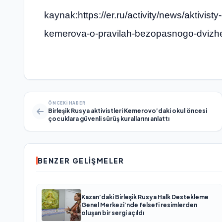
kaynak:https://er.ru/activity/news/aktivist
kemerova-o-pravilah-bezopasnogo-dvizh
ÖNCEKI HABER
Birleşik Rusya aktivistleri Kemerovo’daki okul öncesi
çocuklara güvenli sürüş kurallarını anlattı
BENZER GELIŞMELER
Kazan’daki Birleşik Rusya Halk Destekleme
Genel Merkezi’nde felsefi resimlerden
oluşan bir sergi açıldı