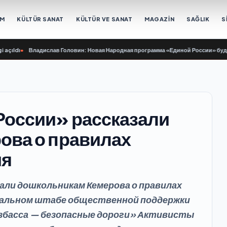
EM
KÜLTÜR SANAT
KÜLTÜR VE SANAT
MAGAZİN
SAĞLIK
S
Владислав Головин: Новая Народная программа «Единой России» будет ориенти
России» рассказали
ова о правилах
ия
али дошкольникам Кемерова о правилах
ональном штабе общественной поддержки
збасса — безопасные дороги» Активисты