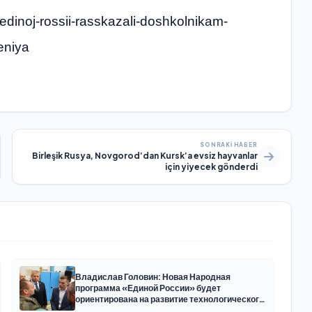
y-edinoj-rossii-rasskazali-doshkolnikam-
eniya
SONRAKI HABER
Birleşik Rusya, Novgorod’dan Kursk’a evsiz hayvanlar
için yiyecek gönderdi
Владислав Головин: Новая Народная
программа «Единой России» будет
ориентирована на развитие технологического
суверенитета и ОПК