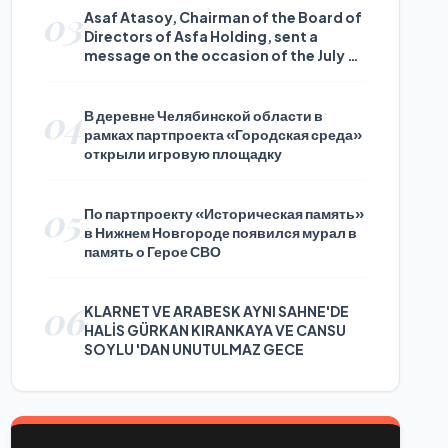
03
Asaf Atasoy, Chairman of the Board of
Directors of Asfa Holding, sent a
message on the occasion of the July 24
Journalists and Press Day
04
В деревне Челябинской области в
рамках партпроекта «Городская среда»
открыли игровую площадку
05
По партпроекту «Историческая память»
в Нижнем Новгороде появился мурал в
память о Герое СВО
06
KLARNET VE ARABESK AYNI SAHNE'DE
HALİS GÜRKAN KIRANKAYA VE CANSU
SOYLU 'DAN UNUTULMAZ GECE