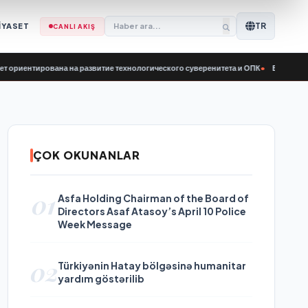
TR
İYASET
CANLI AKIŞ
рована на развитие технологического суверенитета и ОПК
•
Birleşik Rusya Par
ÇOK OKUNANLAR
01
Asfa Holding Chairman of the Board of
Directors Asaf Atasoy’s April 10 Police
Week Message
02
Türkiyənin Hatay bölgəsinə humanitar
yardım göstərilib