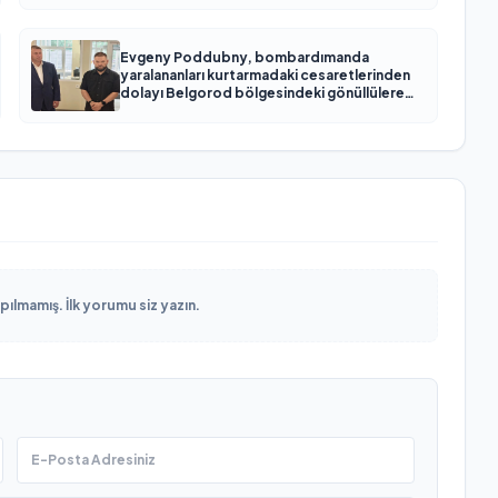
Evgeny Poddubny, bombardımanda
yaralananları kurtarmadaki cesaretlerinden
dolayı Belgorod bölgesindeki gönüllülere
teşekkür etti
lmamış. İlk yorumu siz yazın.