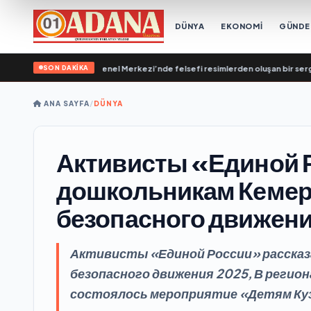
DÜNYA
EKONOMİ
GÜND
SON DAKİKA
lk Destekleme Genel Merkezi’nde felsefi resimlerden oluşan bir sergi açıldı
•
ANA SAYFA
/
DÜNYA
Активисты «Единой 
дошкольникам Кемер
безопасного движен
Активисты «Единой России» рассказ
безопасного движения 2025, В реги
состоялось мероприятие «Детям Ку