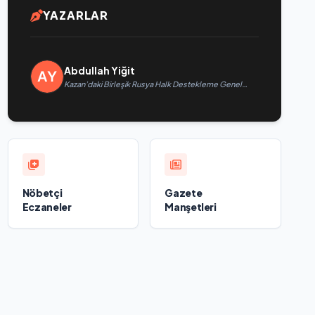
YAZARLAR
Abdullah Yiğit
Kazan’daki Birleşik Rusya Halk Destekleme Genel
Merkezi’nde felsefi resimlerden oluşan bir sergi açıldı
Nöbetçi
Gazete
Eczaneler
Manşetleri