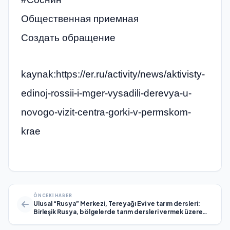
Общественная приемная
Создать обращение
kaynak:https://er.ru/activity/news/aktivisty-
edinoj-rossii-i-mger-vysadili-derevya-u-
novogo-vizit-centra-gorki-v-permskom-
krae
ÖNCEKI HABER
Ulusal “Rusya” Merkezi, Tereyağı Evi ve tarım dersleri:
Birleşik Rusya, bölgelerde tarım dersleri vermek üzere
binlerce yer açtı