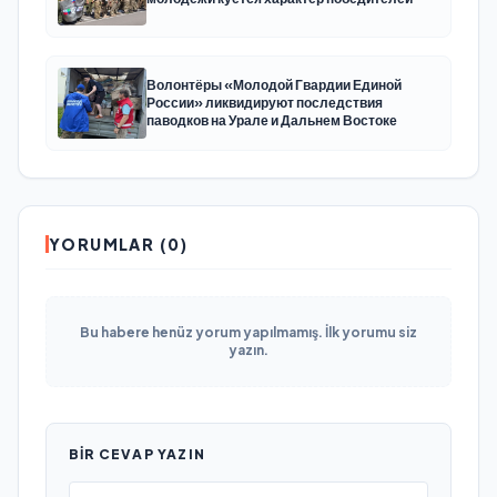
Волонтёры «Молодой Гвардии Единой
России» ликвидируют последствия
паводков на Урале и Дальнем Востоке
YORUMLAR (0)
Bu habere henüz yorum yapılmamış. İlk yorumu siz
yazın.
BIR CEVAP YAZIN