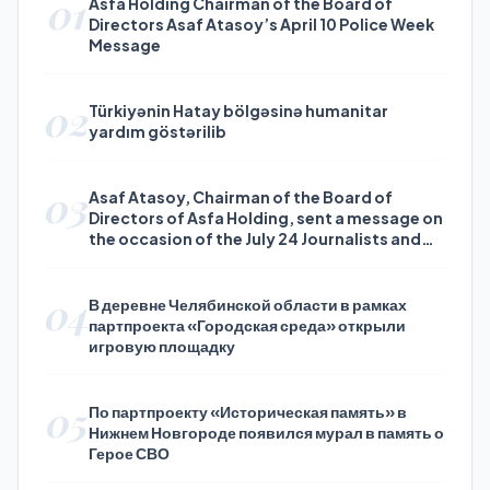
01
Asfa Holding Chairman of the Board of
Directors Asaf Atasoy’s April 10 Police Week
Message
02
Türkiyənin Hatay bölgəsinə humanitar
yardım göstərilib
03
Asaf Atasoy, Chairman of the Board of
Directors of Asfa Holding, sent a message on
the occasion of the July 24 Journalists and
Press Day
04
В деревне Челябинской области в рамках
партпроекта «Городская среда» открыли
игровую площадку
05
По партпроекту «Историческая память» в
Нижнем Новгороде появился мурал в память о
Герое СВО