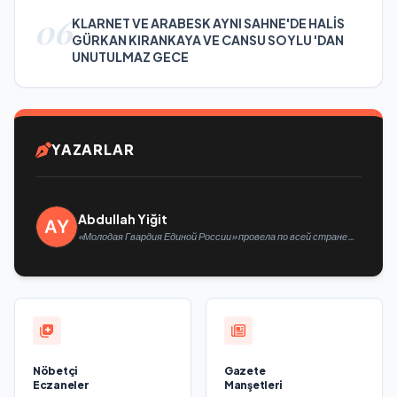
06
KLARNET VE ARABESK AYNI SAHNE'DE HALİS
GÜRKAN KIRANKAYA VE CANSU SOYLU 'DAN
UNUTULMAZ GECE
YAZARLAR
Abdullah Yiğit
«Молодая Гвардия Единой России» провела по всей стране
мероприятия ко Дню физкультурника
Nöbetçi
Gazete
Eczaneler
Manşetleri