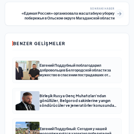
SONRAKI HABER
«Единая Россия» организовала масштабную уборку
побережья в Ольском округе Магаданской области
BENZER GELIŞMELER
Евгений Поддубный поблагодарил
добровольцев Белгородской области за
мужество в спасении пострадавших от
обстрелов
Birleşik Rusya Genç Muhafızları’ndan
gönüllüler, Belgorod sakinlerine yangın
söndürücüler ve jeneratörler konusunda
yardımcı olacak
Евгений Поддубный: Сегодня у нашей
молодёжи куётся характер победителей