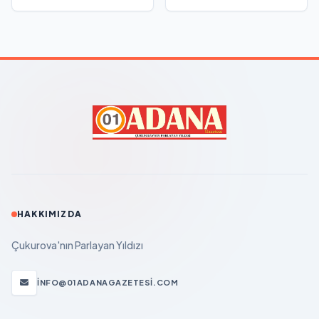
HAKKIMIZDA
Çukurova'nın Parlayan Yıldızı
INFO@01ADANAGAZETESI.COM