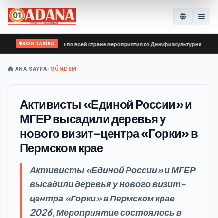
SON DAKİKA
й России» провела по всей стране мероприятия ко Дню физкультурника
•
Erme
ANA SAYFA
/
GÜNDEM
Активисты «Единой России» и
МГЕР высадили деревья у
нового визит-центра «Горки» в
Пермском крае
Активисты «Единой России» и МГЕР
высадили деревья у нового визит-
центра «Горки» в Пермском крае
2026, Мероприятие состоялось в