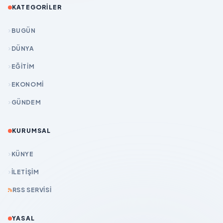
KATEGORILER
BUGÜN
DÜNYA
EĞİTİM
EKONOMİ
GÜNDEM
KURUMSAL
KÜNYE
İLETIŞIM
RSS SERVISI
YASAL