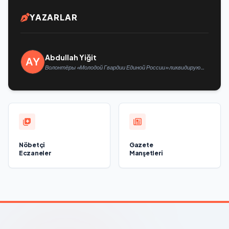
YAZARLAR
Abdullah Yiğit
Волонтёры «Молодой Гвардии Единой России» ликвидируют
последствия паводков на Урале и Дальнем Востоке
Nöbetçi
Gazete
Eczaneler
Manşetleri