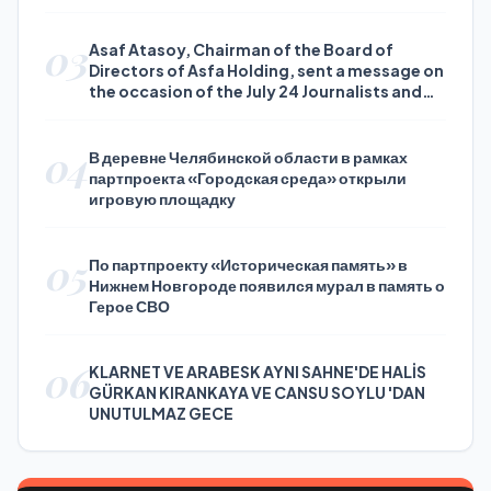
03
Asaf Atasoy, Chairman of the Board of
Directors of Asfa Holding, sent a message on
the occasion of the July 24 Journalists and
Press Day
04
В деревне Челябинской области в рамках
партпроекта «Городская среда» открыли
игровую площадку
05
По партпроекту «Историческая память» в
Нижнем Новгороде появился мурал в память о
Герое СВО
06
KLARNET VE ARABESK AYNI SAHNE'DE HALİS
GÜRKAN KIRANKAYA VE CANSU SOYLU 'DAN
UNUTULMAZ GECE