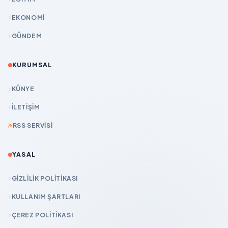
EKONOMİ
GÜNDEM
KURUMSAL
KÜNYE
İLETIŞIM
RSS SERVISI
YASAL
GIZLILIK POLITIKASI
KULLANIM ŞARTLARI
ÇEREZ POLITIKASI