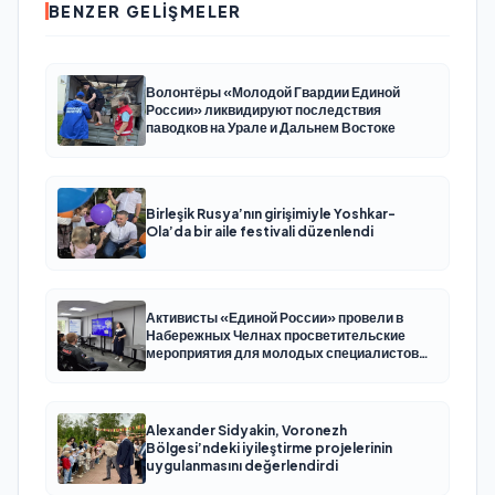
BENZER GELIŞMELER
Волонтёры «Молодой Гвардии Единой
России» ликвидируют последствия
паводков на Урале и Дальнем Востоке
Birleşik Rusya’nın girişimiyle Yoshkar-
Ola’da bir aile festivali düzenlendi
Активисты «Единой России» провели в
Набережных Челнах просветительские
мероприятия для молодых специалистов
КАМАЗа
Alexander Sidyakin, Voronezh
Bölgesi’ndeki iyileştirme projelerinin
uygulanmasını değerlendirdi