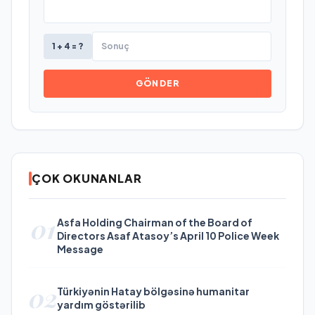
1 + 4 = ?
GÖNDER
ÇOK OKUNANLAR
01
Asfa Holding Chairman of the Board of
Directors Asaf Atasoy’s April 10 Police Week
Message
02
Türkiyənin Hatay bölgəsinə humanitar
yardım göstərilib