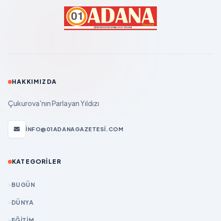
HAKKIMIZDA
Çukurova'nın Parlayan Yıldızı
INFO@01ADANAGAZETESI.COM
KATEGORILER
BUGÜN
DÜNYA
EĞİTİM