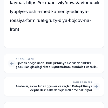
kaynak:https://er.ru/activity/news/avtomobili-
tyoplye-veshi-i-medikamenty-edinaya-
rossiya-formiruet-gruzy-dlya-bojcov-na-
front
ÖNCEKI HABER
Lipetsk bölgesinde, Birleşik Rusya aktivistleri DPR’li
çocuklar için çizgi film oluşturma konusunda bir ustalık
sınıfı düzenlediler
SONRAKI HABER
Arabalar, sıcak tutan giysiler ve ilaçlar: Birleşik Rusya
cephedeki askerler için malzeme hazırlıyor